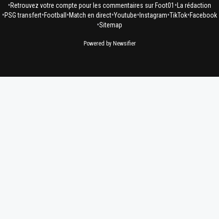
•
•
Retrouvez votre compte pour les commentaires sur Foot01
La rédaction
•
•
•
•
•
•
•
PSG transfert
Football
Match en direct
Youtube
Instagram
TikTok
Facebook
•
Sitemap
Powered by Newsifier