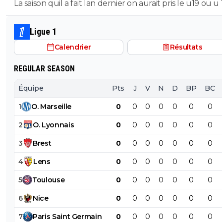
La saison quil a fait lan dernier on aurait pris le u19 ou u
son poste ils auraient pas fait pire, il a ete blessé plus 1/3
saison et le peu de fois où on l'a vue bah putain...je sais 
Ligue 1
lors de quel match tu l'a vu bon, moi jai surtout vue so
Calendrier
Résultats
bide et ses croissants a la place des pieds et faire des fau
duel sur 3..
REGULAR SEASON
Équipe
Pts
J
V
N
D
BP
BC
1
O
.
Marseille
0
0
0
0
0
0
0
2
O
.
Lyonnais
0
0
0
0
0
0
0
3
Brest
0
0
0
0
0
0
0
4
Lens
0
0
0
0
0
0
0
5
Toulouse
0
0
0
0
0
0
0
6
Nice
0
0
0
0
0
0
0
7
Paris
Saint
Germain
0
0
0
0
0
0
0