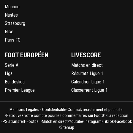
Monaco
Nantes
Strasbourg
Nice
Paris FC
FOOT EUROPÉEN
LIVESCORE
Serie A
Matchs en direct
Liga
Résultats Ligue 1
Bundesliga
Calendrier Ligue 1
Premier League
Classement Ligue 1
•
Mentions Légales - Confidentialité
Contact, recrutement et publicité
•
•
Retrouvez votre compte pour les commentaires sur Foot01
La rédaction
•
•
•
•
•
•
•
PSG transfert
Football
Match en direct
Youtube
Instagram
TikTok
Facebook
•
Sitemap