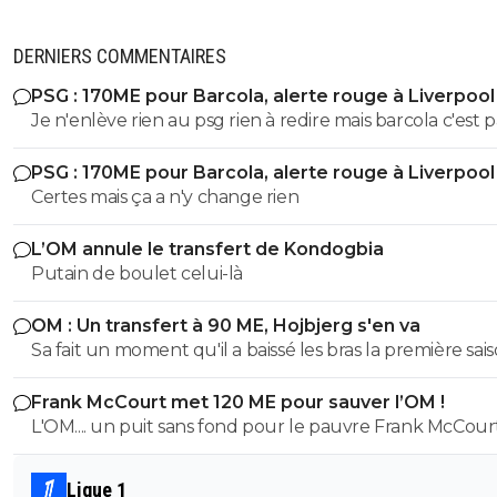
DERNIERS COMMENTAIRES
PSG : 170ME pour Barcola, alerte rouge à Liverpool
Je n'enlève rien au psg rien à redire mais barcola c'est p
plus de 80-100 hors bonus faut arrêter c'est pas kvara
PSG : 170ME pour Barcola, alerte rouge à Liverpool
Mbappé Dembelé haaland
Certes mais ça a n'y change rien
L’OM annule le transfert de Kondogbia
Putain de boulet celui-là
OM : Un transfert à 90 ME, Hojbjerg s'en va
Sa fait un moment qu'il a baissé les bras la première saiso
etait top mais depuis quelques match etait en dessus. 
Frank McCourt met 120 ME pour sauver l’OM !
et bon vent a lui pour le reste de sa carrière ...
L'OM.... un puit sans fond pour le pauvre Frank McCourt
Ligue 1