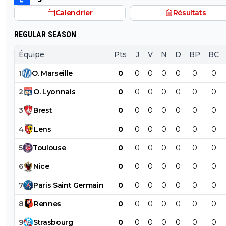
Calendrier
Résultats
REGULAR SEASON
Équipe
Pts
J
V
N
D
BP
BC
1
O
.
Marseille
0
0
0
0
0
0
0
2
O
.
Lyonnais
0
0
0
0
0
0
0
3
Brest
0
0
0
0
0
0
0
4
Lens
0
0
0
0
0
0
0
5
Toulouse
0
0
0
0
0
0
0
6
Nice
0
0
0
0
0
0
0
7
Paris
Saint
Germain
0
0
0
0
0
0
0
8
Rennes
0
0
0
0
0
0
0
9
Strasbourg
0
0
0
0
0
0
0