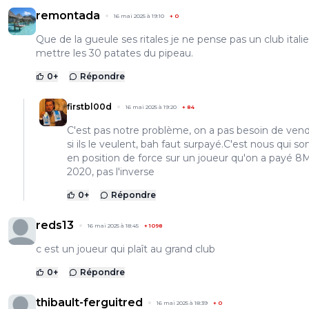
remontada
16 mai 2025 à 19:10
+
0
Que de la gueule ses ritales je ne pense pas un club itali
mettre les 30 patates du pipeau.
0
+
Répondre
firstbl00d
16 mai 2025 à 19:20
+
84
C'est pas notre problème, on a pas besoin de vend
si ils le veulent, bah faut surpayé.C'est nous qui 
en position de force sur un joueur qu'on a payé 
2020, pas l'inverse
0
+
Répondre
reds13
16 mai 2025 à 18:45
+
1098
c est un joueur qui plaît au grand club
0
+
Répondre
thibault-ferguitred
16 mai 2025 à 18:39
+
0