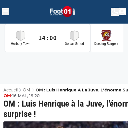
14:00
1
Horbury Town
Golcar United
Deeping Rangers
Accueil
OM
OM : Luis Henrique À La Juve, L'énorme Su
OM
•
16 MAI , 19:20
!
OM : Luis Henrique à la Juve, l'éno
surprise !