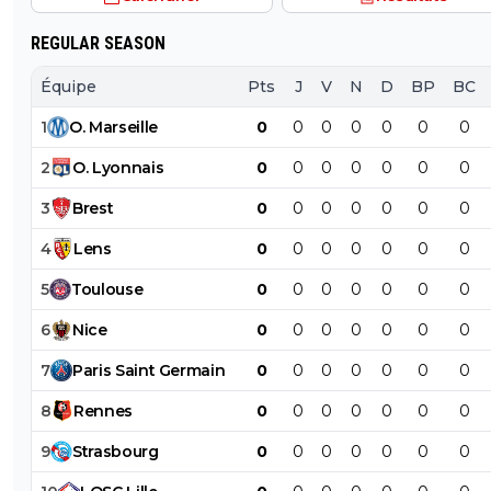
REGULAR SEASON
Équipe
Pts
J
V
N
D
BP
BC
1
O
.
Marseille
0
0
0
0
0
0
0
2
O
.
Lyonnais
0
0
0
0
0
0
0
3
Brest
0
0
0
0
0
0
0
4
Lens
0
0
0
0
0
0
0
5
Toulouse
0
0
0
0
0
0
0
6
Nice
0
0
0
0
0
0
0
7
Paris
Saint
Germain
0
0
0
0
0
0
0
8
Rennes
0
0
0
0
0
0
0
9
Strasbourg
0
0
0
0
0
0
0