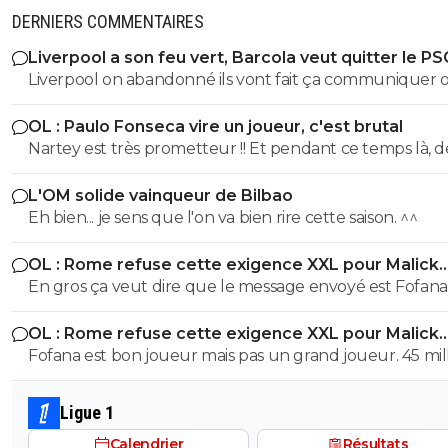
DERNIERS COMMENTAIRES
Liverpool a son feu vert, Barcola veut quitter le PS
Liverpool on abandonné ils vont fait ça communiquer off
le joueur a pas suivis la préparation, Liverpool vont pas
OL : Paulo Fonseca vire un joueur, c'est brutal
dépenser une fortune pour un joueur qui a suivis auc
Nartey est très prometteur !! Et pendant ce temps là, d
préparation avec Liverpool, Liverpool on déjà fait la bêtise sur
joueurs comme AMN et Tessman joue tout les matchs..
isak l année dernière, ils veulent pas refaire la même bê
L'OM solide vainqueur de Bilbao
Eh bien... je sens que l'on va bien rire cette saison. ^^
OL : Rome refuse cette exigence XXL pour Malick
Fofana
En gros ça veut dire que le message envoyé est Fofana n'est
pas à vendre MAIS SI vous êtes prêts à débourser une
OL : Rome refuse cette exigence XXL pour Malick
somme folle, alors on discute En dessous c'est NIET
Fofana
Fofana est bon joueur mais pas un grand joueur. 45 mil
pour un joueur blessé pendant 9 mois c'est beaucoup
cher. personne ne mettra cette somme sans avoir pass
Ligue 1
visite médicale précise au sujet de sa blessure.
Calendrier
Résultats