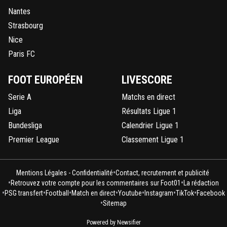
Nantes
Strasbourg
Nice
Paris FC
FOOT EUROPÉEN
LIVESCORE
Serie A
Matchs en direct
Liga
Résultats Ligue 1
Bundesliga
Calendrier Ligue 1
Premier League
Classement Ligue 1
•
Mentions Légales - Confidentialité
Contact, recrutement et publicité
•
•
Retrouvez votre compte pour les commentaires sur Foot01
La rédaction
•
•
•
•
•
•
•
PSG transfert
Football
Match en direct
Youtube
Instagram
TikTok
Facebook
•
Sitemap
Powered by Newsifier