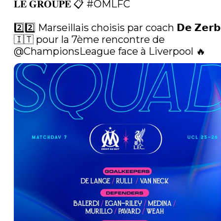
𝐋𝐄 𝐆𝐑𝐎𝐔𝐏𝐄 📋 
#OMLFC
2️⃣2️⃣ Marseillais choisis par coach 𝗗𝗲 𝗭𝗲𝗿𝗯𝗶
🇮🇹 pour la 7ème rencontre de 
@ChampionsLeague
 face à Liverpool 🔥 