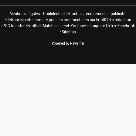
•
Mentions Légales - Confidentialité
Contact, recrutement et publicité
•
•
Retrouvez votre compte pour les commentaires sur Foot01
La rédaction
•
•
•
•
•
•
•
PSG transfert
Football
Match en direct
Youtube
Instagram
TikTok
Facebook
•
Sitemap
Powered by Newsifier