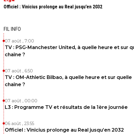
「-𝙻𝚢𝚘𝚗𝚗𝚊𝚒𝚜®」
10 mai 2026 à 11:26
+
526
Officiel : Vinicius prolonge au Real jusqu’en 2032
Je sais reconnaître un club qui dépassera pas la dixième p
saison prochaine 😉
FIL INFO
1
+
Répondre
07 août , 7:00
Vince.M
11 mai 2026 à 13:45
+
226
TV : PSG-Manchester United, à quelle heure et sur q
Vas y fais un screen et ressort le dans 1 an qu’on ri
chaîne ?
nostradamus
0
+
Répondre
07 août , 6:50
TV : OM-Athletic Bilbao, à quelle heure et sur quelle
chaîne ?
07 août , 00:00
L3 : Programme TV et résultats de la 1ère journée
06 août , 23:55
Officiel : Vinicius prolonge au Real jusqu’en 2032