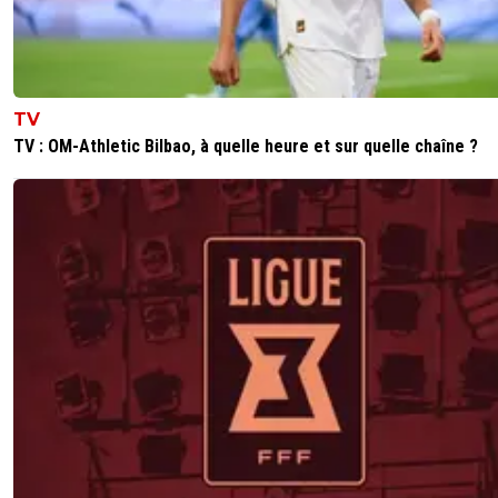
Vince.M
11 mai 2026 à 13:43
+
226
Bah si justement puisque l’argument utilisé est
nombre de buts encaissés par le gardien ! Don
TV
pourquoi ne pas comparer avec les autres gard
qui en ont pris 5 également
TV : OM-Athletic Bilbao, à quelle heure et sur quelle chaîne ?
0
+
Répondre
raymond-point
11 mai 2026 à 15:12
+
1398
C'est un teubé. Il "analyse" les matchs à coup 
résumé youtube et de stats. Et encore les stats,
sait pas les lire. Il m'a affirmé que Berkamp ou 
avaient mis largement plus de buts qu'Aubam
La seule chose qu'il a pour lui c'est sa langue d
tchoin.
Il n'est même pas foutu de voir que c'est lui 
ses comparaisons débiles de nombre de buts
encaissé.
0
+
Répondre