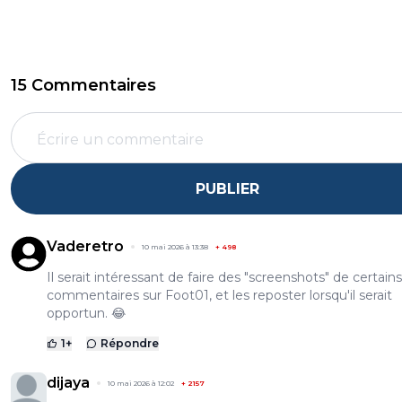
15 Commentaires
PUBLIER
Vaderetro
10 mai 2026 à 13:38
+
498
Il serait intéressant de faire des "screenshots" de certains
commentaires sur Foot01, et les reposter lorsqu'il serait
opportun. 😂
1
+
Répondre
dijaya
10 mai 2026 à 12:02
+
2157