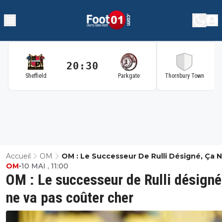
20:30
2
Sheffield
Parkgate
Thornbury Town
Accueil
OM
OM : Le Successeur De Rulli Désigné, Ça 
OM
•
10 MAI , 11:00
Pas Coûter Cher
OM : Le successeur de Rulli désigné
ne va pas coûter cher