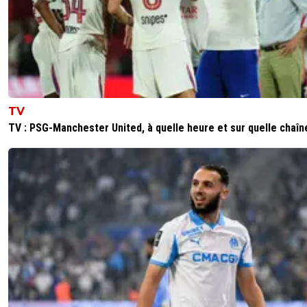
oui pour moi c'est ok mais il faut de bon défenseurs sinon
finir comme rulli
2
+
Répondre
kenny-powers
10 mai 2026 à 11:37
+
472
Ça va il n'a pris que 8 buts en 2 matchs de L1
TV
0
+
Répondre
TV : PSG-Manchester United, à quelle heure et sur quelle chaîn
Vince.M
10 mai 2026 à 16:48
+
226
Dont 5 contre le psg tout comme le Bayern, Chel
tottenham donc ça veut dire que neuer, vicario et
jorgensen n’auraient pas leur place à l’OM ?
2
+
Répondre
kenny-powers
10 mai 2026 à 19:53
+
472
Ne compare pas la situation de l'om et de ses 
aux clubs que tu cites.
0
+
Répondre