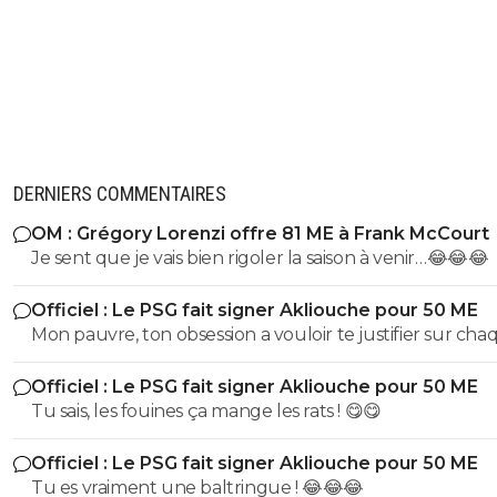
DERNIERS COMMENTAIRES
OM : Grégory Lorenzi offre 81 ME à Frank McCourt
Je sent que je vais bien rigoler la saison à venir…😂😂😂
Officiel : Le PSG fait signer Akliouche pour 50 ME
Mon pauvre, ton obsession a vouloir te justifier sur cha
commentaire 🤣😂😂 Tu aurais la queue d'un chat qui s
Officiel : Le PSG fait signer Akliouche pour 50 ME
de bouche et on t'accuserait de l'avoir mangé que tu ni
Tu sais, les fouines ça mange les rats ! 😋😋
encore....mdr
Officiel : Le PSG fait signer Akliouche pour 50 ME
Tu es vraiment une baltringue ! 😂😂😂