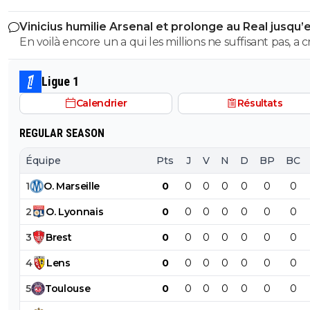
Vinicius humilie Arsenal et prolonge au Real jusqu’
2032
En voilà encore un a qui les millions ne suffisant pas, a 
sur son club pour en récupérer quelques uns de plus.
mec pareil me pue au nez...Reste au Réal et continue a
Ligue 1
pourrir le vestiaire !
Calendrier
Résultats
REGULAR SEASON
Équipe
Pts
J
V
N
D
BP
BC
1
O
.
Marseille
0
0
0
0
0
0
0
2
O
.
Lyonnais
0
0
0
0
0
0
0
3
Brest
0
0
0
0
0
0
0
4
Lens
0
0
0
0
0
0
0
5
Toulouse
0
0
0
0
0
0
0