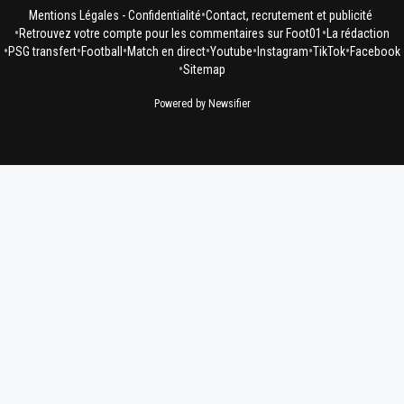
•
Mentions Légales - Confidentialité
Contact, recrutement et publicité
•
•
Retrouvez votre compte pour les commentaires sur Foot01
La rédaction
•
•
•
•
•
•
•
PSG transfert
Football
Match en direct
Youtube
Instagram
TikTok
Facebook
•
Sitemap
Powered by Newsifier