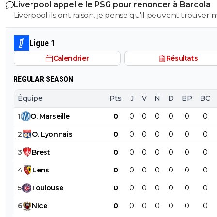
Liverpool appelle le PSG pour renoncer à Barcola
Liverpool ils ont raison, je pense qu'il peuvent trouver 
cher
Ligue 1
Calendrier
Résultats
REGULAR SEASON
Équipe
Pts
J
V
N
D
BP
BC
1
O
.
Marseille
0
0
0
0
0
0
0
2
O
.
Lyonnais
0
0
0
0
0
0
0
3
Brest
0
0
0
0
0
0
0
4
Lens
0
0
0
0
0
0
0
5
Toulouse
0
0
0
0
0
0
0
6
Nice
0
0
0
0
0
0
0