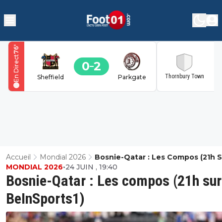
'
76
En Direct
0
2
2
Thornbury Town
Sheffield
Parkgate
Accueil
Mondial 2026
Bosnie-Qatar : Les Compos (21h S
MONDIAL 2026
•
24 JUIN , 19:40
BeInSports1)
Bosnie-Qatar : Les compos (21h sur
BeInSports1)