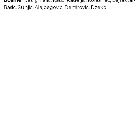
Bosnie
: Vasilj, Malic, Katic, Radeljic, Kolasinac, Bajraktar
Basic, Sunjic, Alajbegovic, Demirovic, Dzeko