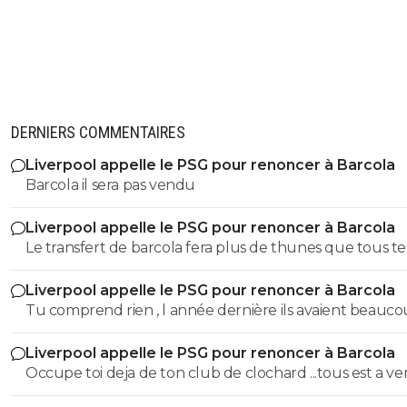
DERNIERS COMMENTAIRES
Liverpool appelle le PSG pour renoncer à Barcola
Barcola il sera pas vendu
Liverpool appelle le PSG pour renoncer à Barcola
Le transfert de barcola fera plus de thunes que tous te
ventes avec ton club de merde . Bonne c3 guignol.
Liverpool appelle le PSG pour renoncer à Barcola
Tu comprend rien , l année dernière ils avaient beaucoup
vendu 250 M de vente, donc ca compense un peu
Liverpool appelle le PSG pour renoncer à Barcola
Occupe toi deja de ton club de clochard ...tous est a vendre
!!!!