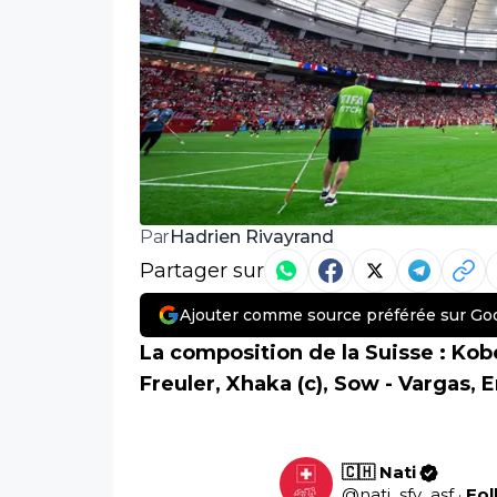
Hadrien Rivayrand
Par
Partager sur
Ajouter comme source préférée sur Go
La composition de la Suisse :
Kobe
Freuler, Xhaka (c), Sow - Vargas
🇨🇭 Nati
@
nati_sfv_asf
·
Fol