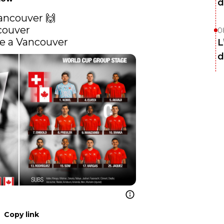
d
ancouver 🙌

ouver

0
e a Vancouver 
L
d
Copy link