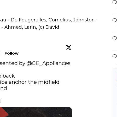
u - De Fougerolles, Cornelius, Johnston -
 - Ahmed, Larin, (c) David
l
·
Follow
esented by 
@GE_Appliances
 back

iba anchor the midfield

nd

T