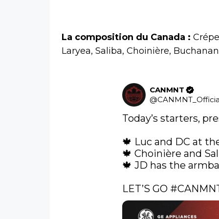
La composition du Canada :
Crépea
Laryea, Saliba, Choinière, Buchanan
CANMNT
@
CANMNT_Officia
Today’s starters, pr
🍁 Luc and DC at the
🍁 Choinière and Sal
🍁 JD has the armba
LET’S GO 
#CANMN