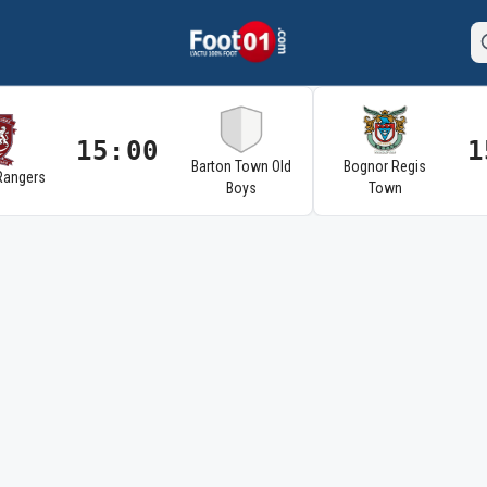
15:00
1
Barton Town Old
Bognor Regis
Rangers
Boys
Town