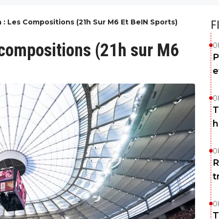
 : Les Compositions (21h Sur M6 Et BeIN Sports)
F
 compositions (21h sur M6
0
P
e
0
T
h
0
R
t
0
T