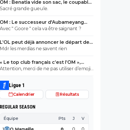
OM : Benatia vide son sac, le coupable
prend cher
Sacré grande gueule.
OM : Le successeur d'Aubameyang
déniché en Belgique
Avec " Goore " cela va être saignant ?
L’OL peut déjà annoncer le départ de
Fonseca
Mdr les merdias ne savent rien
« Le top club français c’est l’OM »,
Adidas bouscule le PSG
Attention, merci de ne pas utiliser d’emojis
en la présence de Raymond Q qui a un
traumatisme de l enfance lié à ces
Ligue 1
derniers; pour le soutenir, vous pouvez
Calendrier
Résultats
adhérer à son association se prétendant
faire partie d’une « élite » littéraire se
REGULAR SEASON
refusant catégoriquement l utilisation d
emojis bien trop populaire à son goût et
Équipe
Pts
J
V
N
D
BP
B
surtout incompréhensible pour ses gros
1
O
.
Marseille
0
0
0
0
0
0