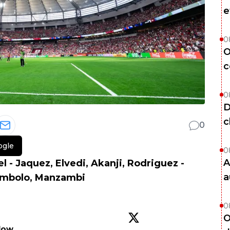
e
0
O
c
0
D
c
0
ogle
0
A
l - Jaquez, Elvedi, Akanji, Rodriguez -
a
, Embolo, Manzambi
0
O
low