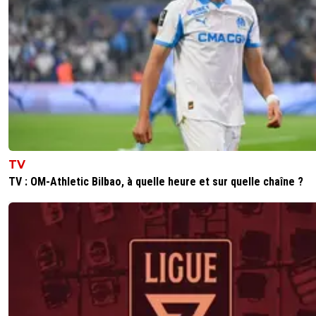
Le Clan Mitroglou lol Ce sont eux les escrocs , on s'est fai
pigeonné.... Quand Benfica a vu l'offre de L'OM ils ont du
se marrer ... Enfin c'est un peu de notre faute, on a pous
pour avoir un attaquant en plus .... Sinon Gomis comment
?^^
0
+
Répondre
jc_c_moi
25 janvier 2018 à 15:17
+
0
Alors Gomis, il a marqué 2 buts sur les 23 derniers 
marqués par son club ou depuis le 1er décembre.
TV
Comme tu veux. ;)
TV : OM-Athletic Bilbao, à quelle heure et sur quelle chaîne ?
0
+
Répondre
of-course
25 janvier 2018 à 13:44
+
0
Il est bien parti pour récupérer le Brandao d'Or ^^
0
+
Répondre
laurent-emery
25 janvier 2018 à 13:24
+
0