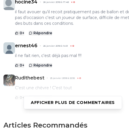
hocine34
26 janvier 2018 à 17:48
+
0
il faut avouer qu'il recoit pratiquement pas de ballon et 
pas d'occasion c'est un joueur de surface, difficile de me
des buts dans ces conditions.
0
+
Répondre
ernest46
26 janvier 2018 à 14:51
+
0
il ne fait rien, c'est déjà pas mal !!!!
0
+
Répondre
Rudithebest
25 janvier 2018 à 22:55
+
0
C’est une chèvre ! C’est tout
0
+
Répondre
AFFICHER PLUS DE COMMENTAIRES
pierre-serano
25 janvier 2018 à 20:02
+
0
Articles Recommandés
Et il faudrait aussi que les adversaires le regardent jouer 