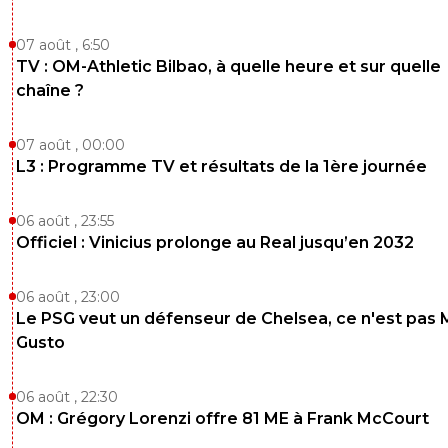
zeroualcassetoi
25 janvier 2018 à 13:06
+
1
07 août , 6:50
Les médias ne savent plus sur quoi nous critiquer donc il 
de Mitroglou non stop.....C'est vraiment fatiguant.Laissons
TV : OM-Athletic Bilbao, à quelle heure et sur quelle
du temps.
chaîne ?
0
+
Répondre
07 août , 00:00
laurent-emery
L3 : Programme TV et résultats de la 1ère journée
25 janvier 2018 à 13:13
+
0
la plus vingt ans l'igloo
06 août , 23:55
0
+
Répondre
Officiel : Vinicius prolonge au Real jusqu’en 2032
grifter
25 janvier 2018 à 12:56
+
0
06 août , 23:00
Il faut arrêter à un moment donné, Brandao à toujours p
Le PSG veut un défenseur de Chelsea, ce n'est pas 
s'imposer à l'OM mais son investissement était palpable 
Gusto
payé dans les bons moments, Gignac aussi a mis un m
(et il avait tout sauf le public dans la poche) mais la aussi i
avait un investissement, chez Mitroglou ? Que dalle, le g
06 août , 22:30
bien sympa, a eu l'occasion de saisir sa chance lorsque 
OM : Grégory Lorenzi offre 81 ME à Frank McCourt
était à la traîne et au final toujours rien.