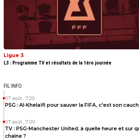
si on le vend actuellement c'est pas plus de 10 millions d
et sa serrai en chine autant le gardé comme jardinier pe
mettra 1 euros sur lui
0
+
Répondre
laurent-emery
25 janvier 2018 à 13:13
+
0
on se l'ai fait mettre profond par le benfica ....point déjà 
Ligue 3
peu de sous mais là c'est abusé pour se débarrasser de lu
L3 : Programme TV et résultats de la 1ère journée
vas coûté au bas mot plus de 20 millions au club son ach
les 50% sur sa revente . cet achat à ces conditions à été
carrément de la folie pure
FIL INFO
0
+
Répondre
07 août , 7:20
mars42-m-r-mais-toujours-vert
25 janvier 2018 à 16:37
+
0
PSG : Al-Khelaïfi pour sauver la FIFA, c'est son cau
50% sur la revente ou sur la plus-value?Si c'est sur 
revente, c'est effectivement de la folie.
07 août , 7:00
TV : PSG-Manchester United, à quelle heure et sur q
0
+
Répondre
chaîne ?