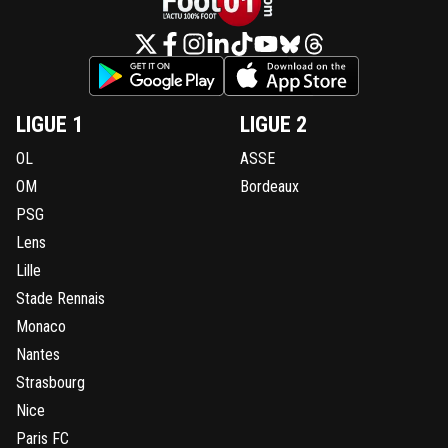
pression et au stress, un certain mode de vie
"équilibré" (mais bon allez en boite de temps e
temps et même picoler c'est pas très grave).
Franchement je serai dirigeant je n'hésiterai pas
faire passer des tests de personnalité. C'est pe
un moyen de réduire le nombre de bides.
LIGUE 1
LIGUE 2
0
+
Répondre
OL
ASSE
OM
Bordeaux
kopeurfilde-ol-idf
25 janvier 2018 à 15:28
+
15
PSG
Mitro, le facteur préparation me semble très
important. Arrivé blessé dans un club comme
Lens
Marseille, à moins d'être un top player... Même
Lille
Thauvin qui est très bon, lorsqu'il est revenu de
Stade Rennais
Newcastle, ça a mis quelques match à se mett
route. Les tests de personnalité ok mais, derriè
Monaco
fais quoi avec des trimards genres Balotelli ou
Nantes
Tu prend ou pas ?
Strasbourg
0
+
Répondre
Nice
coach-nrock
25 janvier 2018 à 15:36
+
0
Paris FC