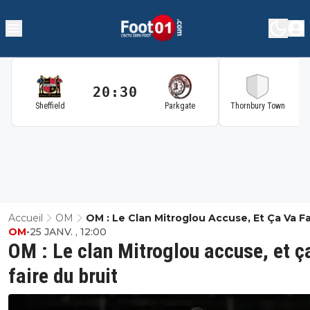
20:30
2
Sheffield
Parkgate
Thornbury Town
Accueil
OM
OM : Le Clan Mitroglou Accuse, Et Ça Va Fa
OM
•
25 JANV. , 12:00
Du Bruit
OM : Le clan Mitroglou accuse, et ç
faire du bruit