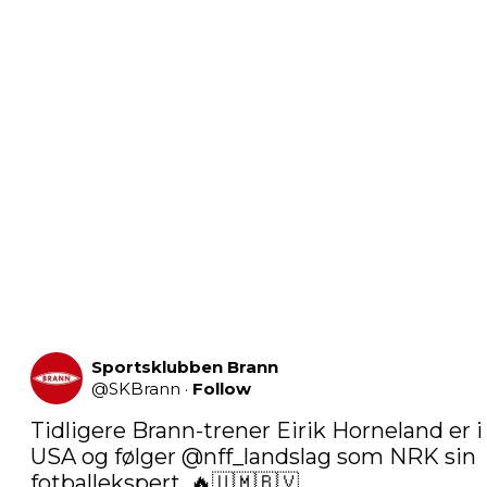
Sportsklubben Brann
@
SKBrann
·
Follow
Tidligere Brann-trener Eirik Horneland er i 
USA og følger 
@nff_landslag
 som NRK sin 
fotballekspert. 🔥🇺🇲🇧🇻 