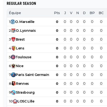
REGULAR SEASON
Équipe
Pts
J
V
N
D
BP
BC
1
O
.
Marseille
0
0
0
0
0
0
0
2
O
.
Lyonnais
0
0
0
0
0
0
0
3
Brest
0
0
0
0
0
0
0
4
Lens
0
0
0
0
0
0
0
5
Toulouse
0
0
0
0
0
0
0
6
Nice
0
0
0
0
0
0
0
7
Paris
Saint
Germain
0
0
0
0
0
0
0
8
Rennes
0
0
0
0
0
0
0
9
Strasbourg
0
0
0
0
0
0
0
10
LOSC
Lille
0
0
0
0
0
0
0