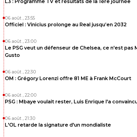
L3 : Programme TV et résultats de la 1ère journée
06 août , 23:55
Officiel : Vinicius prolonge au Real jusqu’en 2032
06 août , 23:00
Le PSG veut un défenseur de Chelsea, ce n'est pas 
Gusto
06 août , 22:30
OM : Grégory Lorenzi offre 81 ME à Frank McCourt
06 août , 22:00
PSG : Mbaye voulait rester, Luis Enrique l'a convainc
06 août , 21:30
L'OL retarde la signature d'un mondialiste