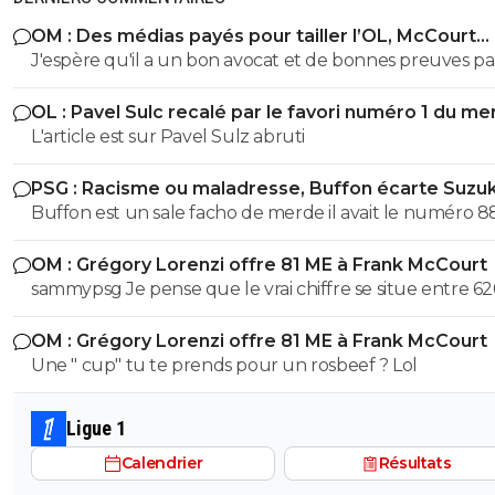
OM : Des médias payés pour tailler l’OL, McCourt
accusé
J'espère qu'il a un bon avocat et de bonnes preuves p
qu'il va vite exploser en vol avec ses différentes révélat
OL : Pavel Sulc recalé par le favori numéro 1 du me
L'article est sur Pavel Sulz abruti
PSG : Racisme ou maladresse, Buffon écarte Suzuk
Buffon est un sale facho de merde il avait le numéro 8
cetait pas un hasard...
OM : Grégory Lorenzi offre 81 ME à Frank McCourt
sammypsg Je pense que le vrai chiffre se situe entre 62
700 M
OM : Grégory Lorenzi offre 81 ME à Frank McCourt
Une " cup" tu te prends pour un rosbeef ? Lol
Ligue 1
Calendrier
Résultats