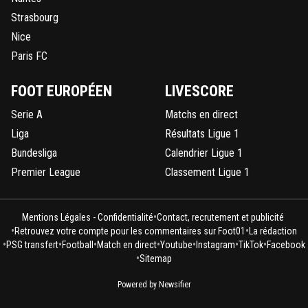
Strasbourg
Nice
Paris FC
FOOT EUROPÉEN
LIVESCORE
Serie A
Matchs en direct
Liga
Résultats Ligue 1
Bundesliga
Calendrier Ligue 1
Premier League
Classement Ligue 1
•
Mentions Légales - Confidentialité
Contact, recrutement et publicité
•
•
Retrouvez votre compte pour les commentaires sur Foot01
La rédaction
•
•
•
•
•
•
•
PSG transfert
Football
Match en direct
Youtube
Instagram
TikTok
Facebook
•
Sitemap
Powered by Newsifier