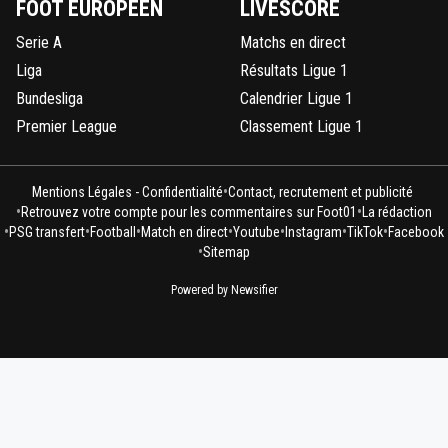
FOOT EUROPÉEN
LIVESCORE
Serie A
Matchs en direct
Liga
Résultats Ligue 1
Bundesliga
Calendrier Ligue 1
Premier League
Classement Ligue 1
•
Mentions Légales - Confidentialité
Contact, recrutement et publicité
•
•
Retrouvez votre compte pour les commentaires sur Foot01
La rédaction
•
•
•
•
•
•
•
PSG transfert
Football
Match en direct
Youtube
Instagram
TikTok
Facebook
•
Sitemap
Powered by Newsifier