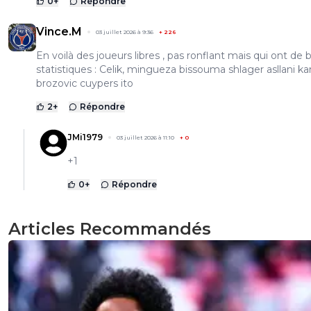
0
+
Répondre
Vince.M
03 juillet 2026 à 9:36
+
226
En voilà des joueurs libres , pas ronflant mais qui ont de
statistiques : Celik, mingueza bissouma shlager asllani 
brozovic cuypers ito
2
+
Répondre
JMi1979
03 juillet 2026 à 11:10
+
0
+1
0
+
Répondre
Articles Recommandés