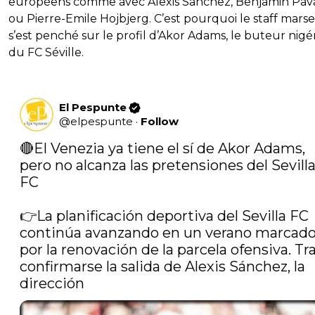
européens comme avec Alexis Sanchez, Benjamin Pav
ou Pierre-Emile Hojbjerg. C’est pourquoi le staff marsei
s’est penché sur le profil d’Akor Adams, le buteur nigé
du FC Séville.
El Pespunte
@
elpespunte
·
Follow
🔴El Venezia ya tiene el sí de Akor Adams, 
pero no alcanza las pretensiones del Sevilla
FC

👉La planificación deportiva del Sevilla FC 
continúa avanzando en un verano marcado
por la renovación de la parcela ofensiva. Tra
confirmarse la salida de Alexis Sánchez, la 
dirección 