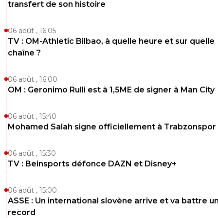
transfert de son histoire
06 août , 16:05
TV : OM-Athletic Bilbao, à quelle heure et sur quelle
chaîne ?
06 août , 16:00
OM : Geronimo Rulli est à 1,5ME de signer à Man City
06 août , 15:40
Mohamed Salah signe officiellement à Trabzonspor
06 août , 15:30
TV : Beinsports défonce DAZN et Disney+
06 août , 15:00
ASSE : Un international slovène arrive et va battre u
record