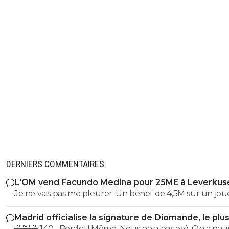
DERNIERS COMMENTAIRES
L'OM vend Facundo Medina pour 25ME à Leverkus
Je ne vais pas me pleurer. Un bénef de 4,5M sur un joueur
qu'on dire être facilement remplaçable, c'est bon, ça me va
Madrid officialise la signature de Diomande, le plu
perso. Bonne route à lui.
transfert de son histoire
🤣🤣🤣 140... Bordel ! Même. Nous on a pas osé. On a pau