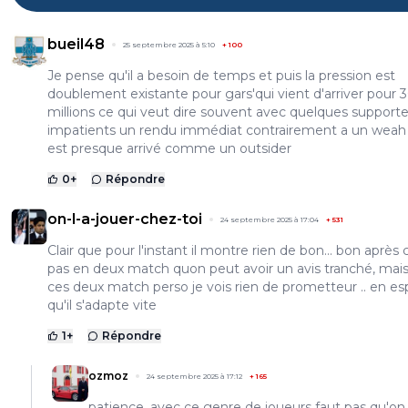
bueil48
25 septembre 2025 à 5:10
+
100
Je pense qu'il a besoin de temps et puis la pression est
doublement existante pour gars'qui vient d'arriver pour 
millions ce qui veut dire souvent avec quelques supporte
impatients un rendu immédiat contrairement a un weah
est presque arrivé comme un outsider
0
+
Répondre
on-l-a-jouer-chez-toi
24 septembre 2025 à 17:04
+
531
Clair que pour l'instant il montre rien de bon... bon après 
pas en deux match quon peut avoir un avis tranché, mais
ces deux match perso je vois rien de prometteur .. en es
qu'il s'adapte vite
1
+
Répondre
ozmoz
24 septembre 2025 à 17:12
+
165
patience, avec ce genre de joueurs faut pas qu'on