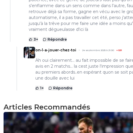
s'enflamme dans un sens comme dans l'autre, faut
retrouve déjà sa forme, gagne en vécu avec le gr
automatisme, il a pas travailler cet été, perso j'att
jusqu'à la trêve pour me faire une idée a moins qu'i
vraiment dégueulasse d'ici là
3
+
Répondre
on-l-a-jouer-chez-toi
24 septembre 2025 à 21:00
+
531
Ah oui clairement... au fait impossible de se fair
avis en 2 matchs... la cest juste l'impression que 
au premiers abords..en espérant quon se soit pa
une douille avec lui
1
+
Répondre
Articles Recommandés