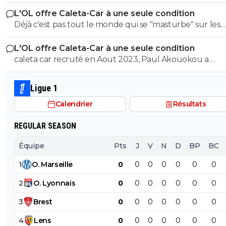
bonus ainsi qu’un intéressement de 20% sur la plus-va
L'OL offre Caleta-Car à une seule condition
d’un éventuel transfert. Vendre Malick a 45m€ resterait a
Déjà c'est pas tout le monde qui se "masturbe" sur les
l'OL 45-17-5-9=14 M€ donc 14 M€ de marge...pas si énorme
recrues de MLJ puis faut savoir doser un peu avec les
que ca.
L'OL offre Caleta-Car à une seule condition
recrutements sous l'ère Textor et ses lubies. Akouokou
caleta car recruté en Aout 2023, Paul Akouokou a
Blaanc le voulait par exemple.
officiellement signé à l'Olympique Lyonnais le 1er sep
2023, Tanner Tessmann a officiellement rejoint l'Olym
Ligue 1
Lyonnais le 27 août 2024 Tout le monde se masturbe sur les
Calendrier
Résultats
bonnes recrues de MLJ, mais les 3 cités plus haut sont 
indésirables qu'il a recruté aussi....
REGULAR SEASON
Équipe
Pts
J
V
N
D
BP
BC
1
O
.
Marseille
0
0
0
0
0
0
0
2
O
.
Lyonnais
0
0
0
0
0
0
0
3
Brest
0
0
0
0
0
0
0
4
Lens
0
0
0
0
0
0
0