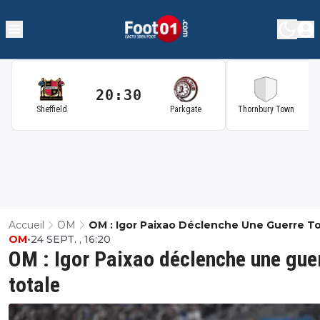
20:30
2
Sheffield
Parkgate
Thornbury Town
Accueil
OM
OM : Igor Paixao Déclenche Une Guerre To
OM
•
24 SEPT. , 16:20
OM : Igor Paixao déclenche une gue
totale