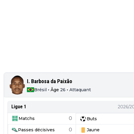
I. Barbosa da Paixão
Brésil
•
Âge
26
•
Attaquant
Ligue 1
2026/2
0
Matchs
Buts
0
Passes décisives
Jaune