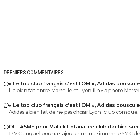
DERNIERS COMMENTAIRES
« Le top club français c’est l’OM », Adidas bouscule
PSG
Il a bien fait entre Marseille et Lyon, il n'y a photo Marsei
nettement supérieur au niveau Palmarès que le club
« Le top club français c’est l’OM », Adidas bouscule
fantoche du Rhône
PSG
Adidas a bien fait de ne pas choisir Lyon ! club comique
comme Marseille
OL : 45ME pour Malick Fofana, ce club déchire son 
17M€ auquel pourra s’ajouter un maximum de 5M€ d