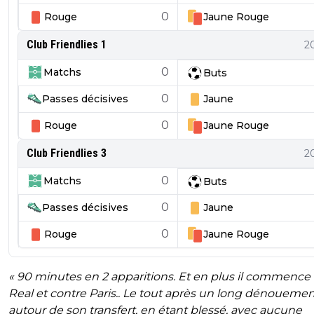
0
Rouge
Jaune
Rouge
Club Friendlies 1
2
0
Matchs
Buts
0
Passes décisives
Jaune
0
Rouge
Jaune
Rouge
Club Friendlies 3
2
0
Matchs
Buts
0
Passes décisives
Jaune
0
Rouge
Jaune
Rouge
« 90 minutes en 2 apparitions. Et en plus il commence
Real et contre Paris.. Le tout après un long dénouemen
autour de son transfert, en étant blessé, avec aucune