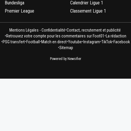
Bundesliga
Calendrier Ligue 1
Premier League
Classement Ligue 1
•
Mentions Légales - Confidentialité
Contact, recrutement et publicité
•
•
Retrouvez votre compte pour les commentaires sur Foot01
La rédaction
•
•
•
•
•
•
•
PSG transfert
Football
Match en direct
Youtube
Instagram
TikTok
Facebook
•
Sitemap
Powered by Newsifier