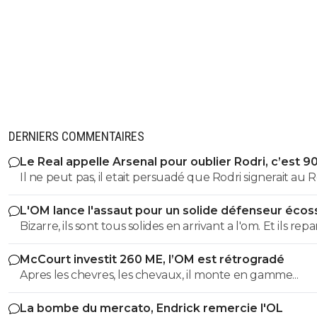
DERNIERS COMMENTAIRES
Le Real appelle Arsenal pour oublier Rodri, c’est 9
Il ne peut pas, il etait persuadé que Rodri signerait au Re
L'OM lance l'assaut pour un solide défenseur écos
Bizarre, ils sont tous solides en arrivant a l'om. Et ils rep
tous moins d'un an plus tard bradés une main devant,
McCourt investit 260 ME, l’OM est rétrogradé
main derrière.
Apres les chevres, les chevaux, il monte en gamme...
La bombe du mercato, Endrick remercie l'OL