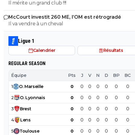
Il mérite un grand club !!!!
McCourt investit 260 ME, l’OM est rétrogradé
Il va vendre à un cheval
Ligue 1
Calendrier
Résultats
REGULAR SEASON
Équipe
Pts
J
V
N
D
BP
BC
1
O
.
Marseille
0
0
0
0
0
0
0
2
O
.
Lyonnais
0
0
0
0
0
0
0
3
Brest
0
0
0
0
0
0
0
4
Lens
0
0
0
0
0
0
0
5
Toulouse
0
0
0
0
0
0
0