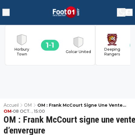
1
1
Horbury
Deeping
Golcar United
Town
Rangers
Accueil
OM
OM : Frank McCourt Signe Une Vente
OM
•
08 OCT. , 15:00
D’envergure
OM : Frank McCourt signe une vent
d’envergure