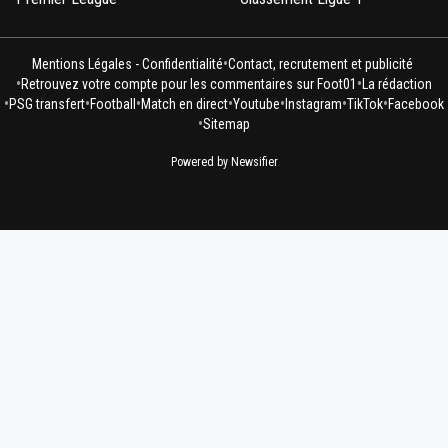
•
Mentions Légales - Confidentialité
Contact, recrutement et publicité
•
•
Retrouvez votre compte pour les commentaires sur Foot01
La rédaction
•
•
•
•
•
•
•
PSG transfert
Football
Match en direct
Youtube
Instagram
TikTok
Facebook
•
Sitemap
Powered by Newsifier