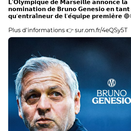
𝗟'𝗢𝗹𝘆𝗺𝗽𝗶𝗾𝘂𝗲 𝗱𝗲 𝗠𝗮𝗿𝘀𝗲𝗶𝗹𝗹𝗲 𝗮𝗻𝗻𝗼𝗻𝗰𝗲 𝗹𝗮 
𝗻𝗼𝗺𝗶𝗻𝗮𝘁𝗶𝗼𝗻 𝗱𝗲 𝗕𝗿𝘂𝗻𝗼 𝗚𝗲𝗻𝗲𝘀𝗶𝗼 𝗲𝗻 𝘁𝗮𝗻𝘁 
𝗾𝘂'𝗲𝗻𝘁𝗿𝗮𝗶̂𝗻𝗲𝘂𝗿 𝗱𝗲 𝗹'𝗲́𝗾𝘂𝗶𝗽𝗲 𝗽𝗿𝗲𝗺𝗶𝗲̀𝗿𝗲 🔵
Plus d'informations 👉 
sur.om.fr/4eQSy5T