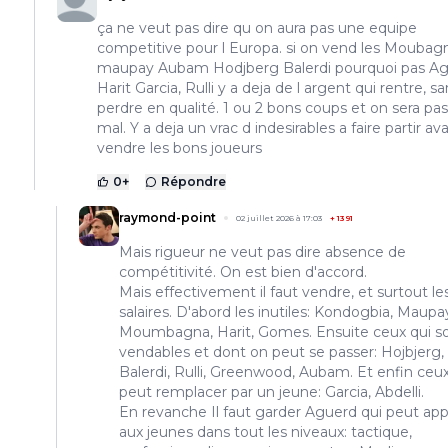
ça ne veut pas dire qu on aura pas une equipe
competitive pour l Europa. si on vend les Moubag
maupay Aubam Hodjberg Balerdi pourquoi pas Ag
Harit Garcia, Rulli y a deja de l argent qui rentre, s
perdre en qualité. 1 ou 2 bons coups et on sera pas
mal. Y a deja un vrac d indesirables a faire partir av
vendre les bons joueurs
0
+
Répondre
raymond-point
02 juillet 2026 à 17:03
+
1391
Mais rigueur ne veut pas dire absence de
compétitivité. On est bien d'accord.
Mais effectivement il faut vendre, et surtout le
salaires. D'abord les inutiles: Kondogbia, Maupa
Moumbagna, Harit, Gomes. Ensuite ceux qui s
vendables et dont on peut se passer: Hojbjerg,
Balerdi, Rulli, Greenwood, Aubam. Et enfin ceu
peut remplacer par un jeune: Garcia, Abdelli.
En revanche Il faut garder Aguerd qui peut app
aux jeunes dans tout les niveaux: tactique,