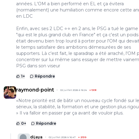
années. L'OM a bien performé en EL et ça évitera
(normalement) une humiliation comme encore cette a
en LDC
Enfin, avec ses 2 LDC ⭐⭐ en 2 ans, le PSG a tué le game
"qui est le plus grand club en France" et ça c'est un poids
était devenu bien trop lourd à porter pour l'OM qui devai
le temps satisfaire des ambitions démesurées de ses
supporters. Là c'est fait, le sparadrap a été arraché, l'OM 
concentrer sur lui même sans essayer de mettre vainem
PSG dans son viseur
1
+
Répondre
raymond-point
02 juillet 2026 à 16:24
+
1391
«Notre priorité est de bâtir un nouveau cycle fondé sur l
sérieux, la stabilité, la formation et une gestion plus rigo
» Il va falloir en passer par ça avant de vouloir plus.
0
+
Répondre
dijaya
02 juillet 2026 à 16:47
+
2139