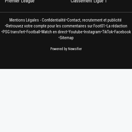
Premier League
Classement Ligue 1
•
Mentions Légales - Confidentialité
Contact, recrutement et publicité
•
•
Retrouvez votre compte pour les commentaires sur Foot01
La rédaction
•
•
•
•
•
•
•
PSG transfert
Football
Match en direct
Youtube
Instagram
TikTok
Facebook
•
Sitemap
Powered by Newsifier