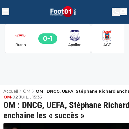
0
1
Brann
Apollon
AGF
Accueil
OM
OM : DNCG, UEFA, Stéphane Richard Ench
OM
•
02 JUIL. , 15:35
Les « Succès »
OM : DNCG, UEFA, Stéphane Richar
enchaine les « succès »