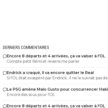
DERNIERS COMMENTAIRES
Encore 8 départs et 4 arrivées, ça va valser à l'OL
Compte petit Rémi et reviens me parler
Endrick a craqué, il va encore quitter le Real
Si l'OL était exaspéré par Endrick... il ne le suivrait pas de
près. Bref... Quand l'équipe sera complète... ce sera beaucoup
Le PSG amène Malo Gusto pour concurrencer Hak
mieux.
Encore des sous pour l’OL
Encore 8 départs et 4 arrivées, ça va valser à l'OL