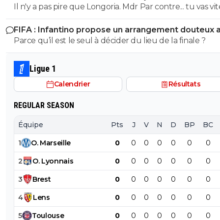
Il n'y a pas pire que Longoria. Mdr Par contre... tu vas vite
pleurer en voyant ta petite équipe sombrer. ^^
FIFA : Infantino propose un arrangement douteux 
Maroc
Parce qu’il est le seul à décider du lieu de la finale ?
Ligue 1
Calendrier
Résultats
REGULAR SEASON
Équipe
Pts
J
V
N
D
BP
BC
1
O
.
Marseille
0
0
0
0
0
0
0
2
O
.
Lyonnais
0
0
0
0
0
0
0
3
Brest
0
0
0
0
0
0
0
4
Lens
0
0
0
0
0
0
0
5
Toulouse
0
0
0
0
0
0
0