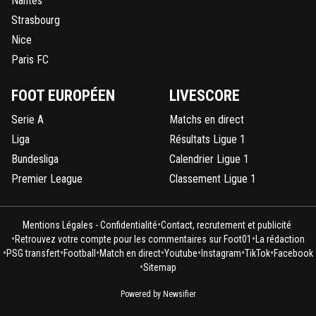
Nantes
Strasbourg
Nice
Paris FC
FOOT EUROPÉEN
LIVESCORE
Serie A
Matchs en direct
Liga
Résultats Ligue 1
Bundesliga
Calendrier Ligue 1
Premier League
Classement Ligue 1
•
Mentions Légales - Confidentialité
Contact, recrutement et publicité
•
•
Retrouvez votre compte pour les commentaires sur Foot01
La rédaction
•
•
•
•
•
•
•
PSG transfert
Football
Match en direct
Youtube
Instagram
TikTok
Facebook
•
Sitemap
Powered by Newsifier