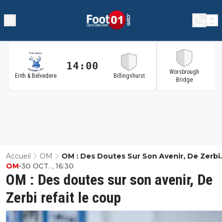
14:00
1
Worsbrough
Erith & Belvedere
Billingshurst
Bridge
Accueil
OM
OM : Des Doutes Sur Son Avenir, De Zerbi
OM
•
30 OCT. , 16:30
Refait Le Coup
OM : Des doutes sur son avenir, De
Zerbi refait le coup