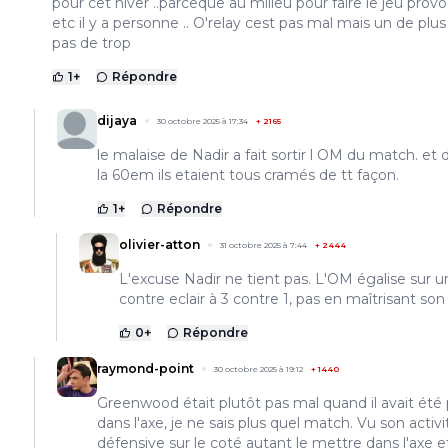
pour cet hiver ..parceque au milieu pour faire le jeu prov
etc il y a personne .. O'relay cest pas mal mais un de plus 
pas de trop
1
+
Répondre
dijaya
30 octobre 2025 à 17:34
+
2165
le malaise de Nadir a fait sortir l OM du match. et 
la 60em ils etaient tous cramés de tt façon.
1
+
Répondre
olivier-atton
31 octobre 2025 à 7:44
+
2444
L'excuse Nadir ne tient pas. L'OM égalise sur u
contre eclair à 3 contre 1, pas en maîtrisant son
0
+
Répondre
raymond-point
30 octobre 2025 à 19:12
+
1440
Greenwood était plutôt pas mal quand il avait été 
dans l'axe, je ne sais plus quel match. Vu son activi
défensive sur le coté autant le mettre dans l'axe et 