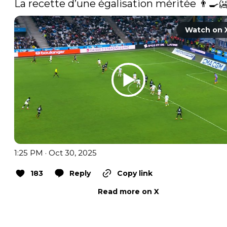
La recette d’une égalisation méritée 👨‍🍳🥶
Watch on 
1:25 PM · Oct 30, 2025
183
Reply
Copy link
Read more on X