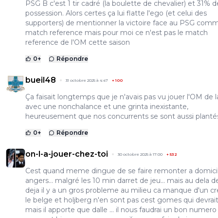
PSG B c'est 1 tir cadré (la boulette de chevalier) et 31% d
possession. Alors certes ça lui flatte l'ego (et celui des
supporters) de mentionner la victoire face au PSG com
match reference mais pour moi ce n'est pas le match
reference de l'OM cette saison
0
+
Répondre
bueil48
31 octobre 2025 à 4:47
+
100
Ça faisait longtemps que je n'avais pas vu jouer l'OM de l
avec une nonchalance et une grinta inexistante,
heureusement que nos concurrents se sont aussi planté
0
+
Répondre
on-l-a-jouer-chez-toi
30 octobre 2025 à 17:00
+
532
Cest quand meme dingue de se faire remonter a domicil
angers... malgré les 10 min darret de jeu... mais au dela d
deja il y a un gros probleme au milieu ca manque d'un c
le belge et holjberg n'en sont pas cest gomes qui devrait 
mais il apporte que dalle ... il nous faudrai un bon numero