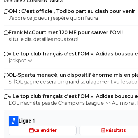
DERNIERS COMMENTAIRES
OM : C’est officiel, Todibo part au clash pour venir
J'adore ce joueur j'espère qu'on l'aura
Frank McCourt met 120 ME pour sauver l’OM !
si tu le dis...detailles nous tout!
« Le top club français c’est l’OM », Adidas bouscule
PSG
jackpot ^^
OL-Sparta menacé, un dispositif énorme mis en pl
Si l'OL gagne ce sera un grand soulagement vu le sab
incroyable du farfelu sans froc Fonseca au match allé. S
« Le top club français c’est l’OM », Adidas bouscule
perd ce sera aussi une grande victoire et une énorme
PSG
L'OL n'achète pas de Champions League. ^^ Au moins... l'OM a
délivrance avec un possible licenciement de ce clown.
un point commun avec le PSG. Mdr Adidas ne se trompe pas
avec l'OL qui est une valeur sûre... contrairement à l'OM
Ligue 1
Calendrier
Résultats