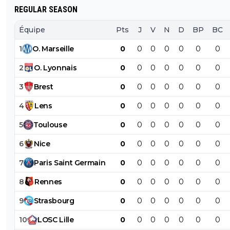
REGULAR SEASON
Équipe
Pts
J
V
N
D
BP
BC
1
O
.
Marseille
0
0
0
0
0
0
0
2
O
.
Lyonnais
0
0
0
0
0
0
0
3
Brest
0
0
0
0
0
0
0
4
Lens
0
0
0
0
0
0
0
5
Toulouse
0
0
0
0
0
0
0
6
Nice
0
0
0
0
0
0
0
7
Paris
Saint
Germain
0
0
0
0
0
0
0
8
Rennes
0
0
0
0
0
0
0
9
Strasbourg
0
0
0
0
0
0
0
10
LOSC
Lille
0
0
0
0
0
0
0