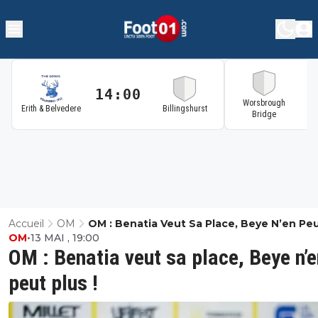
14:00
1
Worsbrough
Erith & Belvedere
Billingshurst
Bridge
Accueil
OM
OM : Benatia Veut Sa Place, Beye N’en Peu
OM
•
13 MAI , 19:00
!
OM : Benatia veut sa place, Beye n’e
peut plus !