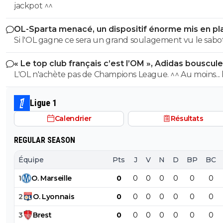
PSG
jackpot ^^
OL-Sparta menacé, un dispositif énorme mis en pl
Si l'OL gagne ce sera un grand soulagement vu le sab
incroyable du farfelu sans froc Fonseca au match allé. S
« Le top club français c’est l’OM », Adidas bouscule
perd ce sera aussi une grande victoire et une énorme
PSG
L'OL n'achète pas de Champions League. ^^ Au moins... l'OM a
délivrance avec un possible licenciement de ce clown.
un point commun avec le PSG. Mdr Adidas ne se trompe pas
avec l'OL qui est une valeur sûre... contrairement à l'OM
Ligue 1
Calendrier
Résultats
REGULAR SEASON
Équipe
Pts
J
V
N
D
BP
BC
1
O
.
Marseille
0
0
0
0
0
0
0
2
O
.
Lyonnais
0
0
0
0
0
0
0
3
Brest
0
0
0
0
0
0
0