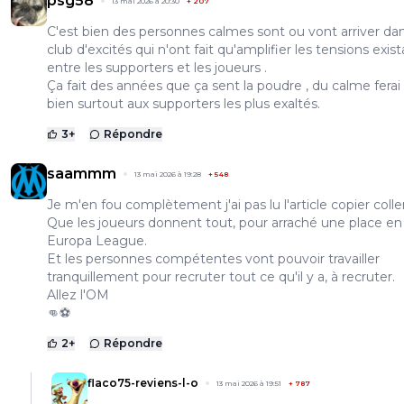
psg58
13 mai 2026 à 20:30
+
207
C'est bien des personnes calmes sont ou vont arriver da
club d'excités qui n'ont fait qu'amplifier les tensions exis
entre les supporters et les joueurs .
Ça fait des années que ça sent la poudre , du calme ferai
bien surtout aux supporters les plus exaltés.
3
+
Répondre
saammm
13 mai 2026 à 19:28
+
548
Je m'en fou complètement j'ai pas lu l'article copier coller.
Que les joueurs donnent tout, pour arraché une place en
Europa League.
Et les personnes compétentes vont pouvoir travailler
tranquillement pour recruter tout ce qu'il y a, à recruter.
Allez l'OM
👊⚽
2
+
Répondre
flaco75-reviens-l-o
13 mai 2026 à 19:51
+
787