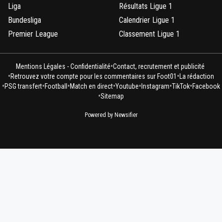
Liga
Résultats Ligue 1
Bundesliga
Calendrier Ligue 1
Premier League
Classement Ligue 1
•
Mentions Légales - Confidentialité
Contact, recrutement et publicité
•
•
Retrouvez votre compte pour les commentaires sur Foot01
La rédaction
•
•
•
•
•
•
•
PSG transfert
Football
Match en direct
Youtube
Instagram
TikTok
Facebook
•
Sitemap
Powered by Newsifier