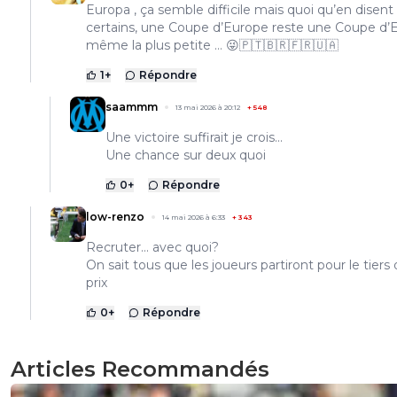
Europa , ça semble difficile mais quoi qu’en disent
certains, une Coupe d’Europe reste une Coupe d’
même la plus petite … 😜🇵🇹🇧🇷🇫🇷🇺🇦
1
+
Répondre
saammm
13 mai 2026 à 20:12
+
548
Une victoire suffirait je crois...
Une chance sur deux quoi
0
+
Répondre
low-renzo
14 mai 2026 à 6:33
+
343
Recruter... avec quoi?
On sait tous que les joueurs partiront pour le tiers 
prix
0
+
Répondre
Articles Recommandés