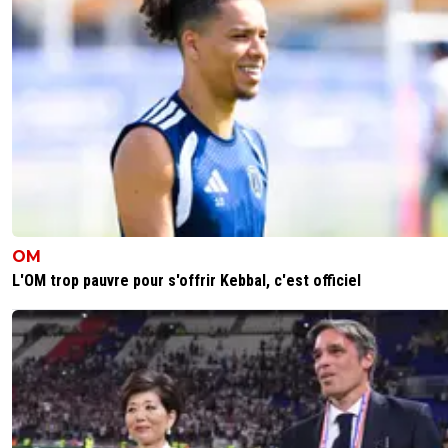
Il a 46 ans et il touche 400K par mois.. le club va lui
une faute grave pour l'histoire de linstecteur et il p
sans indemnité
0
+
Répondre
saammm
10 mai 2026 à 19:18
+
547
46 ans ?
0
+
Répondre
on-l-a-jouer-chez-toi
10 mai 2026 à 20:39
+
532
OM
Environ ouais ^^
L'OM trop pauvre pour s'offrir Kebbal, c'est officiel
0
+
Répondre
lomu
10 mai 2026 à 14:12
+
145
Ciao Légende !
0
+
Répondre