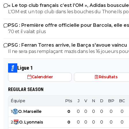
« Le top club français c’est l’OM », Adidas bouscule
PSG
L'OM est un top club dans les bouches du Thone.Ils po
gagner la coupe departementale en 2026
PSG : Première offre officielle pour Barcola, elle e
choquante
70 et il valait plus
PSG : Ferran Torres arrive, le Barça s'avoue vaincu
Il ne sera pas remplaçant mazis dans les 16 joueurs po
demarrer un match en fonction de la tactique de L.E
Ligue 1
Calendrier
Résultats
REGULAR SEASON
Équipe
Pts
J
V
N
D
BP
BC
1
O
.
Marseille
0
0
0
0
0
0
0
2
O
.
Lyonnais
0
0
0
0
0
0
0