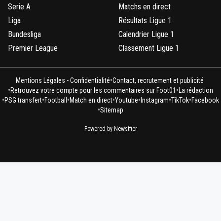
Serie A
Matchs en direct
Liga
Résultats Ligue 1
Bundesliga
Calendrier Ligue 1
Premier League
Classement Ligue 1
•
Mentions Légales - Confidentialité
Contact, recrutement et publicité
•
•
Retrouvez votre compte pour les commentaires sur Foot01
La rédaction
•
•
•
•
•
•
•
PSG transfert
Football
Match en direct
Youtube
Instagram
TikTok
Facebook
•
Sitemap
Powered by Newsifier