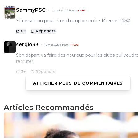
SammyPSG
10 mai 2026 à 16:48
+
340
Et ce soir on peut etre champion notre 14 eme !!!😍😍
0
+
Répondre
sergio33
10 mai 2026 à 14:30
+
1608
Son départ va faire des heureux pour les clubs qui voudro
recruter.
3
+
Répondre
AFFICHER PLUS DE COMMENTAIRES
saammm
10 mai 2026 à 14:16
+
547
Ils nous aura bien "dépanné"
Articles Recommandés
Si tu pouvais nous rapporter quelques millions au passag
1
+
Répondre
on-l-a-jouer-chez-toi
10 mai 2026 à 19:03
+
532