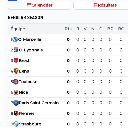
Calendrier
Résultats
REGULAR SEASON
Équipe
Pts
J
V
N
D
BP
BC
1
O
.
Marseille
0
0
0
0
0
0
0
2
O
.
Lyonnais
0
0
0
0
0
0
0
3
Brest
0
0
0
0
0
0
0
4
Lens
0
0
0
0
0
0
0
5
Toulouse
0
0
0
0
0
0
0
6
Nice
0
0
0
0
0
0
0
7
Paris
Saint
Germain
0
0
0
0
0
0
0
8
Rennes
0
0
0
0
0
0
0
9
Strasbourg
0
0
0
0
0
0
0