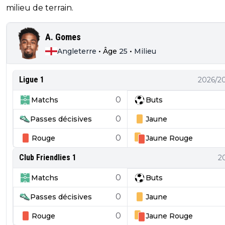
milieu de terrain.
A. Gomes
Angleterre
•
Âge
25
•
Milieu
Ligue 1
2026/2
0
Matchs
Buts
0
Passes décisives
Jaune
0
Rouge
Jaune
Rouge
Club Friendlies 1
2
0
Matchs
Buts
0
Passes décisives
Jaune
0
Rouge
Jaune
Rouge