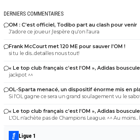
DERNIERS COMMENTAIRES
OM : C’est officiel, Todibo part au clash pour venir
J'adore ce joueur j'espère qu'on l'aura
Frank McCourt met 120 ME pour sauver l’OM !
si tu le dis...detailles nous tout!
« Le top club français c’est l’OM », Adidas bouscule
PSG
jackpot ^^
OL-Sparta menacé, un dispositif énorme mis en pl
Si l'OL gagne ce sera un grand soulagement vu le sab
incroyable du farfelu sans froc Fonseca au match allé. S
« Le top club français c’est l’OM », Adidas bouscule
perd ce sera aussi une grande victoire et une énorme
PSG
L'OL n'achète pas de Champions League. ^^ Au moins... l'OM a
délivrance avec un possible licenciement de ce clown.
un point commun avec le PSG. Mdr Adidas ne se trompe pas
avec l'OL qui est une valeur sûre... contrairement à l'OM
Ligue 1