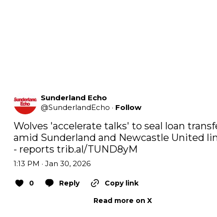
Sunderland Echo
@
SunderlandEcho
·
Follow
Wolves 'accelerate talks' to seal loan transfe
amid Sunderland and Newcastle United lin
- reports 
trib.al/TUND8yM
1:13 PM · Jan 30, 2026
0
Reply
Copy link
Read more on X