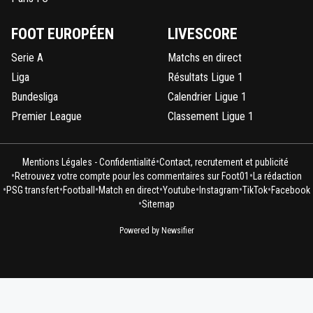
FOOT EUROPÉEN
LIVESCORE
Serie A
Matchs en direct
Liga
Résultats Ligue 1
Bundesliga
Calendrier Ligue 1
Premier League
Classement Ligue 1
•
Mentions Légales - Confidentialité
Contact, recrutement et publicité
•
•
Retrouvez votre compte pour les commentaires sur Foot01
La rédaction
•
•
•
•
•
•
•
PSG transfert
Football
Match en direct
Youtube
Instagram
TikTok
Facebook
•
Sitemap
Powered by Newsifier