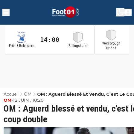
14:00
1
Worsbrough
Erith & Belvedere
Billingshurst
Bridge
Accueil
OM
OM : Aguerd Blessé Et Vendu, C’est Le Co
OM
•
12 JUIN , 10:20
Double
OM : Aguerd blessé et vendu, c’est l
coup double