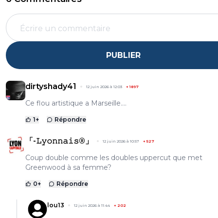
PUBLIER
dirtyshady41
12 juin 2026 à 12:03
+
1897
Ce flou artistique a Marseille....
1
+
Répondre
「-𝙻𝚢𝚘𝚗𝚗𝚊𝚒𝚜®」
12 juin 2026 à 10:57
+
527
Coup double comme les doubles uppercut que met
Greenwood à sa femme?
0
+
Répondre
lou13
12 juin 2026 à 11:44
+
202