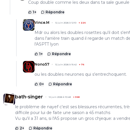
Coup double comme les deux dans ta sale gueule
1
+
Répondre
Vince.M
12 juin 2026 à 12:10
+
226
Mdr ou alors les doubles rosettes qu'il doit s'enf
dans l'arrière train quand il regarde un match d
l'ASPTT lyon
1
+
Répondre
Nono57
12 juin 2026 à 15:42
+
76
ou les doubles neurones qui s'entrechoquent.
0
+
Répondre
bath-singer
12 juin 2026 à 10:48
+
368
le problème de nayef c'est ses blessures récurrentes, trè
difficile pour lui de faite une saison a 45 matchs
Vu qu'il a 31 ans, si l'AS propose un gros chjeque: a vendr
2
+
Répondre