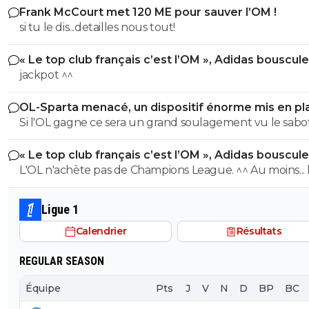
Frank McCourt met 120 ME pour sauver l’OM !
si tu le dis...detailles nous tout!
« Le top club français c’est l’OM », Adidas bouscule
PSG
jackpot ^^
OL-Sparta menacé, un dispositif énorme mis en pl
Si l'OL gagne ce sera un grand soulagement vu le sab
incroyable du farfelu sans froc Fonseca au match allé. S
« Le top club français c’est l’OM », Adidas bouscule
perd ce sera aussi une grande victoire et une énorme
PSG
L'OL n'achète pas de Champions League. ^^ Au moins... l'OM a
délivrance avec un possible licenciement de ce clown.
un point commun avec le PSG. Mdr Adidas ne se trompe pas
avec l'OL qui est une valeur sûre... contrairement à l'OM
Ligue 1
Calendrier
Résultats
REGULAR SEASON
Équipe
Pts
J
V
N
D
BP
BC