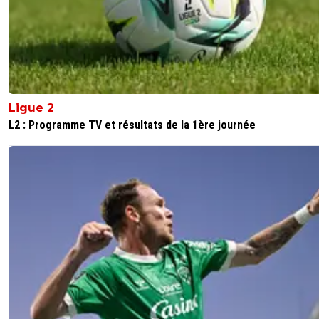
non merci, le mec n est plus un joueur de foot depuis
longtemps et si il en etait encore un il ne serait suremen
pour un club comme l om. ca semble tellement impossi
0
+
Répondre
frederic
29 juillet 2025 à 10:35
+
0
Ligue 2
J'y crois pas un secondeDéjà avec les anciens classico, de 
L2 : Programme TV et résultats de la 1ère journée
est resté en bon terme avec ParisL'année dernière les
journalistes l'ont envoyé au Barça...pour se retrouver à
SantosLes médias fantasmeront toujours sur ce joueur
incroyable ! J'aurai toujours cette petite rancune d'avoir 
satisfaire Mbappé au détriment de Neymar
0
+
Répondre
dijaya
29 juillet 2025 à 10:34
+
2165
alors les parigots. rien d interressant dans votre club de p
longue cette inter saison hein !
0
+
Répondre