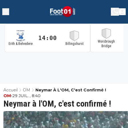
14:00
1
Worsbrough
Erith & Belvedere
Billingshurst
Bridge
Accueil
OM
Neymar À L'OM, C'est Confirmé !
OM
•
29 JUIL. , 8:40
Neymar à l'OM, c'est confirmé !