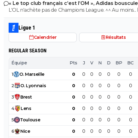
« Le top club français c’est l’OM », Adidas bouscule
perd ce sera aussi une grande victoire et une énorme
PSG
L'OL n'achète pas de Champions League. ^^ Au moins... l'OM a
0
+
Répondre
délivrance avec un possible licenciement de ce clown.
un point commun avec le PSG. Mdr Adidas ne se trompe pas
dijaya
29 juillet 2025 à 10:45
+
2165
avec l'OL qui est une valeur sûre... contrairement à l'OM
Ligue 1
non je parle plutot de Valcke. Infantino Sarko 
Calendrier
Résultats
qq juges, et j en passe des tonnes et des tonne
0
+
Répondre
REGULAR SEASON
frederic
29 juillet 2025 à 10:49
+
0
Équipe
Pts
J
V
N
D
BP
BC
Ah Bah oui forcément on achète la ligue 1 la c
1
O
.
Marseille
0
0
0
0
0
0
0
de France le trophée des chamions la LDC fais 
en final on avait pas assez pour Chelsea parce
2
O
.
Lyonnais
0
0
0
0
0
0
0
a trop donnée à Tottenham (spoiler alerte) il en
un peu pour le golden boy le BO le trophée Yac
3
Brest
0
0
0
0
0
0
0
l'équipe de l'année
4
Lens
0
0
0
0
0
0
0
0
+
Répondre
5
Toulouse
0
0
0
0
0
0
0
greg-roi
29 juillet 2025 à 10:47
+
283
6
Nice
0
0
0
0
0
0
0
N oublie pas les ministres Européens ainsi que 