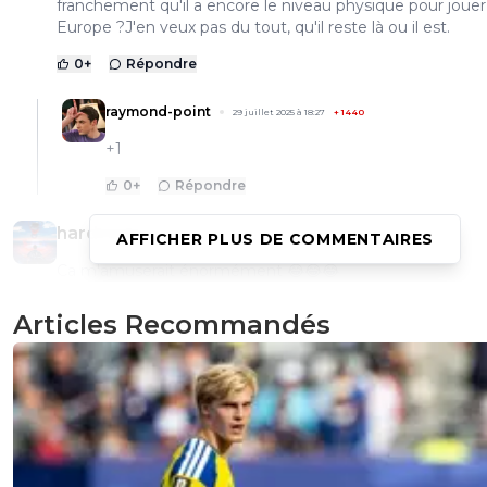
franchement qu'il a encore le niveau physique pour jouer
Europe ?J'en veux pas du tout, qu'il reste là ou il est.
0
+
Répondre
raymond-point
29 juillet 2025 à 18:27
+
1440
+1
0
+
Répondre
hardstylerz
29 juillet 2025 à 14:39
+
0
AFFICHER PLUS DE COMMENTAIRES
Ca m'amuserait énormément 😂😂😂
0
+
Répondre
Articles Recommandés
greg-roi
29 juillet 2025 à 15:34
+
283
Oui oui son meilleur souvenir lors de la signature 
mieux que la remontada 🤣
0
+
Répondre