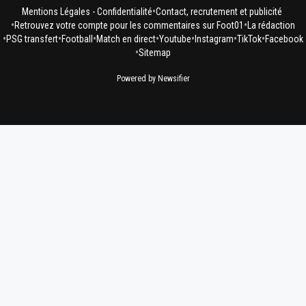
•
Mentions Légales - Confidentialité
Contact, recrutement et publicité
0
+
Répondre
•
•
Retrouvez votre compte pour les commentaires sur Foot01
La rédaction
•
•
•
•
•
•
•
PSG transfert
Football
Match en direct
Youtube
Instagram
TikTok
Facebook
dirtyshady41
29 juillet 2025 à 10:40
+
1897
•
Sitemap
J'imagine le tarif qu'ils vont prendre.....
Powered by Newsifier
0
+
Répondre
dijaya
29 juillet 2025 à 10:41
+
2165
vous etes tellement cons que vous arrivez a cr
des conneries pareilles! l avenir des sites comm
ont de l avenir avec des perles comme vous. m
0
+
Répondre
greg-roi
29 juillet 2025 à 10:07
+
283
Un crasseux et dégoûtant Parisien qui ose parler d
🤣🤣🤣🤣va mettre du Bublé gum pour cacher l od
pisse
0
+
Répondre