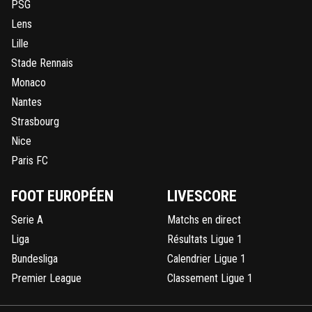
PSG
Son + grand souvenir ne sera plus là remontada mais tan
Lens
sera sa signature dans un véritable club en France 😭..Al
petite Kenny, vient miauler avec tes dizaines de compte
Lille
👍
Stade Rennais
0
+
Répondre
Monaco
Nantes
greg-roi
29 juillet 2025 à 10:02
+
283
Strasbourg
A pleurer de rire, l état de notre Kenny nationale Allez
Nice
Trouducmacdo, revient avec tes dizaines de comptes fa
on rigole encore +
Paris FC
0
+
Répondre
FOOT EUROPÉEN
LIVESCORE
th4n
29 juillet 2025 à 9:23
+
0
Serie A
Matchs en direct
MDR je demande à voir, Neymar chez les rats si ça se c
Liga
Résultats Ligue 1
ils vont prendre le tarif pire que Messi et ses potes penda
Bundesliga
Calendrier Ligue 1
CDM des clubs. D'ailleurs pourquoi ne va t'il donc pas e
Premier League
Classement Ligue 1
car déjà le Ney pré trentaine se cassait un orteil tous les
matchs en L1 maintenant qu'il est largement plus vieux 
être la boucherie.