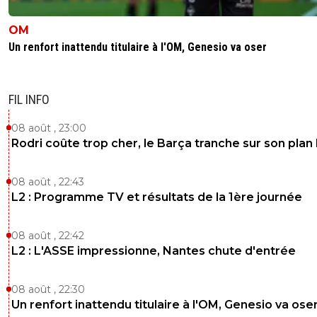
Regarde les miauler, c est a mourir de rire .
OM
0
+
Répondre
Un renfort inattendu titulaire à l'OM, Genesio va oser
dirtyshady41
29 juillet 2025 à 10:38
+
1897
Pourquoi tu trouve ça intéressant Neymar ? Tu sai
FIL INFO
moins que ce n'est plus un joueur de foot ?Tu sais
que c'est le bordel partout où il passe ?Tu sais que
08 août , 23:00
pas maintenant qu'il changera.J'oublie pas aussi
Rodri coûte trop cher, le Barça tranche sur son plan
comment vous lui chiez dessus lorsqu'il était a Par
0
+
Répondre
08 août , 22:43
L2 : Programme TV et résultats de la 1ère journée
frederic
29 juillet 2025 à 10:45
+
0
Son niveau est en déclin c'est sur après il fout p
08 août , 22:42
bordel il kiffe sa life et aime sortir c'est son poin
L2 : L'ASSE impressionne, Nantes chute d'entrée
après c'est quand même un joueur incroyable à
jouer
08 août , 22:30
0
+
Répondre
Un renfort inattendu titulaire à l'OM, Genesio va ose
dijaya
29 juillet 2025 à 10:40
+
2165