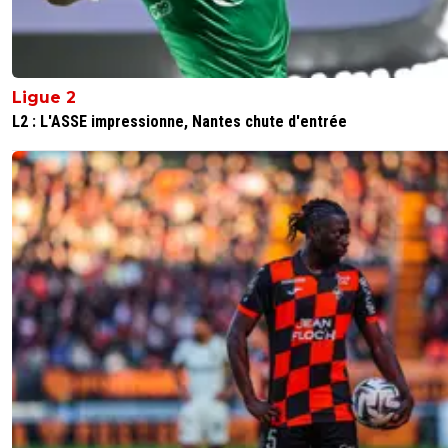
hardstylerz
29 juillet 2025 à 14:40
+
0
Pas autant que ceux qui la vivent depuis 2 mois 😂
Ligue 2
0
+
Répondre
L2 : L'ASSE impressionne, Nantes chute d'entrée
greg-roi
29 juillet 2025 à 15:33
+
283
Pourtant tu fais ton Rabiot et ton Neymar a et
collé a nos articles 🤣Les articles du PSG sont v
depuis des années et sur ceux du meilleurs clu
France, il y a le rassemblement de tous les cas
bois de boubou
0
+
Répondre
mister-georges
29 juillet 2025 à 12:21
+
0
Nous parigots savourons encore notre titre de c
d'Europe.
0
+
Répondre
greg-roi
29 juillet 2025 à 10:45
+
283