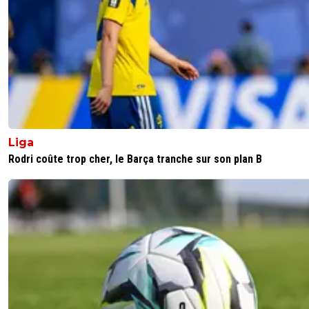
mister-georges
29 juillet 2025 à 12:21
+
0
Ce serait une belle attraction du championnat de France 
ferait couler beaucoup d'encre.Pour le sportif, un Neyma
forme ne ferait de mal à aucune équipe mais attention a
blessures récurrentes.
0
+
Répondre
greg-roi
Liga
29 juillet 2025 à 11:40
+
283
Rodri coûte trop cher, le Barça tranche sur son plan B
La petite Kenny avec son compte Trouducmacdo en PL
0
+
Répondre
dirtyshady41
29 juillet 2025 à 10:58
+
1897
Meme a Lyon ca me ferait trop chier qu'il vienne c'est dire
0
+
Répondre
akh
29 juillet 2025 à 10:46
+
72