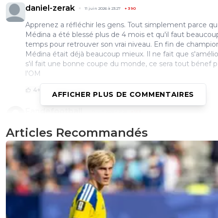
daniel-zerak
11 juin 2026 à 23:27
+
390
Apprenez a réfléchir les gens. Tout simplement parce q
Médina a été blessé plus de 4 mois et qu'il faut beaucou
temps pour retrouver son vrai niveau. En fin de champio
Médina était déjà beaucoup mieux. Il ne fait que s'amélio
s'il fait une bonne coupe du monde, ce sera tout bénef 
l'OM
4
+
Répondre
AFFICHER PLUS DE COMMENTAIRES
Fandefootball
11 juin 2026 à 21:25
+
137
Une bonne coupe et une très bonne revente....
Articles Recommandés
0
+
Répondre
dijaya
11 juin 2026 à 20:30
+
2164
n importe quoi. toujours chercher des trucs a dire. ...
1
+
Répondre