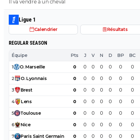
Il va vendre à un cheval
Ligue 1
Calendrier
Résultats
REGULAR SEASON
Équipe
Pts
J
V
N
D
BP
BC
1
O
.
Marseille
0
0
0
0
0
0
0
2
O
.
Lyonnais
0
0
0
0
0
0
0
3
Brest
0
0
0
0
0
0
0
4
Lens
0
0
0
0
0
0
0
5
Toulouse
0
0
0
0
0
0
0
6
Nice
0
0
0
0
0
0
0
7
Paris
Saint
Germain
0
0
0
0
0
0
0