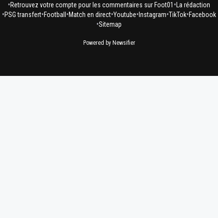
•
•
Retrouvez votre compte pour les commentaires sur Foot01
La rédaction
•
•
•
•
•
•
•
PSG transfert
Football
Match en direct
Youtube
Instagram
TikTok
Facebook
•
Sitemap
Powered by Newsifier