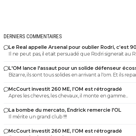
DERNIERS COMMENTAIRES
Le Real appelle Arsenal pour oublier Rodri, c’est 9
Il ne peut pas, il etait persuadé que Rodri signerait au Re
L'OM lance l'assaut pour un solide défenseur écos
Bizarre, ils sont tous solides en arrivant a l'om. Et ils rep
tous moins d'un an plus tard bradés une main devant,
McCourt investit 260 ME, l’OM est rétrogradé
main derrière.
Apres les chevres, les chevaux, il monte en gamme...
La bombe du mercato, Endrick remercie l'OL
Il mérite un grand club !!!!
McCourt investit 260 ME, l’OM est rétrogradé