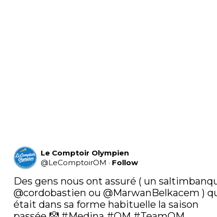
Le Comptoir Olympien
@
LeComptoirOM
·
Follow
@cordobastien
 ou 
@MarwanBelkacem
 ) qu
était dans sa forme habituelle la saison 
passée 🤡 
#Medina
#OM
#TeamOM