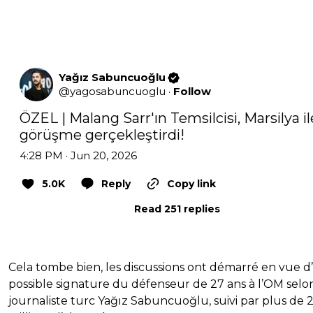
Yağız Sabuncuoğlu
@
yagosabuncuoglu
·
Follow
ÖZEL | Malang Sarr'ın Temsilcisi, Marsilya ile
görüşme gerçekleştirdi!
4:28 PM · Jun 20, 2026
5.0K
Reply
Copy link
Read 251 replies
Cela tombe bien, les discussions ont démarré en vue 
possible signature du défenseur de 27 ans à l’OM selon
journaliste turc Yağız Sabuncuoğlu, suivi par plus de 