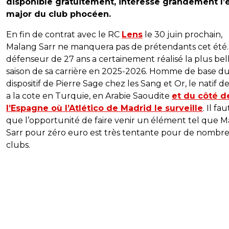
disponible gratuitement, intéresse grandement l’é
major du club phocéen.
En fin de contrat avec le RC
Lens
le 30 juin prochain,
Malang Sarr ne manquera pas de prétendants cet été.
défenseur de 27 ans a certainement réalisé la plus bel
saison de sa carrière en 2025-2026. Homme de base d
dispositif de Pierre Sage chez les Sang et Or, le natif d
a la cote en Turquie, en Arabie Saoudite
et du côté d
l’Espagne où l’Atlético de Madrid le surveille
. Il fa
que l’opportunité de faire venir un élément tel que 
Sarr pour zéro euro est très tentante pour de nombr
clubs.