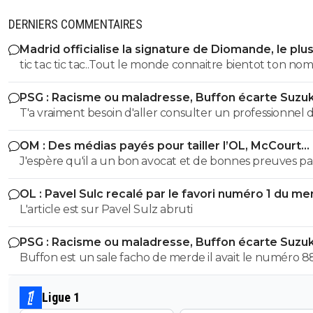
DERNIERS COMMENTAIRES
Madrid officialise la signature de Diomande, le plu
transfert de son histoire
tic tac tic tac..Tout le monde connaitre bientot ton no
prénom et adresse !! tu avais été prévenu... tu continue 
PSG : Racisme ou maladresse, Buffon écarte Suzuk
ton mariolle ! faudra pas que tu viennes chialer comme 
T'a vraiment besoin d'aller consulter un professionnel 
dernière fois gros bouffon et assumer pour une fois dan
santé...tu vois des fachos partout toi gros malade mdr
vie petit provocateur
OM : Des médias payés pour tailler l’OL, McCourt
accusé
J'espère qu'il a un bon avocat et de bonnes preuves p
qu'il va vite exploser en vol avec ses différentes révélat
OL : Pavel Sulc recalé par le favori numéro 1 du me
L'article est sur Pavel Sulz abruti
PSG : Racisme ou maladresse, Buffon écarte Suzuk
Buffon est un sale facho de merde il avait le numéro 8
cetait pas un hasard...
Ligue 1