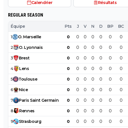
Calendrier
Résultats
REGULAR SEASON
Équipe
Pts
J
V
N
D
BP
BC
1
O
.
Marseille
0
0
0
0
0
0
0
2
O
.
Lyonnais
0
0
0
0
0
0
0
3
Brest
0
0
0
0
0
0
0
4
Lens
0
0
0
0
0
0
0
5
Toulouse
0
0
0
0
0
0
0
6
Nice
0
0
0
0
0
0
0
7
Paris
Saint
Germain
0
0
0
0
0
0
0
8
Rennes
0
0
0
0
0
0
0
9
Strasbourg
0
0
0
0
0
0
0