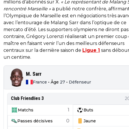
millions d’abonnés sur X.
« Le représentant de Malang S
rencontré Marseille »
a publié notre confrère, affirman
l’Olympique de Marseille est en négociations très ava
avec l’entourage de Malang Sarr dans l’optique de ce
mercato d’été. Les supporters olympiens ne diront pas
contraire, Grégory Lorenzi réaliserait un premier coup
maître en faisant venir l’un des meilleurs défenseurs
centraux sur la dernière saison de
Ligue 1
sans débour
un centime.
M. Sarr
France
•
Âge
27
•
Défenseur
Club Friendlies 3
2
1
Matchs
Buts
0
Passes décisives
Jaune