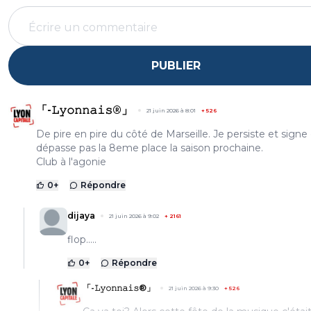
PUBLIER
「-𝙻𝚢𝚘𝚗𝚗𝚊𝚒𝚜®」
21 juin 2026 à 8:01
+
526
De pire en pire du côté de Marseille. Je persiste et signe
dépasse pas la 8eme place la saison prochaine.
Club à l'agonie
0
+
Répondre
dijaya
21 juin 2026 à 9:02
+
2161
flop.....
0
+
Répondre
「-𝙻𝚢𝚘𝚗𝚗𝚊𝚒𝚜®」
21 juin 2026 à 9:30
+
526