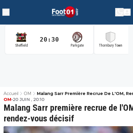
20:30
2
Sheffield
Parkgate
Thornbury Town
Accueil
OM
Malang Sarr Première Recrue De L'OM, Re
OM
•
20 JUIN , 20:10
Vous Décisif
Malang Sarr première recrue de l'O
rendez-vous décisif