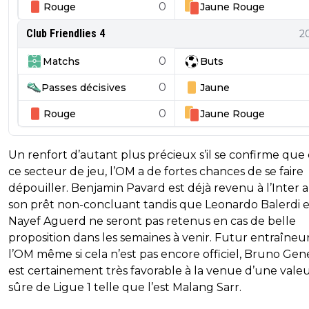
0
Rouge
Jaune
Rouge
Club Friendlies 4
2
0
Matchs
Buts
0
Passes décisives
Jaune
0
Rouge
Jaune
Rouge
Un renfort d’autant plus précieux s’il se confirme que
ce secteur de jeu, l’OM a de fortes chances de se faire
dépouiller. Benjamin Pavard est déjà revenu à l’Inter 
son prêt non-concluant tandis que Leonardo Balerdi e
Nayef Aguerd ne seront pas retenus en cas de belle
proposition dans les semaines à venir. Futur entraîneu
l’OM même si cela n’est pas encore officiel, Bruno Gen
est certainement très favorable à la venue d’une vale
sûre de Ligue 1 telle que l’est Malang Sarr.