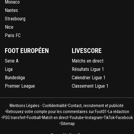
Monaco
Nantes
Strasbourg
Nice
Paris FC
FOOT EUROPÉEN
LIVESCORE
Serie A
Matchs en direct
Liga
Résultats Ligue 1
Bundesliga
Calendrier Ligue 1
Premier League
Classement Ligue 1
•
Mentions Légales - Confidentialité
Contact, recrutement et publicité
•
•
Retrouvez votre compte pour les commentaires sur Foot01
La rédaction
•
•
•
•
•
•
•
PSG transfert
Football
Match en direct
Youtube
Instagram
TikTok
Facebook
•
Sitemap