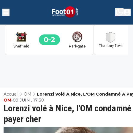
0
2
2
Thornbury Town
Sheffield
Parkgate
Accueil
OM
Lorenzi Volé À Nice, L'OM Condamné À Pa
OM
•
09 JUIN , 17:30
Cher
Lorenzi volé à Nice, l'OM condamné
payer cher