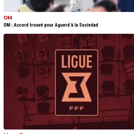
olivier-atton
09 juin 2026 à 19:01
+
2442
OM
Lorenzi a sérieusement écorné son image tout comme
OM : Accord trouvé pour Aguerd à la Sociedad
Richard. C'est là où on voit que Richard ne connait pas le
c'est un petit monde et ce qui pouvait passer chez Ora
passe pas dans le foot. C'est fou de se planter dès le départ
auraient pu trouver un arrangement avec Nice à l'abri de
regards mais il a voulu la jouer cow boy, résultat ça le suit
depuis plusieurs semaines.
Que vont valoir leurs paroles...
Image déplorable alors que tu voulais partir d'une page 
tu as déjà une tâche en plein milieu 😅
2
+
Répondre
「-𝙻𝚢𝚘𝚗𝚗𝚊𝚒𝚜®」
09 juin 2026 à 18:37
+
526
Inadmissible !! On sera attentif au verdict du jugement.