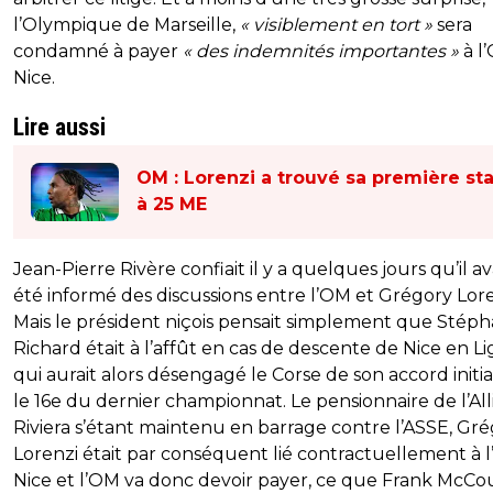
l’Olympique de Marseille,
« visiblement en tort »
sera
condamné à payer
« des indemnités importantes »
à l
Nice.
Lire aussi
OM : Lorenzi a trouvé sa première sta
à 25 ME
Jean-Pierre Rivère confiait il y a quelques jours qu’il av
été informé des discussions entre l’OM et Grégory Lore
Mais le président niçois pensait simplement que Stép
Richard était à l’affût en cas de descente de Nice en Li
qui aurait alors désengagé le Corse de son accord initia
le 16e du dernier championnat. Le pensionnaire de l’All
Riviera s’étant maintenu en barrage contre l’ASSE, Gr
Lorenzi était par conséquent lié contractuellement à 
Nice et l’OM va donc devoir payer, ce que Frank McCo