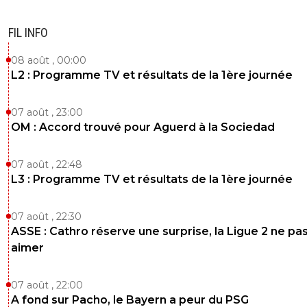
on en a surtout tous ras le bol de toi pauvre dechet
rager chez ta mere tu nous as gonflé
FIL INFO
0
+
Répondre
08 août , 00:00
L2 : Programme TV et résultats de la 1ère journée
07 août , 23:00
OM : Accord trouvé pour Aguerd à la Sociedad
07 août , 22:48
L3 : Programme TV et résultats de la 1ère journée
07 août , 22:30
ASSE : Cathro réserve une surprise, la Ligue 2 ne pa
aimer
07 août , 22:00
A fond sur Pacho, le Bayern a peur du PSG