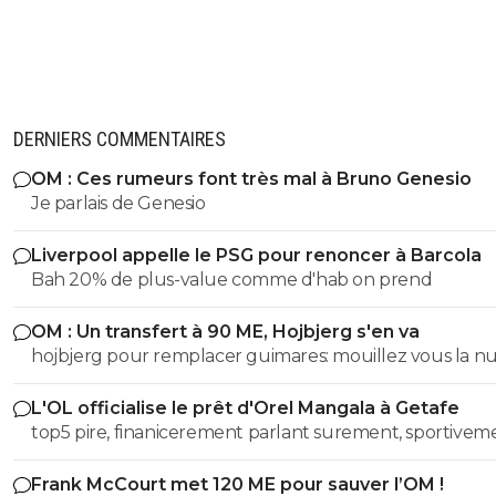
DERNIERS COMMENTAIRES
OM : Ces rumeurs font très mal à Bruno Genesio
Je parlais de Genesio
Liverpool appelle le PSG pour renoncer à Barcola
Bah 20% de plus-value comme d'hab on prend
OM : Un transfert à 90 ME, Hojbjerg s'en va
hojbjerg pour remplacer guimares: mouillez vous la 
avant quand même
L'OL officialise le prêt d'Orel Mangala à Getafe
top5 pire, finanicerement parlant surement, sportivem
parlant on a eu des casseroles bien pire
Frank McCourt met 120 ME pour sauver l’OM !