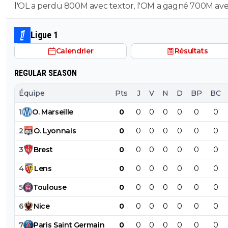
l'OL a perdu 800M avec textor, l'OM a gagné 700M av
court , et ils sont dans la même merde financiere...
Ligue 1
Calendrier
Résultats
REGULAR SEASON
Équipe
Pts
J
V
N
D
BP
BC
1
O
.
Marseille
0
0
0
0
0
0
0
2
O
.
Lyonnais
0
0
0
0
0
0
0
3
Brest
0
0
0
0
0
0
0
4
Lens
0
0
0
0
0
0
0
5
Toulouse
0
0
0
0
0
0
0
6
Nice
0
0
0
0
0
0
0
7
Paris
Saint
Germain
0
0
0
0
0
0
0