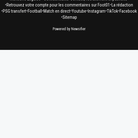
•
•
Retrouvez votre compte pour les commentaires sur Foot01
La rédaction
•
•
•
•
•
•
•
PSG transfert
Football
Match en direct
Youtube
Instagram
TikTok
Facebook
•
Sitemap
Powered by Newsifier