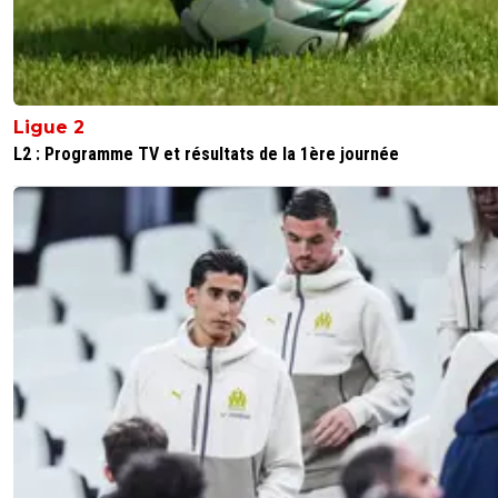
Florian Maurice était en poste comme directeu
sportif a Nice !
0
+
Répondre
maznum
10 juin 2026 à 7:45
+
176
Ligue 2
pour les entraineurs, directeurs sportifs, t'es sur
L2 : Programme TV et résultats de la 1ère journée
baltringue?
1
+
Répondre
reds13
10 juin 2026 à 9:41
+
1098
Rien compris
0
+
Répondre
reds13
09 juin 2026 à 20:06
+
1098
Lorenzi a le droit de changer d'avis et L OM lui a pas mis 
couteau à gorge pour qu'il signe a Marseille, normaleme
c'est a Lorenzi de réparer ceci, L OM ils sont pour rien
0
+
Répondre