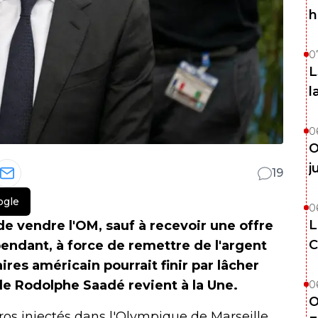
h
0
L
l
0
O
j
19
ogle
0
L
de vendre l'OM, sauf à recevoir une offre
C
pendant, à force de remettre de l'argent
res américain pourrait finir par lâcher
 de Rodolphe Saadé revient à la Une.
0
O
ros injectés dans l'Olympique de Marseille