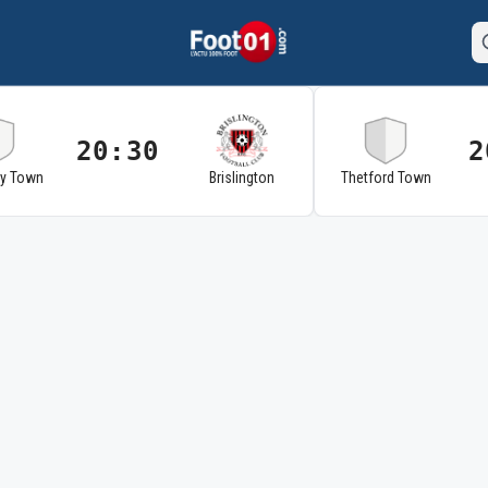
20:30
2
ry Town
Brislington
Thetford Town