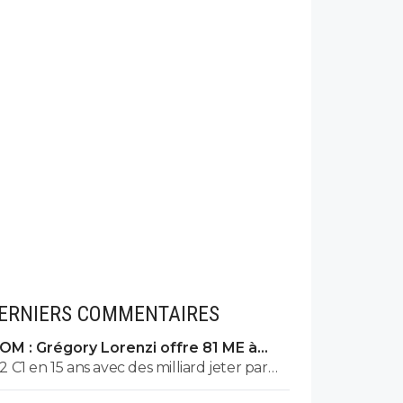
ERNIERS COMMENTAIRES
OM : Grégory Lorenzi offre 81 ME à
Frank McCourt
2 C1 en 15 ans avec des milliard jeter par
les fenêtre et la final inter psg douteux,