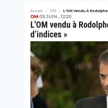
Accueil
OM
L'OM Vendu À Rodolphe S
OM
•
05 JUIN , 12:20
L'OM vendu à Rodolphe 
d’indices »