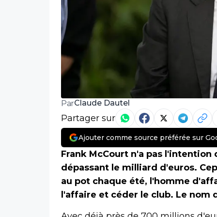
Claude Dautel
Par
Partager sur
Ajouter comme source préférée sur Go
Frank McCourt n'a pas l'intention 
dépassant le milliard d'euros. Ce
au pot chaque été, l'homme d'affai
l'affaire et céder le club. Le nom
Avec déjà près de 700 millions d'eu