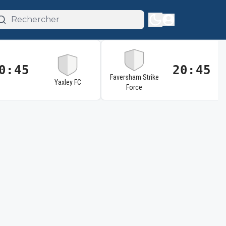
0:45
20:45
Faversham Strike
Yaxley FC
Force