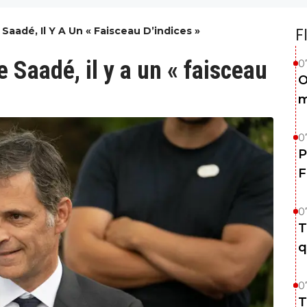
aadé, Il Y A Un « Faisceau D’indices »
F
Saadé, il y a un « faisceau
0
O
m
0
P
F
0
T
q
0
T