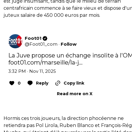
est jugé insuffisant, tandis que le milieu de terrain
centrafricain commence à se faire vieux et dispose d'u
juteux salaire de 450 000 euros par mois.
Foot01
@
Foot01_com
·
Follow
foot01.com/marseille/la-j…
3:32 PM · Nov 11, 2025
0
Reply
Copy link
Read more on X
Hormis ces trois joueurs, la direction phocéenne ne
retiendra pas Pol Lirola, Ruben Blanco et François-Rég