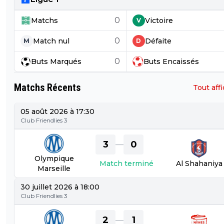
0
Matchs
Victoire
V
0
Match nul
Défaite
M
D
0
Buts
Marqués
Buts
Encaissés
Matchs Récents
Tout aff
05 août 2026 à 17:30
Club Friendlies 3
3
0
—
Olympique
Match terminé
Al Shahaniya
Marseille
30 juillet 2026 à 18:00
Club Friendlies 3
2
1
—