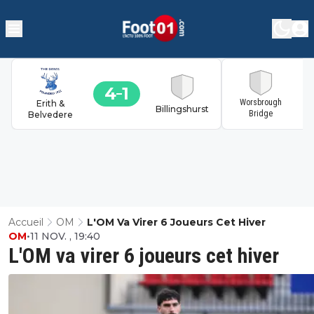
4
1
1
Worsbrough
Erith &
Billingshurst
Bridge
Belvedere
Accueil
OM
L'OM Va Virer 6 Joueurs Cet Hiver
OM
•
11 NOV. , 19:40
L'OM va virer 6 joueurs cet hiver