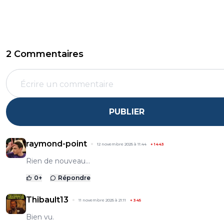
2 Commentaires
PUBLIER
raymond-point
12 novembre 2025 à 11:44
+
1443
Rien de nouveau...
0
+
Répondre
Thibault13
11 novembre 2025 à 21:11
+
345
Bien vu.