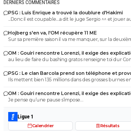
DERNIERS COMMENTAIRES
PSG : Luis Enrique a trouvé la doublure d'Hakimi
...Donc il est coupable....a dit le juge Sergio ^^ et jouer 
n'arrange pas son cas on sait :)
Hojberg s'en va, l'OM récupère 11 ME
Sur sa première saison il va me manquer, sur la deuxiè
très peu !
OM : Gouiri rencontre Lorenzi, il exige des explicat
au lieu de faire du bashing gratos renseigne toi dur C
c'est le nouveau riche oralien ils vont nouer la cL etc cl
PSG : Le clan Barcola prend son téléphone et pro
progresse chaque saison
un séisme
Ils mettent bien 135 millions dans des grosses burnes e
donc pourquoi le PSG devrait pas faire pareil ?
OM : Gouiri rencontre Lorenzi, il exige des explicat
Je pense qu’une pause s’impose…
Ligue 1
Calendrier
Résultats