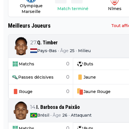
Olympique
Match terminé
Nîmes
Marseille
Meilleurs Joueurs
Tout aff
27
.
Q. Timber
Pays-Bas
•
Âge
25
•
Milieu
0
Matchs
Buts
0
Passes décisives
Jaune
0
Rouge
Jaune
Rouge
14
.
I. Barbosa da Paixão
Brésil
•
Âge
26
•
Attaquant
0
Matchs
Buts