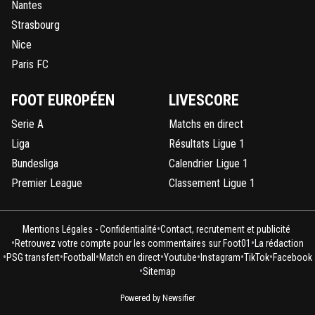
Nantes
Strasbourg
Nice
Paris FC
FOOT EUROPÉEN
LIVESCORE
Serie A
Matchs en direct
Liga
Résultats Ligue 1
Bundesliga
Calendrier Ligue 1
Premier League
Classement Ligue 1
•
Mentions Légales - Confidentialité
Contact, recrutement et publicité
•
•
Retrouvez votre compte pour les commentaires sur Foot01
La rédaction
•
•
•
•
•
•
•
PSG transfert
Football
Match en direct
Youtube
Instagram
TikTok
Facebook
•
Sitemap
Powered by Newsifier