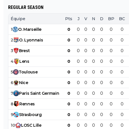
REGULAR SEASON
Équipe
Pts
J
V
N
D
BP
BC
1
O
.
Marseille
0
0
0
0
0
0
0
2
O
.
Lyonnais
0
0
0
0
0
0
0
3
Brest
0
0
0
0
0
0
0
4
Lens
0
0
0
0
0
0
0
5
Toulouse
0
0
0
0
0
0
0
6
Nice
0
0
0
0
0
0
0
7
Paris
Saint
Germain
0
0
0
0
0
0
0
8
Rennes
0
0
0
0
0
0
0
9
Strasbourg
0
0
0
0
0
0
0
10
LOSC
Lille
0
0
0
0
0
0
0