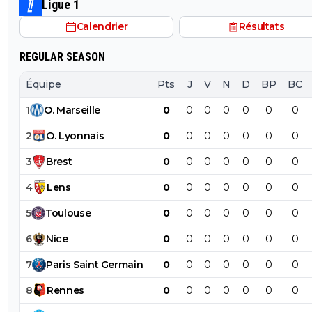
l'ignorant qui manque cruellement de culture veut n
Ligue 1
collège apprendre les lecons que tu as oublié petit bo
donner des cours mdr
Calendrier
Résultats
REGULAR SEASON
Équipe
Pts
J
V
N
D
BP
BC
1
O
.
Marseille
0
0
0
0
0
0
0
2
O
.
Lyonnais
0
0
0
0
0
0
0
3
Brest
0
0
0
0
0
0
0
4
Lens
0
0
0
0
0
0
0
5
Toulouse
0
0
0
0
0
0
0
6
Nice
0
0
0
0
0
0
0
7
Paris
Saint
Germain
0
0
0
0
0
0
0
8
Rennes
0
0
0
0
0
0
0