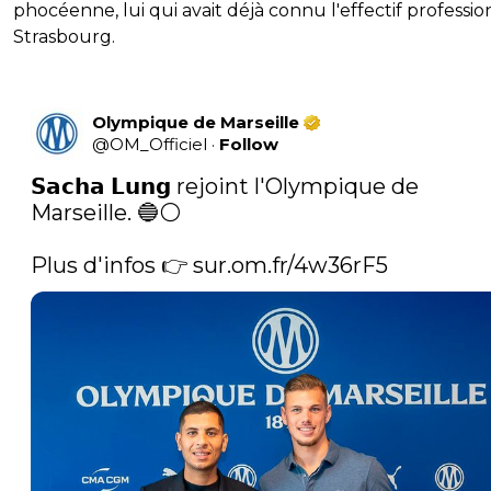
phocéenne, lui qui avait déjà connu l'effectif professio
Strasbourg.
Olympique de Marseille
@
OM_Officiel
·
Follow
𝗦𝗮𝗰𝗵𝗮 𝗟𝘂𝗻𝗴 rejoint l'Olympique de 
Marseille. 🔵⚪️

Plus d'infos 👉 
sur.om.fr/4w36rF5