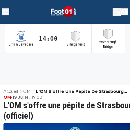
14:00
1
Worsbrough
Erith & Belvedere
Billingshurst
Bridge
Accueil
OM
L'OM S'offre Une Pépite De Strasbourg
OM
•
19 JUIN , 17:00
(officiel)
L'OM s'offre une pépite de Strasbou
(officiel)