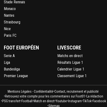
Stade Rennais
Monaco
Nantes
Strasbourg
Nice
Paris FC
FOOT EUROPÉEN
LIVESCORE
Serie A
Matchs en direct
Liga
Résultats Ligue 1
Bundesliga
Calendrier Ligue 1
Premier League
Classement Ligue 1
•
Mentions Légales - Confidentialité
Contact, recrutement et publicité
•
•
Retrouvez votre compte pour les commentaires sur Foot01
La rédaction
•
•
•
•
•
•
•
PSG transfert
Football
Match en direct
Youtube
Instagram
TikTok
Facebook
•
Sitemap