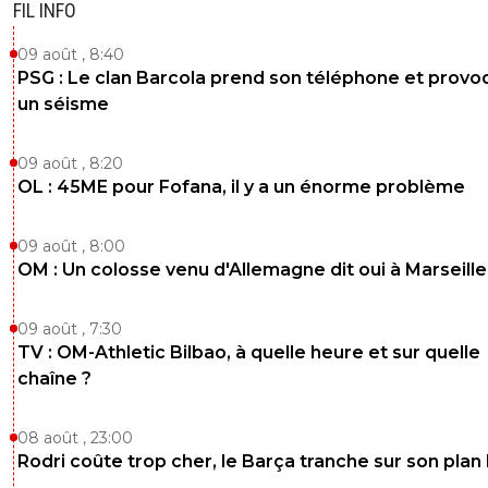
FIL INFO
09 août , 8:40
PSG : Le clan Barcola prend son téléphone et prov
un séisme
09 août , 8:20
OL : 45ME pour Fofana, il y a un énorme problème
09 août , 8:00
OM : Un colosse venu d'Allemagne dit oui à Marseille
09 août , 7:30
TV : OM-Athletic Bilbao, à quelle heure et sur quelle
chaîne ?
08 août , 23:00
Rodri coûte trop cher, le Barça tranche sur son plan