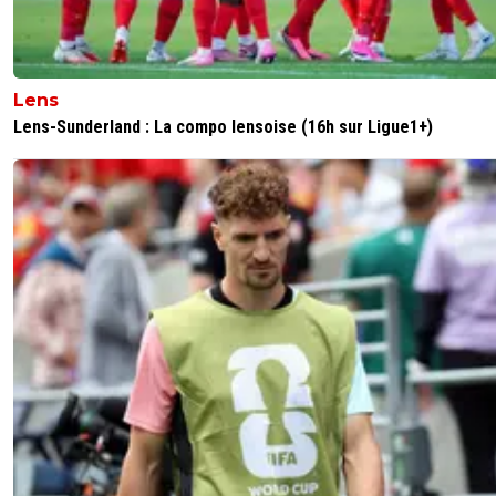
1
+
Répondre
Vince.M
17 juin 2026 à 18:48
+
226
Lens
Et du coup,quand est ce que l’OM pourra commencer s
Lens-Sunderland : La compo lensoise (16h sur Ligue1+)
Mercato ? C’est bon ils peuvent ou il faut encore attendr
conclusions de la DNCG?
0
+
Répondre
flaco75-reviens-l-o
17 juin 2026 à 19:01
+
787
Forcément qu’il faut attendre le passage devant l
dncg… 🤪🇵🇹🇧🇷🇫🇷🇺🇦
0
+
Répondre