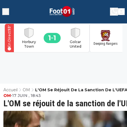
'
93
En Direct
1
1
1
Horbury
Golcar
Deeping Rangers
Town
United
Accueil
OM
L'OM Se Réjouit De La Sanction De L'UEF
OM
•
17 JUIN , 18:43
L'OM se réjouit de la sanction de l'