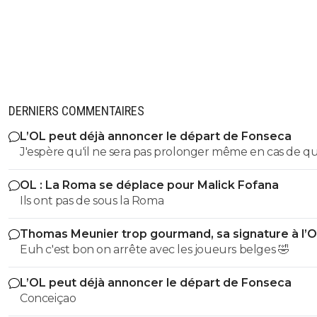
DERNIERS COMMENTAIRES
L’OL peut déjà annoncer le départ de Fonseca
J'espère qu'il ne sera pas prolonger même en cas de qualif
en C1 cet été.
OL : La Roma se déplace pour Malick Fofana
Ils ont pas de sous la Roma
Thomas Meunier trop gourmand, sa signature à l’
annulée
Euh c'est bon on arrête avec les joueurs belges 🤣
L’OL peut déjà annoncer le départ de Fonseca
Conceiçao