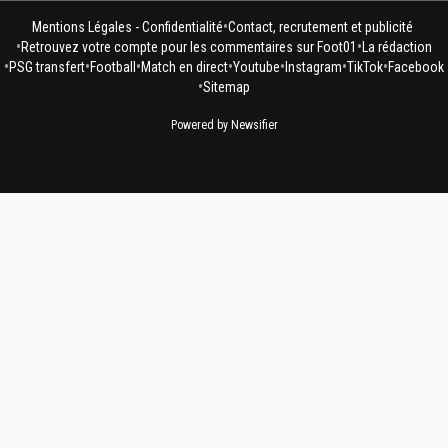
•
Mentions Légales - Confidentialité
Contact, recrutement et publicité
•
•
Retrouvez votre compte pour les commentaires sur Foot01
La rédaction
•
•
•
•
•
•
•
PSG transfert
Football
Match en direct
Youtube
Instagram
TikTok
Facebook
•
Sitemap
Powered by Newsifier