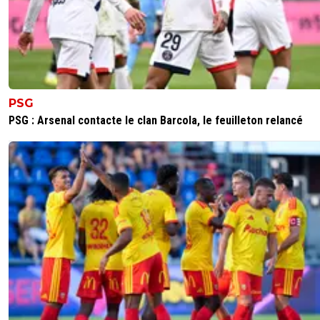
2
+
Répondre
joebar
17 juin 2026 à 18:51
+
202
aparament il faut qu'il vende pour 100 millions est ensuite
PSG
pourrons recruter a mon avis le mercato ne va pas être 
PSG : Arsenal contacte le clan Barcola, le feuilleton relancé
0
+
Répondre
flaco75-reviens-l-o
17 juin 2026 à 19:30
+
787
Le plus important c’est de trouver les bons , pas
forcément chers… 🤪🇵🇹🇧🇷🇫🇷🇺🇦
1
+
Répondre
Vince.M
17 juin 2026 à 19:51
+
226
Ça ne veut rien dire, entre les clubs qui sont relég
comme west ham et pas mal de joueurs libres le 3
( schlager, malang sarr, st maximin,celik, bissouma ...
a quelques bons coups à faire