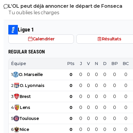
L’OL peut déjà annoncer le départ de Fonseca
Tu oublies les charges
Ligue 1
Calendrier
Résultats
REGULAR SEASON
Équipe
Pts
J
V
N
D
BP
BC
1
O
.
Marseille
0
0
0
0
0
0
0
2
O
.
Lyonnais
0
0
0
0
0
0
0
3
Brest
0
0
0
0
0
0
0
4
Lens
0
0
0
0
0
0
0
5
Toulouse
0
0
0
0
0
0
0
6
Nice
0
0
0
0
0
0
0