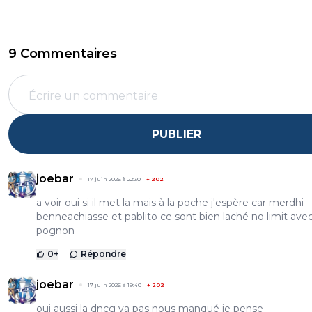
9 Commentaires
PUBLIER
joebar
17 juin 2026 à 22:30
+
202
a voir oui si il met la mais à la poche j'espère car merdhi
benneachiasse et pablito ce sont bien laché no limit ave
pognon
0
+
Répondre
joebar
17 juin 2026 à 19:40
+
202
oui aussi la dncg va pas nous manqué je pense