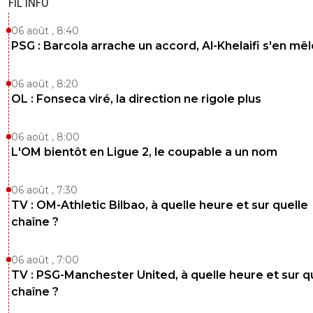
FIL INFO
après tant mieux pour vous ca vous a permis d
construire et d'être ce que vous êtes aujourd'hu
06 août , 8:40
mais sans ca jamais tu fais venir des thiago ma
PSG : Barcola arrache un accord, Al-Khelaifi s'en mêl
chouette des zlatan et des cavani a 65M , faut
pourvoir les payer déjà et ensuite la c'était pas
salaire a 600K par mois qui est deja énorme po
06 août , 8:20
clubs de ligue 1
OL : Fonseca viré, la direction ne rigole plus
1
+
Répondre
06 août , 8:00
pablorestobar
18 juin 2026 à 18:10
+
233
L'OM bientôt en Ligue 2, le coupable a un nom
on s'en fout fout fout
0
+
Répondre
06 août , 7:30
TV : OM-Athletic Bilbao, à quelle heure et sur quelle
on-l-a-jouer-chez-toi
18 juin 2026 à 18:14
+
530
chaîne ?
Ahh complètement ouais , ca ma fait chier au 
mais ca fait longtemps que je me suis fait a l'id
06 août , 7:00
breff tout ca pour dire qu'avec du pognon for
TV : PSG-Manchester United, à quelle heure et sur q
le projet est toujours plus intéressant et viable
chaîne ?
1
+
Répondre