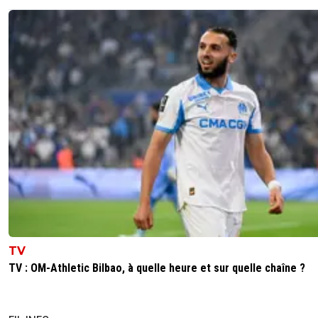
L'histoire du puits sans fond n'est pas fondée.
Que le club ait surpayé des transferts et des sal
de joueurs surcotés (paredes, gueye,...)engagé
joueurs finis (alves, buffon, raphinha,...) pas de p
reconnaître.
0
+
Répondre
dijaya
18 juin 2026 à 10:22
+
2139
oui ou qd qd pour Mbappé on fait un pret..... ou
Neymar achete sa clause. comment gruger le
instances.
0
+
Répondre
on-l-a-jouer-chez-toi
18 juin 2026 à 17:28
+
530
Bien entendu que le puits sans fond de 2012 v
TV
largement aidé a lancer la machine le FPF a et
instauré après que vous vous soyez lourdemen
TV : OM-Athletic Bilbao, à quelle heure et sur quelle chaîne ?
armé, dans quel monde un club de ligue 1 arriv
acheter des zlatan thiago silva et tant d'autre 
des salaire a 15M annuel net d'impôt...du jamais