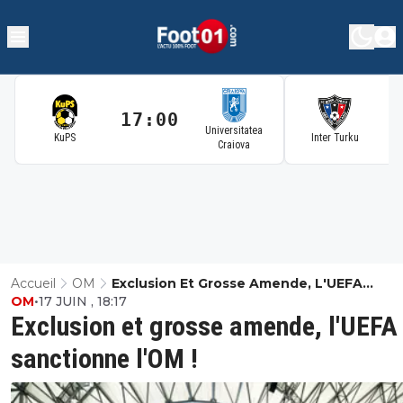
17:00
1
Universitatea
KuPS
Inter Turku
Craiova
Accueil
OM
Exclusion Et Grosse Amende, L'UEFA
OM
•
17 JUIN , 18:17
Sanctionne L'OM !
Exclusion et grosse amende, l'UEFA
sanctionne l'OM !