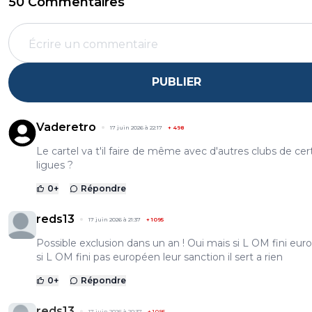
50 Commentaires
PUBLIER
Vaderetro
17 juin 2026 à 22:17
+
498
Le cartel va t'il faire de même avec d'autres clubs de cer
ligues ?
0
+
Répondre
reds13
17 juin 2026 à 21:37
+
1095
Possible exclusion dans un an ! Oui mais si L OM fini eur
si L OM fini pas européen leur sanction il sert a rien
0
+
Répondre
reds13
17 juin 2026 à 20:37
+
1095