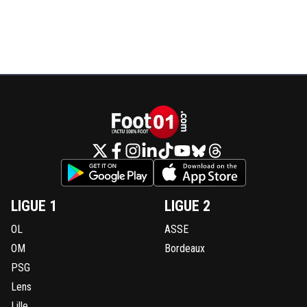
un minimum de dignité serieusement. tu fais pitie
0
+
Répondre
kenny-powers
17 juin 2026 à 18:20
+
472
Y'en a encore qui vont nous raconter que Mc Court va
remettre la main a la poche et que tout va rentrer dans l'
Longoria aura mis un sacré bordel.
3
+
Répondre
flaco75-reviens-l-o
17 juin 2026 à 18:27
+
782
Bah, 10M€ pour Macroûte c’est ’personnel’ et je cr
que cette fois-ci il va surveiller tout ça d’un peu pl
LIGUE 1
LIGUE 2
… 🤪🇵🇹🇧🇷🇫🇷🇺🇦
OL
ASSE
1
+
Répondre
OM
Bordeaux
pablorestobar
17 juin 2026 à 18:35
+
233
PSG
longoria a été choisi pour appliquer ce modele du
Lens
trading, par mac court, il change de strategie, de
Lille