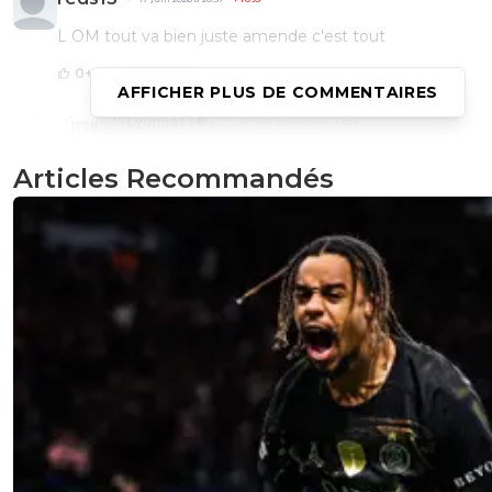
L OM tout va bien juste amende c'est tout
0
+
Répondre
AFFICHER PLUS DE COMMENTAIRES
「-𝙻𝚢𝚘𝚗𝚗𝚊𝚒𝚜®」
17 juin 2026 à 20:41
+
525
Attend la DNCG maintenant...
Articles Recommandés
Tu vas comprendre c'est quoi le serrage de ceintur
0
+
Répondre
reds13
17 juin 2026 à 21:25
+
1095
Y aura rien non plus
0
+
Répondre
pablorestobar
18 juin 2026 à 18:09
+
233
gnagnagnagna
merci de ton intervention le schtroumpf grog
0
+
Répondre