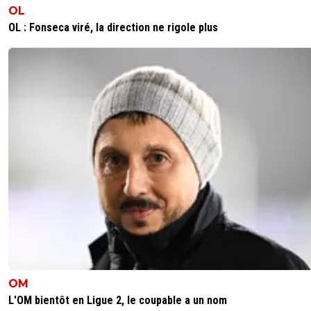
OL
Le principe des agios a la banque un peu... après c
OL : Fonseca viré, la direction ne rigole plus
que leufa en a strictement rien a foutre de la "san
financière d'un tel ou untel " cetait surtout pour
empêcher les puits sans fonds d'investir en masse
comme la fait PSG a ses début... si Lorient avait p
ibrahimovic il aurait ete la bas...tout ca pour dire q
largent tu achètes quasi tout pour ca que leufa a 
protéger ses historique qui flippaient de cette
concurrence déloyale..
0
+
Répondre
kenny-powers
18 juin 2026 à 00:09
+
472
En 2014, seul David Luiz est acheté. Serge Auri
arrive en prêt de Toulouse pour rester dans le c
Di Maria ne peut pas signer à cause du FPF; il
n'arrivera que la saison suivante.
Le PSG a allumé sur des mercatos ciblés sous l
surveillance du FPF. Beaucoup de cadres sont 
OM
longtemps : cavani, marquinhos, silva, verratti,
L'OM bientôt en Ligue 2, le coupable a un nom
matuidi, Di Maria etc...