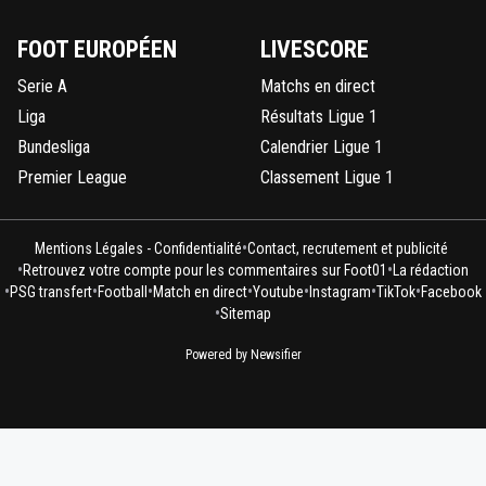
FOOT EUROPÉEN
LIVESCORE
Serie A
Matchs en direct
Liga
Résultats Ligue 1
Bundesliga
Calendrier Ligue 1
Premier League
Classement Ligue 1
•
Mentions Légales - Confidentialité
Contact, recrutement et publicité
•
•
Retrouvez votre compte pour les commentaires sur Foot01
La rédaction
•
•
•
•
•
•
•
PSG transfert
Football
Match en direct
Youtube
Instagram
TikTok
Facebook
•
Sitemap
Powered by Newsifier