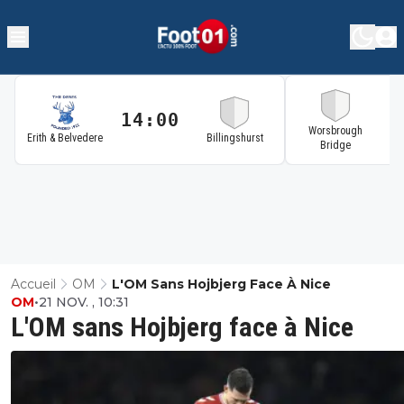
14:00
1
Worsbrough
Erith & Belvedere
Billingshurst
Bridge
Accueil
OM
L'OM Sans Hojbjerg Face À Nice
OM
•
21 NOV. , 10:31
L'OM sans Hojbjerg face à Nice