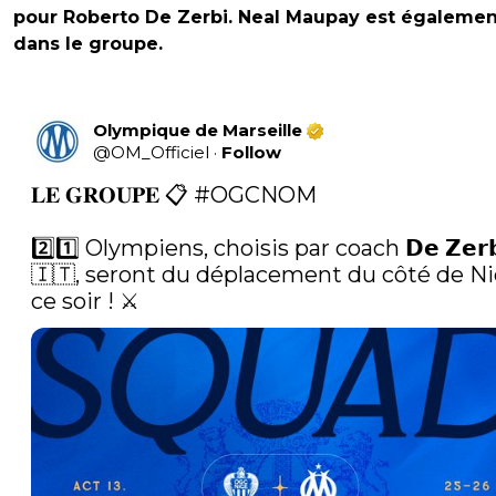
pour Roberto De Zerbi. Neal Maupay est égalemen
dans le groupe.
Olympique de Marseille
@
OM_Officiel
·
Follow
𝐋𝐄 𝐆𝐑𝐎𝐔𝐏𝐄 📋 
#OGCNOM
2️⃣1️⃣ Olympiens, choisis par coach 𝗗𝗲 𝗭𝗲𝗿𝗯
🇮🇹, seront du déplacement du côté de Ni
ce soir ! ⚔️ 