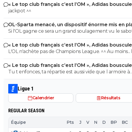
« Le top club français c’est l’OM », Adidas bouscule
PSG
jackpot ^^
OL-Sparta menacé, un dispositif énorme mis en pl
Si l'OL gagne ce sera un grand soulagement vu le sab
incroyable du farfelu sans froc Fonseca au match allé. S
« Le top club français c’est l’OM », Adidas bouscule
perd ce sera aussi une grande victoire et une énorme
PSG
L'OL n'achète pas de Champions League. ^^ Au moins... l'OM a
délivrance avec un possible licenciement de ce clown.
un point commun avec le PSG. Mdr Adidas ne se trompe pas
« Le top club français c’est l’OM », Adidas bouscule
avec l'OL qui est une valeur sûre... contrairement à l'OM
PSG
Tu t enfonces, ta répartie est aussi vide que l armoire à
trophées de ton club depuis 15 piges, t es juste une gr
gueule arrogante se pensant plus intelligent que les a
Ligue 1
alors que t es juste un pauvre clown empafé mdr
Calendrier
Résultats
REGULAR SEASON
Équipe
Pts
J
V
N
D
BP
BC