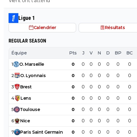
Vient ont t'attend
Ligue 1
Calendrier
Résultats
REGULAR SEASON
Équipe
Pts
J
V
N
D
BP
BC
1
O
.
Marseille
0
0
0
0
0
0
0
2
O
.
Lyonnais
0
0
0
0
0
0
0
3
Brest
0
0
0
0
0
0
0
4
Lens
0
0
0
0
0
0
0
5
Toulouse
0
0
0
0
0
0
0
6
Nice
0
0
0
0
0
0
0
7
Paris
Saint
Germain
0
0
0
0
0
0
0