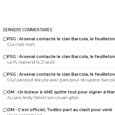
DERNIERS COMMENTAIRES
PSG : Arsenal contacte le clan Barcola, le feuilleton
relancé
Oui c'est mort
PSG : Arsenal contacte le clan Barcola, le feuilleton
relancé
La PL reprend le 21 août.
PSG : Arsenal contacte le clan Barcola, le feuilleton
relancé
Oui Liverpool discute avec paris pour récupérer barcola
année prochaine, sont prix sera divisé par 2
OM : Un buteur à 4ME quitte tout pour signer à Mar
Au pire Andy Delort son cousin gitan
OM : C’est officiel, Todibo part au clash pour venir