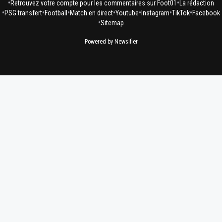
•
•
Retrouvez votre compte pour les commentaires sur Foot01
La rédaction
•
•
•
•
•
•
•
PSG transfert
Football
Match en direct
Youtube
Instagram
TikTok
Facebook
•
Sitemap
Powered by Newsifier