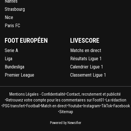
Nantes
Strasbourg
Nice
Paris FC
FOOT EUROPÉEN
LIVESCORE
Serie A
Matchs en direct
Liga
Résultats Ligue 1
Bundesliga
Calendrier Ligue 1
Premier League
Classement Ligue 1
•
Mentions Légales - Confidentialité
Contact, recrutement et publicité
•
•
Retrouvez votre compte pour les commentaires sur Foot01
La rédaction
•
•
•
•
•
•
•
PSG transfert
Football
Match en direct
Youtube
Instagram
TikTok
Facebook
•
Sitemap
Powered by Newsifier