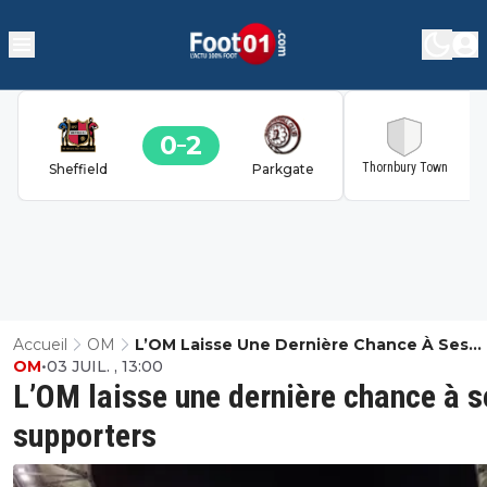
0
2
2
Thornbury Town
Sheffield
Parkgate
Accueil
OM
L’OM Laisse Une Dernière Chance À Ses
OM
•
03 JUIL. , 13:00
Supporters
L’OM laisse une dernière chance à s
supporters