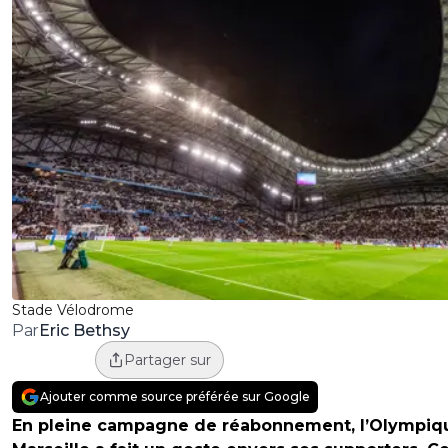
Stade Vélodrome
Eric Bethsy
Par
Partager sur
Ajouter comme source préférée sur Google
En pleine campagne de réabonnement, l’Olympiq