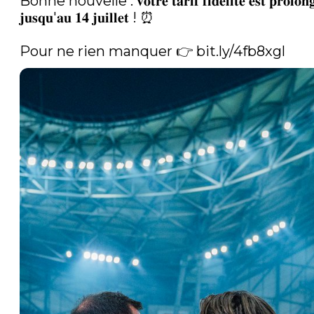
Bonne nouvelle : 𝐯𝐨𝐭𝐫𝐞 𝐭𝐚𝐫𝐢𝐟 𝐟𝐢𝐝𝐞́𝐥𝐢𝐭𝐞́ 𝐞𝐬𝐭 𝐩𝐫𝐨𝐥𝐨𝐧𝐠
𝐣𝐮𝐬𝐪𝐮'𝐚𝐮 𝟏𝟒 𝐣𝐮𝐢𝐥𝐥𝐞𝐭 ! ⏰

Pour ne rien manquer 👉 
bit.ly/4fb8xgl