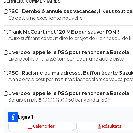
DERNIERS COMMENTAIRES
PSG : Dembélé annule ses vacances, il veut tout c
Ca c'est une excellente nouvelle.
Frank McCourt met 120 ME pour sauver l’OM !
Auto suffisant ca veut dire le projet de Rennes ou de lil
savoir vendre tes meilleur éléments chaques année p
Liverpool appelle le PSG pour renoncer à Barcola
pouvoir justement t'auto suffire .. perso non merci je p
Liverpool ils ont laissé tomber, pour une autre piste
etre ambitieux garder les meilleurs éléments et envoye
caillasse quitte a se tromper de temps en temps ca arrive
PSG : Racisme ou maladresse, Buffon écarte Suzuk
mais mac court na pas les épaules pour L'OM il aurait d
Ahh donc si cest pas nazi mais fachos alors ca va....ca passe
racheter nantes ou nice ou bordeaux pas L'OM ..
Liverpool appelle le PSG pour renoncer à Barcola
Sergio en pls !!!! 😄😄😄😄😄 50 bar vendu 150 !!!!
Ligue 1
Calendrier
Résultats