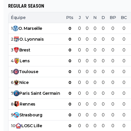
REGULAR SEASON
Équipe
Pts
J
V
N
D
BP
BC
1
O
.
Marseille
0
0
0
0
0
0
0
2
O
.
Lyonnais
0
0
0
0
0
0
0
3
Brest
0
0
0
0
0
0
0
4
Lens
0
0
0
0
0
0
0
5
Toulouse
0
0
0
0
0
0
0
6
Nice
0
0
0
0
0
0
0
7
Paris
Saint
Germain
0
0
0
0
0
0
0
8
Rennes
0
0
0
0
0
0
0
9
Strasbourg
0
0
0
0
0
0
0
10
LOSC
Lille
0
0
0
0
0
0
0