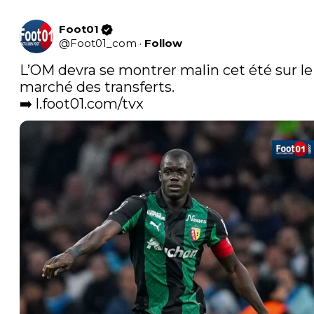
Foot01
@
Foot01_com
·
Follow
L’OM devra se montrer malin cet été sur le 
marché des transferts.

➡️ 
l.foot01.com/tvx