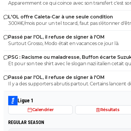
Apparemment ce qui coince avec son transfert c'est so
salaire. S'il veut vraiment partir, il sait quoi faire.
L'OL offre Caleta-Car à une seule condition
300K€/mois pour un tel tocard, faut pas s'étonner d'êt
dans la merde.
Passé par l'OL, il refuse de signer à l'OM
Surtout Grosso, Modo était en vacances ce jour là.
PSG : Racisme ou maladresse, Buffon écarte Suzuk
Et pour son tee shirt avec le slogan nazi italien cetait qu
Je parle pas du maillot 88 la espece de trouduc les imb
Passé par l'OL, il refuse de signer à l'OM
comme toi faut les insulter a chaque phrase.. donc sa sor
Il y a des supporters abrutis partout. Certains lancent d
elle etait pas douteuse tu l'analyse comment ?? J'atten
pierres sur un bus, d'autres font bruler un bus à un pé
fine expertise de grand guignol
d'autres font des saluts nazis et des cris de singes, d'aut
Ligue 1
encore attaques des familles car ils ont le maillot du cl
Calendrier
Résultats
qu'ils reçoivent, d'autres prennent d'assaut un huber q
dépose des supporters adverse, d'autres saccagent leur
REGULAR SEASON
après une victoire en coupe d'europe, d'autres envahis