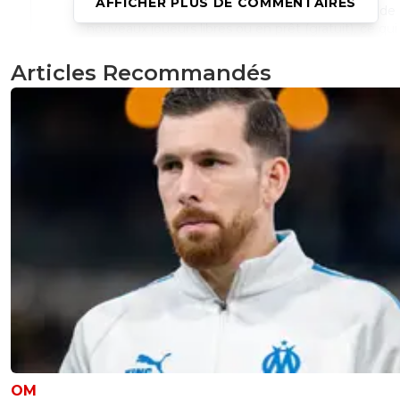
AFFICHER PLUS DE COMMENTAIRES
comment veux-tu que l'OM puisse enregistrer de
nouveaux joueurs libres ou en prêt (gratuit), ce qui
dire nouveaux salaires sans avoir dégraissé son effe
c.à.d. sans diminuer la masse salariale ?
Articles Recommandés
0
+
Répondre
reds13
22 juin 2026 à 22:49
+
1098
Si tu vend les gros salaires ca te laisse de la pl
faire venir des petits salaires
2
+
Répondre
reds13
22 juin 2026 à 22:56
+
1098
L année dernière Lyon a été maintenu en L1 mai
avaient un encadrement salariale et ils ont qua
même recruté des joueurs a petit salaire
1
+
Répondre
leogets
23 juin 2026 à 8:17
+
1585
OM
lyon a diviser sa masse salariale par 2 choses qu