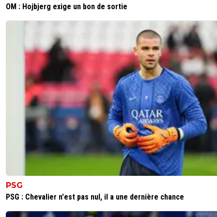
OM : Hojbjerg exige un bon de sortie
trés compliqué pour marseille et signé un joueu
c'est lui donner une prime a la signature si joue
connu!
lyon avait vendu cherki avant la dncg marseille
vendu qui la ? personne
0
+
Répondre
dijaya
23 juin 2026 à 8:23
+
2159
ce n est pas la vente de Cherki qui a sauvé le club
0
+
Répondre
reds13
23 juin 2026 à 9:39
+
1098
C'est pas la vente de cherki qui a sauvé Lyon,
0
+
Répondre
「-𝙻𝚢𝚘𝚗𝚗𝚊𝚒𝚜®」
PSG
22 juin 2026 à 21:43
+
526
PSG : Chevalier n'est pas nul, il a une dernière chance
J'espère que vous échapperez à la rétrogradation en D2.
Laissez-nous d'abord le plaisir de voir votre club de merd