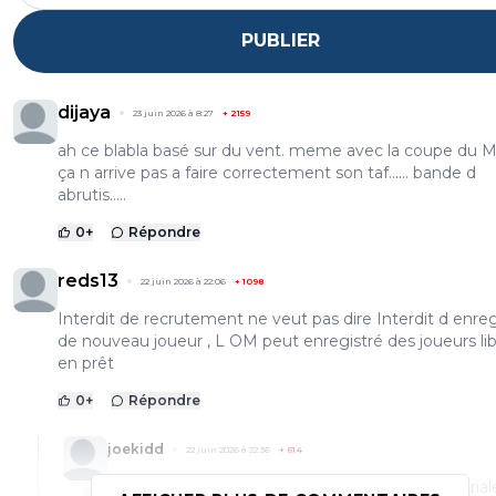
PUBLIER
dijaya
23 juin 2026 à 8:27
+
2159
ah ce blabla basé sur du vent. meme avec la coupe du 
ça n arrive pas a faire correctement son taf...... bande d
abrutis.....
0
+
Répondre
reds13
22 juin 2026 à 22:06
+
1098
Interdit de recrutement ne veut pas dire Interdit d enreg
de nouveau joueur , L OM peut enregistré des joueurs li
en prêt
0
+
Répondre
joekidd
22 juin 2026 à 22:36
+
614
Reds : S'il y a un encadrement de la masse salarial