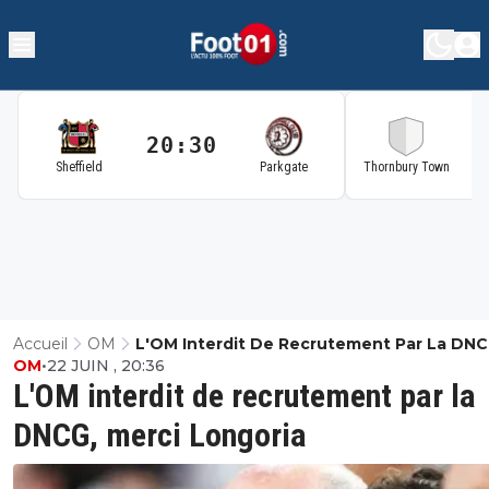
20:30
2
Sheffield
Parkgate
Thornbury Town
Accueil
OM
L'OM Interdit De Recrutement Par La DNC
OM
•
22 JUIN , 20:36
Merci Longoria
L'OM interdit de recrutement par la
DNCG, merci Longoria