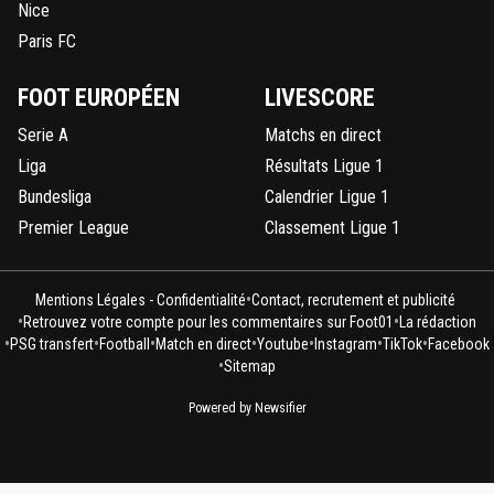
Nice
Paris FC
FOOT EUROPÉEN
LIVESCORE
Serie A
Matchs en direct
Liga
Résultats Ligue 1
Bundesliga
Calendrier Ligue 1
Premier League
Classement Ligue 1
•
Mentions Légales - Confidentialité
Contact, recrutement et publicité
•
•
Retrouvez votre compte pour les commentaires sur Foot01
La rédaction
•
•
•
•
•
•
•
PSG transfert
Football
Match en direct
Youtube
Instagram
TikTok
Facebook
•
Sitemap
Powered by Newsifier