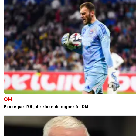
faire piétiner et humilier sur tous les terrains du pays, av
le voir descendre en D2.
0
+
Répondre
Sly.C
22 juin 2026 à 21:59
+
3
Si on perd ces qu’on perd contre des nul si interdic
de recrutement c’est de la triche lyon avez un defi
plus de 500 million.
0
+
Répondre
「-𝙻𝚢𝚘𝚗𝚗𝚊𝚒𝚜®」
22 juin 2026 à 21:37
+
526
J'avais dis 8-10 ème. On se dirige sûrement dans la lutte
OM
le maintien.
Passé par l'OL, il refuse de signer à l'OM
Club à l'agonie
1
+
Répondre
dijaya
23 juin 2026 à 8:24
+
2159