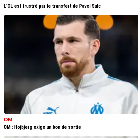
afin de vendre le club ... a qui je sais pas , mais ca m'éton
L’OL est frustré par le transfert de Pavel Sulc
pas que d'ici la fin du mois mac court annonce la vente 
0
+
Répondre
kenny-powers
13 mai 2026 à 20:36
+
472
Médina a donc donné satisfaction.
😶
0
+
Répondre
daniel-zerak
13 mai 2026 à 20:17
+
390
Pire que l'OL... Aucune crédibilité
5
+
Répondre
olivier-atton
13 mai 2026 à 20:11
+
2442
OM
Sardines grillées sur le vieux port 🤣😂🤣
OM : Hojbjerg exige un bon de sortie
2
+
Répondre