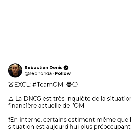
Sébastien Denis
@
sebnonda
·
Follow
🚨EXCL: 
#TeamOM
  🔵⚪️

⚠️ La DNCG est très inquiète de la situation
financière actuelle de l’OM

❗️En interne, certains estiment même que l
situation est aujourd’hui plus préoccupant