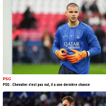
raymond-point
14 mai 2026 à 18:25
+
1414
🤡​
😂🫵🤣😂🤣
0
+
Répondre
olivier-atton
14 mai 2026 à 22:09
+
2442
Tu n'as pas besoin de signer tes posts, on sait 
es un 🤡 mon pauvre 🤣😂🤣
0
+
Répondre
raymond-point
14 mai 2026 à 22:38
+
1414
😂🫵🤣😂🤣 La signature c'est à la fin pas au déb
🫵🤣😂🤣 Ta répartie est comme tes arguments
PSG
niveau primaire. 🤡 Mais ça on le savait.
PSG : Chevalier n'est pas nul, il a une dernière chance
0
+
Répondre
olivier-atton
14 mai 2026 à 23:24
+
2442