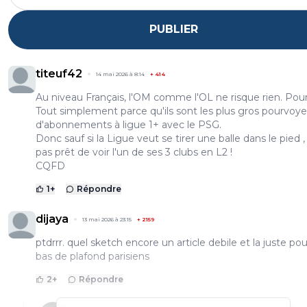
PUBLIER
titeuf42
14 mai 2026 à 8:14
+
414
Au niveau Français, l'OM comme l'OL ne risque rien. Pou
Tout simplement parce qu'ils sont les plus gros pourvoye
d'abonnements à ligue 1+ avec le PSG.
Donc sauf si la Ligue veut se tirer une balle dans le pied ,
pas prêt de voir l'un de ses 3 clubs en L2 !
CQFD
1
+
Répondre
dijaya
13 mai 2026 à 23:15
+
2159
ptdrrr. quel sketch encore un article debile et la juste pou
bas de plafond parisiens
2
+
Répondre