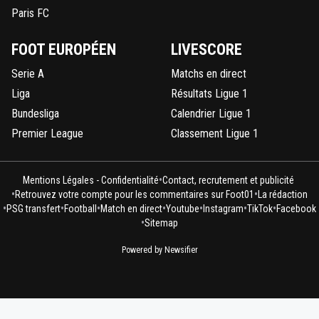
Paris FC
FOOT EUROPÉEN
LIVESCORE
Serie A
Matchs en direct
Liga
Résultats Ligue 1
Bundesliga
Calendrier Ligue 1
Premier League
Classement Ligue 1
•
Mentions Légales - Confidentialité
Contact, recrutement et publicité
•
•
Retrouvez votre compte pour les commentaires sur Foot01
La rédaction
•
•
•
•
•
•
•
PSG transfert
Football
Match en direct
Youtube
Instagram
TikTok
Facebook
•
Sitemap
Powered by Newsifier