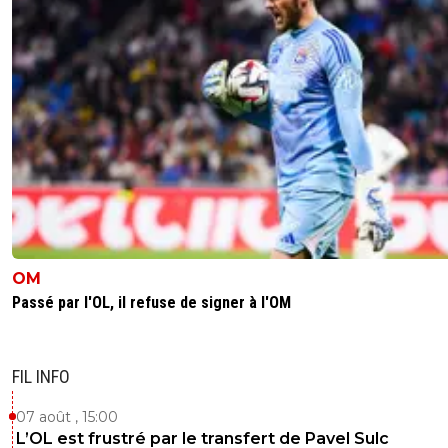
Raymond la science 😂🤣😂
Malheureusement pour toi notre dernier écha
montré que c'est toi qui n'a ni reparti ni argume
j'attends toujours un embryon de contre
argumentation sur l'OM et les ambitions vs la ré
de l'historique... Donc tu peux faire le mariol ma
faits ont la dent dure
0
+
Répondre
raymond-point
14 mai 2026 à 23:46
+
1414
olivier-acon l'inculte😂🫵🤣😂
OM
Tu n'as toujours pas compris que je n'argumen
Passé par l'OL, il refuse de signer à l'OM
avec les trolls qui ne savent pas répondre sans
essayer (mais sans y parvenir) à dénigrer, et qui
ponctuent avec des emojis? Quand tu seras gr
que tu auras mûri peut-être que ça sera possibl
FIL INFO
en attendant je te réponds dans ta langue le 🤡
Avec les petites images que tu aimes tant 🫵🤣
07 août , 15:00
L’OL est frustré par le transfert de Pavel Sulc
0
+
Répondre