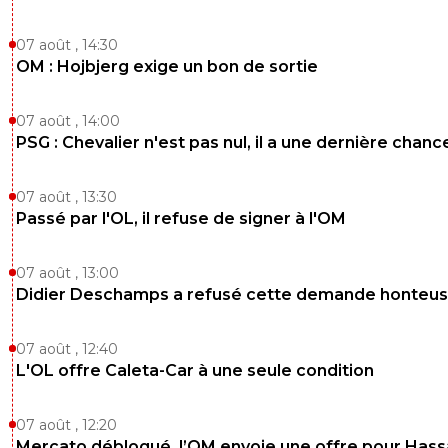
olivier-atton
15 mai 2026 à 9:13
+
2442
07 août , 14:30
Tu ne réponds surtout pas car tu es bien incap
OM : Hojbjerg exige un bon de sortie
trouver des contre arguments, c'est ce qui arri
quand on se prend pour un grand sachant et q
07 août , 14:00
fait moucher mon pauvre chou... 😂🤣🤣
PSG : Chevalier n'est pas nul, il a une dernière chanc
0
+
Répondre
raymond-point
15 mai 2026 à 9:29
+
1414
07 août , 13:30
Passé par l'OL, il refuse de signer à l'OM
Redescends sur terre. Même ton nez tu n'arriv
à le moucher😂🫵🤣😂
07 août , 13:00
0
+
Répondre
Didier Deschamps a refusé cette demande honteu
olivier-atton
15 mai 2026 à 9:37
+
2442
07 août , 12:40
Pas besoin de redescendre de bien haut avec t
la hauteur de tes propos, te moucher reviens à
L'OL offre Caleta-Car à une seule condition
en raze moquette 😂🤣😂
0
+
Répondre
07 août , 12:20
Mercato débloqué, l’OM envoie une offre pour Has