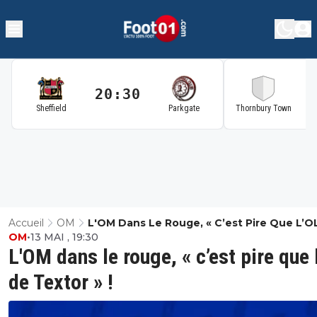
20:30
2
Sheffield
Parkgate
Thornbury Town
Accueil
OM
L'OM Dans Le Rouge, « C’est Pire Que L’O
OM
•
13 MAI , 19:30
Textor » !
L'OM dans le rouge, « c’est pire que 
de Textor » !