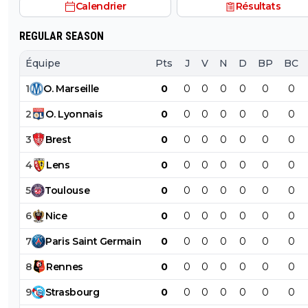
Calendrier
Résultats
REGULAR SEASON
Équipe
Pts
J
V
N
D
BP
BC
1
O
.
Marseille
0
0
0
0
0
0
0
2
O
.
Lyonnais
0
0
0
0
0
0
0
3
Brest
0
0
0
0
0
0
0
4
Lens
0
0
0
0
0
0
0
5
Toulouse
0
0
0
0
0
0
0
6
Nice
0
0
0
0
0
0
0
7
Paris
Saint
Germain
0
0
0
0
0
0
0
8
Rennes
0
0
0
0
0
0
0
9
Strasbourg
0
0
0
0
0
0
0