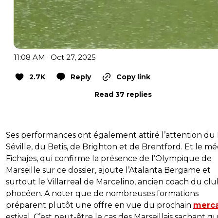
11:08 AM · Oct 27, 2025
2.7K
Reply
Copy link
Read 37 replies
Ses performances ont également attiré l’attention du
Séville, du Betis, de Brighton et de Brentford. Et le mé
Fichajes, qui confirme la présence de l’Olympique de
Marseille sur ce dossier, ajoute l’Atalanta Bergame et
surtout le Villarreal de Marcelino, ancien coach du cl
phocéen. A noter que de nombreuses formations
préparent plutôt une offre en vue du prochain
merc
estival. C’est peut-être le cas des Marseillais sachant qu