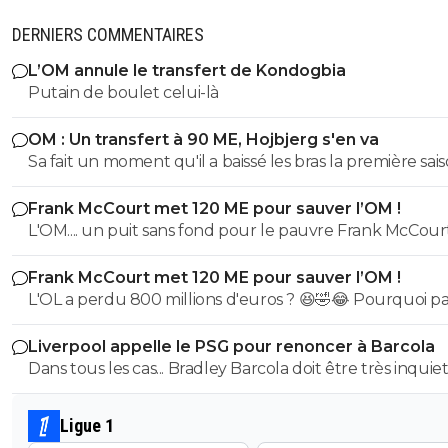
DERNIERS COMMENTAIRES
L’OM annule le transfert de Kondogbia
Putain de boulet celui-là
OM : Un transfert à 90 ME, Hojbjerg s'en va
Sa fait un moment qu'il a baissé les bras la première saiso
etait top mais depuis quelques match etait en dessus. 
Frank McCourt met 120 ME pour sauver l’OM !
et bon vent a lui pour le reste de sa carrière ...
L'OM.... un puit sans fond pour le pauvre Frank McCourt
Frank McCourt met 120 ME pour sauver l’OM !
L'OL a perdu 800 millions d'euros ? 😆🤣😂 Pourquoi pas un
milliard tant que tu y es ! ^^
Liverpool appelle le PSG pour renoncer à Barcola
Dans tous les cas... Bradley Barcola doit être très inquiet. C
qui est vraiment compréhensible lorsque l'on sait co
le PSG a traiter Kylian Mbappé lorsqu'il avait voulu quit
Ligue 1
PSG.