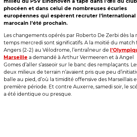
milieu du PSV Eindhoven a tapé dans l’œil du club
phocéen et dans celui de nombreuses écuries
européennes qui espèrent recruter l’international
marocain l’été prochain.
Les changements opérés par Roberto De Zerbi dès la 
temps mercredi sont significatifs. A la moitié du match 
Angers (2-2) au Vélodrome, l’entraîneur de
l’Olympiq
Marseille
a demandé à Arthur Vermeeren et à Angel
Gomes d’aller s’asseoir sur le banc des remplaçants. Le
deux milieux de terrain n’avaient pris que peu d’initiati
balle au pied, d’où la timidité offensive des Marseillais 
première période. Et contre Auxerre, samedi soir, le sc
a été identique ou presque.