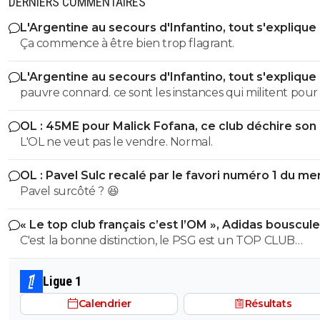
DERNIERS COMMENTAIRES
L'Argentine au secours d'Infantino, tout s'explique
Ça commence à être bien trop flagrant.
L'Argentine au secours d'Infantino, tout s'explique
pauvre connard. ce sont les instances qui militent pour lui.
alors evite de m insulter pauvre merde
OL : 45ME pour Malick Fofana, ce club déchire son 
https://www.foot01.com/foot-mondial/leurope-pousse-a
L'OL ne veut pas le vendre. Normal.
khelaifi-pour-virer-infantino-de-la-fifa. sinon pour ta fixette
Octobre 2017 : accusation de corruption privée pour dr
OL : Pavel Sulc recalé par le favori numéro 1 du me
TV des Coupes du monde 2026 et 2030 de football Mars
Pavel surcôté ? 😆
2019 : accusation de corruption pour les candidatures 
Doha en 2017 et 2019 pour organiser les Championnat
« Le top club français c’est l’OM », Adidas bouscule
monde d'athlétisme Février 2020 : accusation de
PSG
C'est la bonne distinction, le PSG est un TOP CLUB
corruption de Jérôme Valcke (ex-secrétaire général de 
MONDIAL, l'OM est un top Club Français!
FIFA) Octobre 2022 : accusation d'usine à trolls sur les
Ligue 1
réseaux sociaux pour défendre ses intérêts Février 2023 :
accusation d'enlèvement, séquestration et torture Fevrier
Calendrier
Résultats
2025 Nasser al-Khelaïfi a été mis en examen pour compl