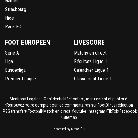
Nantes
Strasbourg
Nice
Paris FC
FOOT EUROPÉEN
LIVESCORE
Serie A
Matchs en direct
Liga
Résultats Ligue 1
Bundesliga
Calendrier Ligue 1
Premier League
Classement Ligue 1
•
Mentions Légales - Confidentialité
Contact, recrutement et publicité
•
•
Retrouvez votre compte pour les commentaires sur Foot01
La rédaction
•
•
•
•
•
•
•
PSG transfert
Football
Match en direct
Youtube
Instagram
TikTok
Facebook
•
Sitemap
Powered by Newsifier