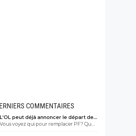
ERNIERS COMMENTAIRES
L’OL peut déjà annoncer le départ de
Fonseca
Vous voyez qui pour remplacer PF? Que
ce soit pour cette saison ou ou la saison