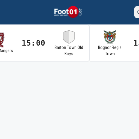
15:00
1
Barton Town Old
Bognor Regis
Rangers
Boys
Town