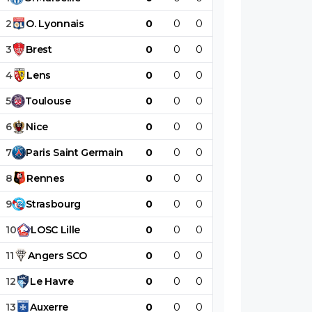
2
O
.
Lyonnais
0
0
0
0
0
0
3
Brest
0
0
0
0
0
0
4
Lens
0
0
0
0
0
0
5
Toulouse
0
0
0
0
0
0
6
Nice
0
0
0
0
0
0
7
Paris
Saint
Germain
0
0
0
0
0
0
8
Rennes
0
0
0
0
0
0
9
Strasbourg
0
0
0
0
0
0
10
LOSC
Lille
0
0
0
0
0
0
11
Angers
SCO
0
0
0
0
0
0
12
Le
Havre
0
0
0
0
0
0
13
Auxerre
0
0
0
0
0
0