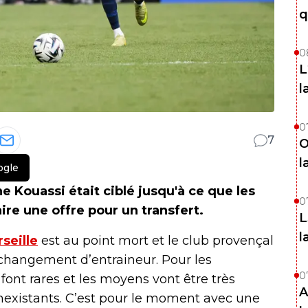
q
0
L
l
0
7
O
l
ogle
ne Kouassi était ciblé jusqu'à ce que les
0
ire une offre pour un transfert.
L
l
seille
est au point mort et le club provençal
changement d’entraineur. Pour les
0
font rares et les moyens vont être très
A
 inexistants. C’est pour le moment avec une