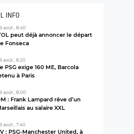
IL INFO
8 août , 8:40
’OL peut déjà annoncer le départ
e Fonseca
8 août , 8:20
e PSG exige 160 ME, Barcola
etenu à Paris
8 août , 8:00
M : Frank Lampard rêve d’un
arseillais au salaire XXL
8 août , 7:40
V : PSG-Manchester United, à