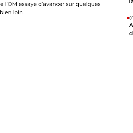
l
e l’OM essaye d’avancer sur quelques
bien loin.
0
A
d