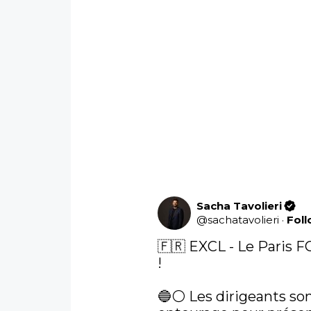
Sacha Tavolieri
@
sachatavolieri
·
Fol
🇫🇷 EXCL - Le Paris F
! 

🔵⚪️ Les dirigeants so