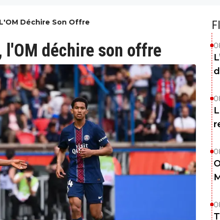
 L'OM Déchire Son Offre
F
, l'OM déchire son offre
0
L
d
0
L
r
0
O
M
0
T