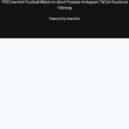
•
•
•
•
•
•
•
PSG transfert
Football
Match en direct
Youtube
Instagram
TikTok
Facebook
•
Sitemap
Powered by Newsifier