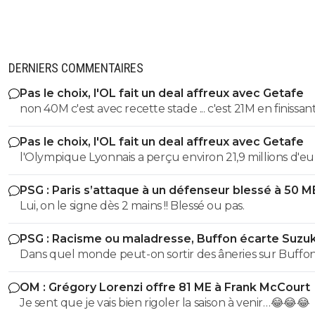
DERNIERS COMMENTAIRES
Pas le choix, l'OL fait un deal affreux avec Getafe
non 40M c'est avec recette stade ... c'est 21M en finissant
et en sortant en 8eme alors que marseile c'est 53M jus
Pas le choix, l'OL fait un deal affreux avec Getafe
recette uefa
l'Olympique Lyonnais a perçu environ 21,9 millions d'eu
droits TV et de primes versés directement par l'UEFA e
PSG : Paris s’attaque à un défenseur blessé à 50 M
finissant 1er des poules et en sortant en 8eme. contre 
Lui, on le signe dès 2 mains !! Blessé ou pas.
pour marseille en ldc en etant sortie direct Le montant des
40M de 2025/2026 c'est avec la billetterie et recette st
PSG : Racisme ou maladresse, Buffon écarte Suzuk
Dans quel monde peut-on sortir des âneries sur Buffon
dire qu'il est raciste? Buffon connait très bien Suzuki ce
OM : Grégory Lorenzi offre 81 ME à Frank McCourt
dernier évoluant Parme, l'un de sclubs cher à Buffon
Je sent que je vais bien rigoler la saison à venir…😂😂😂
(puisqu'il y a débuté). Vous ne vous dites juste pas qu'il 