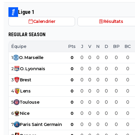
des choses (comme le style de vie ou l'hygiène ou tout
chose qui fait d'un jouer un vrai professionnel). Non vo
Ligue 1
partez direct sur des considérations racistes... Ah la la...
Calendrier
Résultats
REGULAR SEASON
Équipe
Pts
J
V
N
D
BP
BC
1
O
.
Marseille
0
0
0
0
0
0
0
2
O
.
Lyonnais
0
0
0
0
0
0
0
3
Brest
0
0
0
0
0
0
0
4
Lens
0
0
0
0
0
0
0
5
Toulouse
0
0
0
0
0
0
0
6
Nice
0
0
0
0
0
0
0
7
Paris
Saint
Germain
0
0
0
0
0
0
0