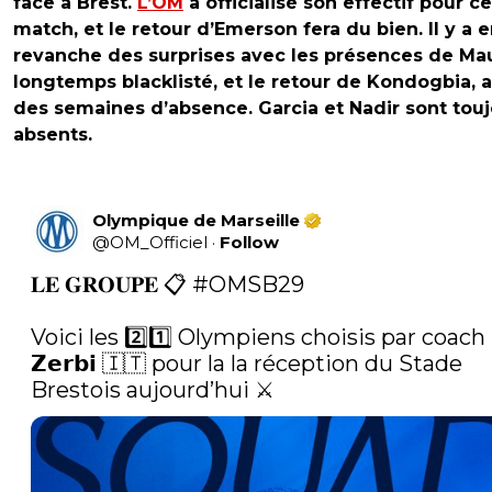
face à Brest.
L’OM
a officialisé son effectif pour ce
match, et le retour d’Emerson fera du bien. Il y a 
revanche des surprises avec les présences de Ma
longtemps blacklisté, et le retour de Kondogbia, 
des semaines d’absence. Garcia et Nadir sont tou
absents.
Olympique de Marseille
@
OM_Officiel
·
Follow
𝐋𝐄 𝐆𝐑𝐎𝐔𝐏𝐄 📋 
#OMSB29
Voici les 2️⃣1️⃣ Olympiens choisis par coach 
𝗭𝗲𝗿𝗯𝗶 🇮🇹 pour la la réception du Stade 
Brestois aujourd’hui ⚔️ 