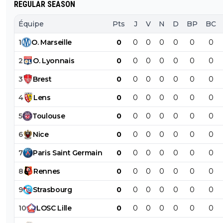
REGULAR SEASON
Équipe
Pts
J
V
N
D
BP
BC
1
O
.
Marseille
0
0
0
0
0
0
0
2
O
.
Lyonnais
0
0
0
0
0
0
0
3
Brest
0
0
0
0
0
0
0
4
Lens
0
0
0
0
0
0
0
5
Toulouse
0
0
0
0
0
0
0
6
Nice
0
0
0
0
0
0
0
7
Paris
Saint
Germain
0
0
0
0
0
0
0
8
Rennes
0
0
0
0
0
0
0
9
Strasbourg
0
0
0
0
0
0
0
10
LOSC
Lille
0
0
0
0
0
0
0