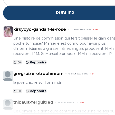
PUBLIER
kirkyoyo-gandalf-le-rose
01 août 2025 à 21:38
+
418
Une histoire de commission qui ferait baisser le gain dans
poche turinoise? Marseille est connu pour avoir plus
d’intermédiaires à graisser. Si les anglais proposent 14M il
recevront 14M. Si Marseille propose 14M ils recevront 12
0
+
Répondre
gregroizerotropheeom
01 août 2025 à 10:16
+
0
la juve crache sur l om mdr
0
+
Répondre
thibault-ferguitred
01 août 2025 à 10:07
+
0
Ce Comolli a la dent dure contre nous pour ne ne sais qu