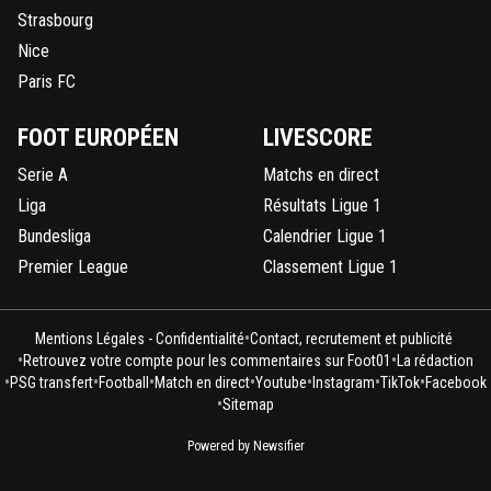
Strasbourg
Nice
Paris FC
FOOT EUROPÉEN
LIVESCORE
Serie A
Matchs en direct
Liga
Résultats Ligue 1
Bundesliga
Calendrier Ligue 1
Premier League
Classement Ligue 1
•
Mentions Légales - Confidentialité
Contact, recrutement et publicité
•
•
Retrouvez votre compte pour les commentaires sur Foot01
La rédaction
•
•
•
•
•
•
•
PSG transfert
Football
Match en direct
Youtube
Instagram
TikTok
Facebook
•
Sitemap
Powered by Newsifier