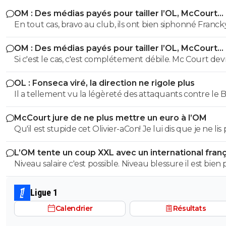
OM : Des médias payés pour tailler l’OL, McCourt
accusé
En tout cas, bravo au club, ils ont bien siphonné Franck
pour 0 trophée. Il a dépensé 2 à 4 fois plus que Louis-
OM : Des médias payés pour tailler l’OL, McCourt
Dreyfus qui avait remporté 4 titres ce qui était déjà peu.
accusé
Si c'est le cas, c'est complétement débile. Mc Court devr
savoir s'entourer. Du mal à comprendre comment un
OL : Fonseca viré, la direction ne rigole plus
homme d'affaire à la tête d'une fortune estimé à 1,38 mi
Il a tellement vu la légèreté des attaquants contre le Bé
selon Forbes se fasse balader comme ça.
qu'il a décidé d'en avoir qu'un et de se passer de jouer 
McCourt jure de ne plus mettre un euro à l’OM
profondeur avec un Himbert(mg), et de mettre Tolisso
Qu'il est stupide cet Olivier-aCon! Je lui dis que je ne lis 
poste où il est tout aussi inutile dans le jeu devant au m
ses commentaires puérils avec des émojis et il continue
ou derrière.
L’OM tente un coup XXL avec un international franç
me répondre avec ses petites images de gogol. Ça pro
Niveau salaire c'est possible. Niveau blessure il est bien plus
bien ce que je dis, on voit tout de suite qu'on a affaire à
solide Niveau jeu, il ne peut pas être pire que Kondogbi
teubé.^^
Ligue 1
Calendrier
Résultats