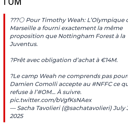
l’OM
???⚪️ Pour Timothy Weah: L’Olympique 
Marseille a fourni exactement la même
proposition que Nottingham Forest à la
Juventus.
?Prêt avec obligation d’achat à €14M.
?Le camp Weah ne comprends pas pour
Damien Comolli accepte au
#NFFC
ce qu
refuse à l’
#OM
… À suivre.
pic.twitter.com/bVgfKsNAex
— Sacha Tavolieri (@sachatavolieri)
July 3
2025