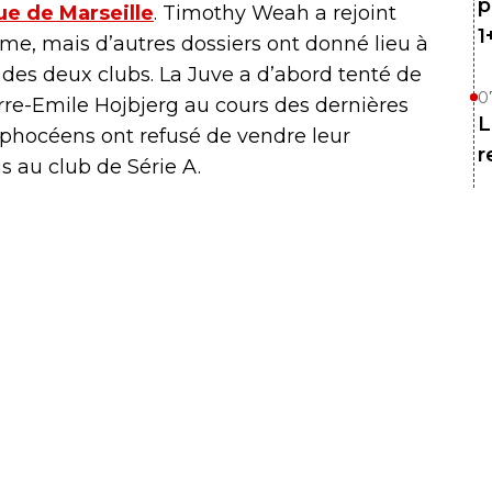
p
ue de Marseille
. Timothy Weah a rejoint
1
me, mais d’autres dossiers ont donné lieu à
 des deux clubs. La Juve a d’abord tenté de
0
rre-Emile Hojbjerg au cours des dernières
L
s phocéens ont refusé de vendre leur
r
is au club de Série A.