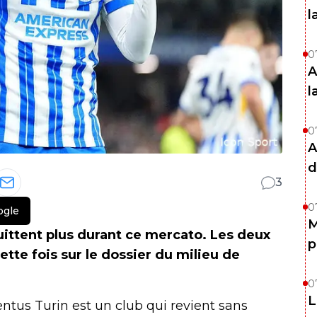
l
0
A
l
0
A
d
3
0
ogle
M
uittent plus durant ce mercato. Les deux
p
tte fois sur le dossier du milieu de
0
L
ntus Turin est un club qui revient sans