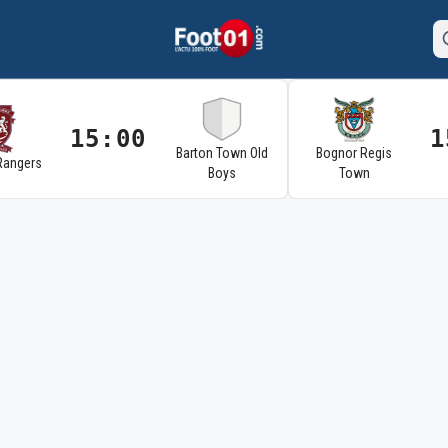
15:00
1
Barton Town Old
Bognor Regis
Rangers
Boys
Town