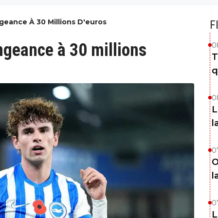
geance À 30 Millions D'euros
F
ngeance à 30 millions
0
T
q
0
L
l
0
O
l
0
L