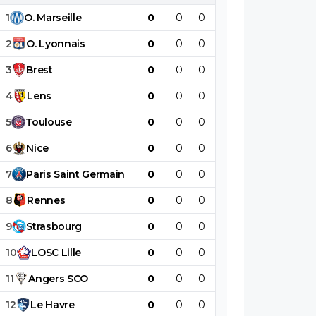
1
O
.
Marseille
0
0
0
0
0
0
2
O
.
Lyonnais
0
0
0
0
0
0
3
Brest
0
0
0
0
0
0
4
Lens
0
0
0
0
0
0
5
Toulouse
0
0
0
0
0
0
6
Nice
0
0
0
0
0
0
7
Paris
Saint
Germain
0
0
0
0
0
0
8
Rennes
0
0
0
0
0
0
9
Strasbourg
0
0
0
0
0
0
10
LOSC
Lille
0
0
0
0
0
0
11
Angers
SCO
0
0
0
0
0
0
12
Le
Havre
0
0
0
0
0
0