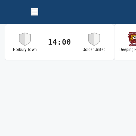
14:00
Horbury Town
Golcar United
Deeping 