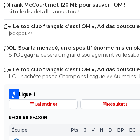
Frank McCourt met 120 ME pour sauver l’OM !
si tu le dis...detailles nous tout!
« Le top club français c’est l’OM », Adidas bouscule
PSG
jackpot ^^
OL-Sparta menacé, un dispositif énorme mis en pl
Si l'OL gagne ce sera un grand soulagement vu le sab
incroyable du farfelu sans froc Fonseca au match allé. S
« Le top club français c’est l’OM », Adidas bouscule
perd ce sera aussi une grande victoire et une énorme
PSG
L'OL n'achète pas de Champions League. ^^ Au moins... l'OM a
délivrance avec un possible licenciement de ce clown.
un point commun avec le PSG. Mdr Adidas ne se trompe pas
avec l'OL qui est une valeur sûre... contrairement à l'OM
Ligue 1
Calendrier
Résultats
REGULAR SEASON
Équipe
Pts
J
V
N
D
BP
BC