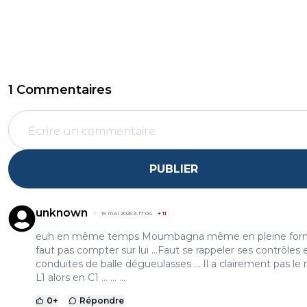
1 Commentaires
PUBLIER
unknown
15 mai 2025 à 17:04
+
11
euh en même temps Moumbagna même en pleine for
faut pas compter sur lui ...Faut se rappeler ses contrôles 
conduites de balle dégueulasses ... Il a clairement pas le
L1 alors en C1 ... ... ...
0
+
Répondre