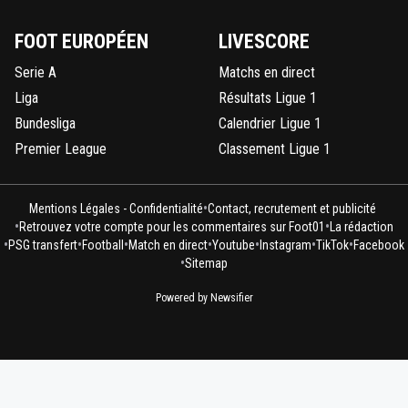
FOOT EUROPÉEN
LIVESCORE
Serie A
Matchs en direct
Liga
Résultats Ligue 1
Bundesliga
Calendrier Ligue 1
Premier League
Classement Ligue 1
•
Mentions Légales - Confidentialité
Contact, recrutement et publicité
•
•
Retrouvez votre compte pour les commentaires sur Foot01
La rédaction
•
•
•
•
•
•
•
PSG transfert
Football
Match en direct
Youtube
Instagram
TikTok
Facebook
•
Sitemap
Powered by Newsifier