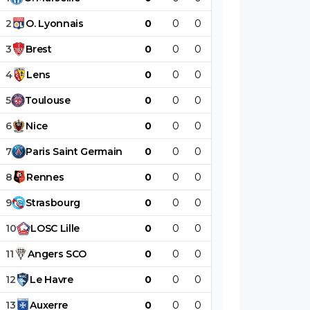
2
O
.
Lyonnais
0
0
0
0
0
0
3
Brest
0
0
0
0
0
0
4
Lens
0
0
0
0
0
0
5
Toulouse
0
0
0
0
0
0
6
Nice
0
0
0
0
0
0
7
Paris
Saint
Germain
0
0
0
0
0
0
8
Rennes
0
0
0
0
0
0
9
Strasbourg
0
0
0
0
0
0
10
LOSC
Lille
0
0
0
0
0
0
11
Angers
SCO
0
0
0
0
0
0
12
Le
Havre
0
0
0
0
0
0
13
Auxerre
0
0
0
0
0
0