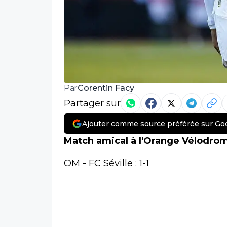
Corentin Facy
Par
Partager sur
Ajouter comme source préférée sur Go
Match amical à l'Orange Vélodro
OM - FC Séville : 1-1