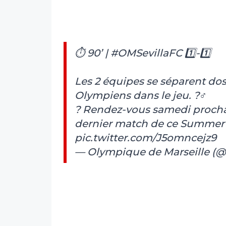
⏱ 90’ |
#OMSevillaFC
1️⃣-1️⃣
Les 2 équipes se séparent do
Olympiens dans le jeu. ?‍♂️
? Rendez-vous samedi prochai
dernier match de ce Summer Ac
pic.twitter.com/J5omncejz9
— Olympique de Marseille (@