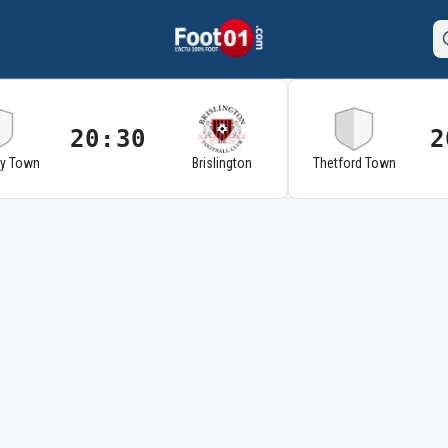
20:30
2
ry Town
Brislington
Thetford Town