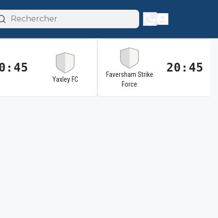
0:45
20:45
Faversham Strike
Yaxley FC
Force