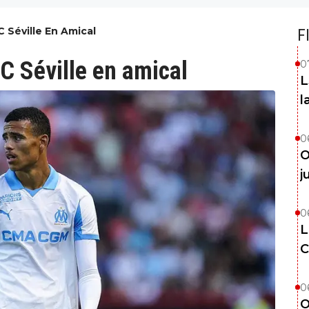
 Séville En Amical
F
C Séville en amical
0
L
l
0
O
j
0
L
C
0
O