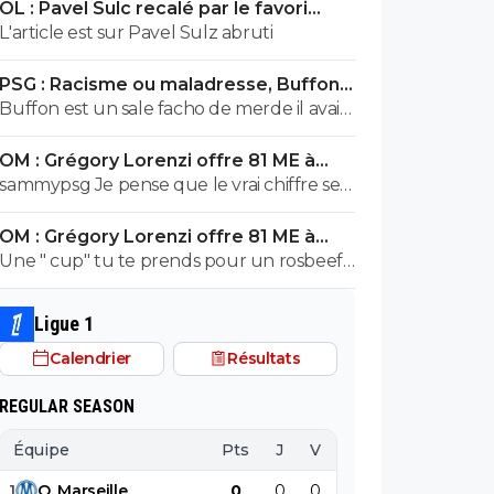
OL : Pavel Sulc recalé par le favori
exploser en vol avec ses différentes
numéro 1 du mercato
L'article est sur Pavel Sulz abruti
révélations
PSG : Racisme ou maladresse, Buffon
écarte Suzuki
Buffon est un sale facho de merde il avait
le numéro 88 cetait pas un hasard...
OM : Grégory Lorenzi offre 81 ME à
Frank McCourt
sammypsg Je pense que le vrai chiffre se
situe entre 620 et 700 M
OM : Grégory Lorenzi offre 81 ME à
Frank McCourt
Une " cup" tu te prends pour un rosbeef
? Lol
Ligue 1
Calendrier
Résultats
REGULAR SEASON
Équipe
Pts
J
V
N
D
BP
B
1
O
.
Marseille
0
0
0
0
0
0