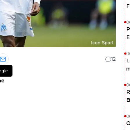
F
0
P
E
0
12
L
m
ogle
me
0
R
B
0
O