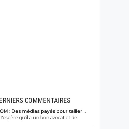
ERNIERS COMMENTAIRES
OM : Des médias payés pour tailler
l’OL, McCourt accusé
J'espère qu'il a un bon avocat et de
bonnes preuves parce qu'il va vite