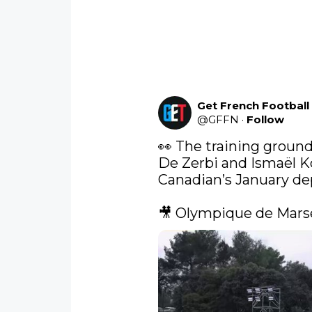
Get French Footbal
@
GFFN
·
Follow
👀 The training groun
De Zerbi and Ismaël Ko
Canadian’s January dep
🎥 Olympique de Marse