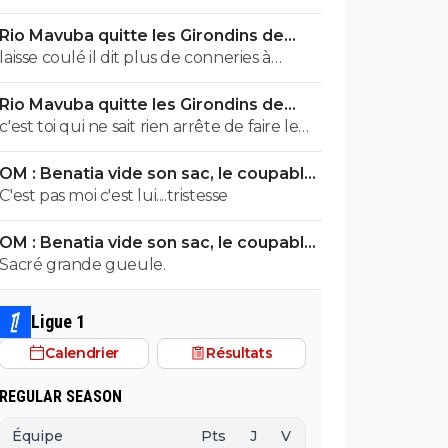
compris sous pression. Pas le cas de
Rio Mavuba quitte les Girondins de
Chevalier...
Bordeaux
laisse coulé il dit plus de conneries à
l'heure que TRUMP c'est tout dire Rio a
Rio Mavuba quitte les Girondins de
démissionné et non le club s'en est séparé
Bordeaux
c'est toi qui ne sait rien arrête de faire le
faux supporter des girondins, Rio a
OM : Benatia vide son sac, le coupable
démissioné
prend cher
C'est pas moi c'est lui....tristesse
OM : Benatia vide son sac, le coupable
prend cher
Sacré grande gueule.
Ligue 1
Calendrier
Résultats
REGULAR SEASON
Équipe
Pts
J
V
N
D
BP
B