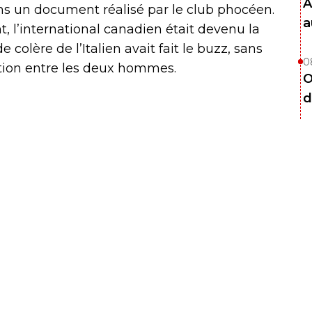
A
ans un document réalisé par le club phocéen.
a
 l’international canadien était devenu la
 colère de l’Italien avait fait le buzz, sans
0
tion entre les deux hommes.
O
d