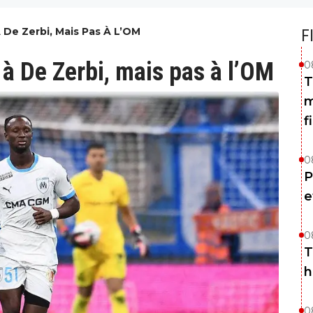
De Zerbi, Mais Pas À L’OM
F
à De Zerbi, mais pas à l’OM
0
T
m
f
0
P
e
0
T
h
0