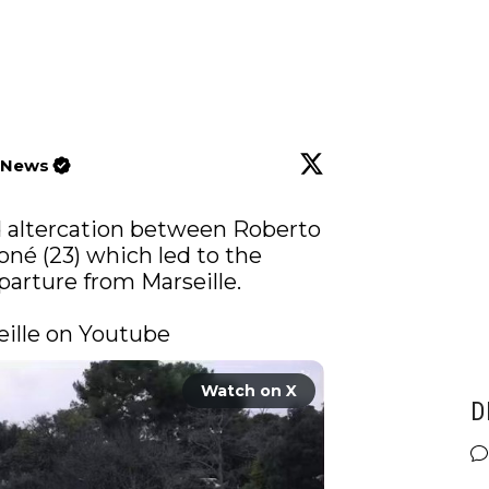
l News
d altercation between Roberto 
né (23) which led to the 
arture from Marseille. 

ille on Youtube 
Watch on X
D