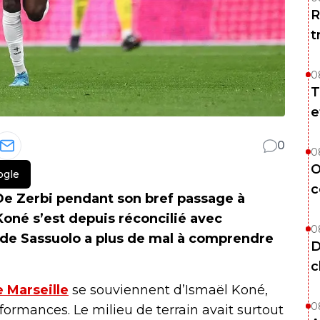
R
t
0
T
e
0
0
O
ogle
c
e Zerbi pendant son bref passage à
Koné s’est depuis réconcilié avec
0
eu de Sassuolo a plus de mal à comprendre
D
c
 Marseille
se souviennent d’Ismaël Koné,
0
formances. Le milieu de terrain avait surtout