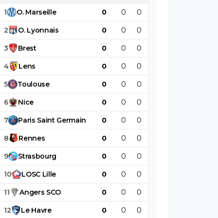
1
O
.
Marseille
0
0
0
0
0
0
2
O
.
Lyonnais
0
0
0
0
0
0
3
Brest
0
0
0
0
0
0
4
Lens
0
0
0
0
0
0
5
Toulouse
0
0
0
0
0
0
6
Nice
0
0
0
0
0
0
7
Paris
Saint
Germain
0
0
0
0
0
0
8
Rennes
0
0
0
0
0
0
9
Strasbourg
0
0
0
0
0
0
10
LOSC
Lille
0
0
0
0
0
0
11
Angers
SCO
0
0
0
0
0
0
12
Le
Havre
0
0
0
0
0
0