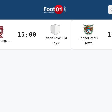
15:00
1
Barton Town Old
Bognor Regis
Rangers
Boys
Town