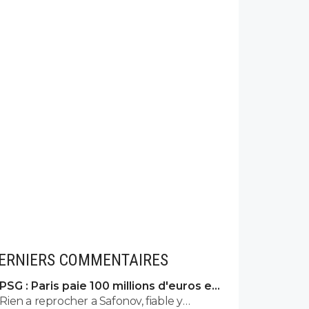
ERNIERS COMMENTAIRES
PSG : Paris paie 100 millions d'euros et
valide un gros départ
Rien a reprocher a Safonov, fiable y