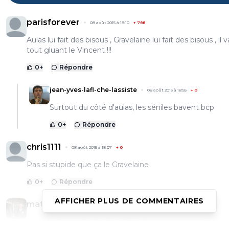
parisforever
08 août 2015 à 18:10
+
788
Aulas lui fait des bisous , Gravelaine lui fait des bisous , il 
tout gluant le Vincent !!!
0
+
Répondre
jean-yves-lafl-che-lassiste
08 août 2015 à 18:55
+
0
Surtout du côté d'aulas, les séniles bavent bcp
0
+
Répondre
chris1111
08 août 2015 à 18:07
+
0
Pas si stupide que ça le Gravelaine
0
+
Répondre
AFFICHER PLUS DE COMMENTAIRES
mat-dudu
08 août 2015 à 17:27
+
0
oh putin la gueule de gravelaine !!!