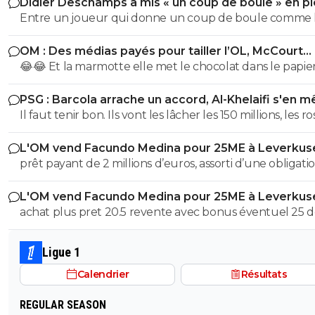
Didier Deschamps a mis « un coup de boule » en pl
Mondial
Entre un joueur qui donne un coup de boule comme 
sélectionneur en poste, et la critique sur l' arrbitrage il y
OM : Des médias payés pour tailler l’OL, McCourt
une sacré différence, l'arbitre n'a pas reçu de coup par
accusé
😂😂 Et la marmotte elle met le chocolat dans le papier
contre l' Italien lui oui Quel exemple pour les jeunes
pauvre foutre0. Les cons, ça ose tout, c'est même à ça 
poussent que de mettre un sélectionneur comme celu
PSG : Barcola arrache un accord, Al-Khelaifi s'en m
les reconnaît.
vient d'être nommé !
Il faut tenir bon. Ils vont les lâcher les 150 millions, les r
!!
L'OM vend Facundo Medina pour 25ME à Leverkus
prêt payant de 2 millions d’euros, assorti d’une obligati
d’achat fixée à 18 millions, à laquelle s’ajoutent 2 million
L'OM vend Facundo Medina pour 25ME à Leverkus
bonus facilement atteignables
achat plus pret 20.5 revente avec bonus éventuel 25 
aux max 4.5M ce n'est pas avec cela que tu vas renfloue
caisses
Ligue 1
Calendrier
Résultats
REGULAR SEASON