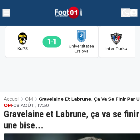
1
1
Universitatea
KuPS
Inter Turku
Craiova
Accueil
OM
Gravelaine Et Labrune, Ça Va Se Finir Par 
OM
•
08 AOÛT , 17:30
Bise...
Gravelaine et Labrune, ça va se finir
une bise...