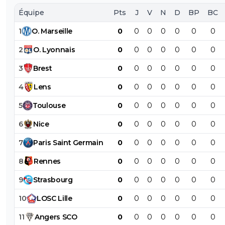
Équipe
Pts
J
V
N
D
BP
BC
1
O
.
Marseille
0
0
0
0
0
0
0
2
O
.
Lyonnais
0
0
0
0
0
0
0
3
Brest
0
0
0
0
0
0
0
4
Lens
0
0
0
0
0
0
0
5
Toulouse
0
0
0
0
0
0
0
6
Nice
0
0
0
0
0
0
0
7
Paris
Saint
Germain
0
0
0
0
0
0
0
8
Rennes
0
0
0
0
0
0
0
9
Strasbourg
0
0
0
0
0
0
0
10
LOSC
Lille
0
0
0
0
0
0
0
11
Angers
SCO
0
0
0
0
0
0
0