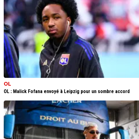
que ce même article disait que l'OM proposait 
et 6 millions d'euros, pour moi ça fait donc aut
11 millions d'euros. Pour le montant de la vente, 
confondu avec la proposition de l'OL (indiqué a
sur ce site) et effectivement elle est d'un milli
d'euros de plus, toujours selon foot01. Voila mr
jesaistout.
0
+
Répondre
manuba
08 août 2015 à 17:21
+
0
c'est pas mr jesaistout, c'est mr
jemerenseigneavantpourpaspasserpourunetruf
OL
OL : Malick Fofana envoyé à Leipzig pour un sombre accord
0
+
Répondre
jc_c_moi
08 août 2015 à 17:23
+
0
Bè je viens de te donner les références que j'ai 
non? Tu fais de même que je sache mais tu pa
principe que les tiennes sont l'exactitude. Or, t
sais rien, tout comme moi.