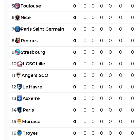
Chez les sardines, ça ne passera pas l'hiver, formule cons
5
Toulouse
0
0
0
0
0
0
0
1
+
Répondre
6
Nice
0
0
0
0
0
0
0
lomu
02 juillet 2026 à 13:32
+
145
7
Paris
Saint
Germain
0
0
0
0
0
0
0
On ne l'a fait pas à l'envers à Rachid, on lui a vendu des
8
Rennes
0
0
0
0
0
0
0
entraineurs progressistes et pourtant les 3 derniers étai
masculinistes!
9
Strasbourg
0
0
0
0
0
0
0
Bruno Genesio va devoir faire ses preuves et Rachid va vei
on peut lui faire confiance!
10
LOSC
Lille
0
0
0
0
0
0
0
0
+
Répondre
11
Angers
SCO
0
0
0
0
0
0
0
12
Le
Havre
0
0
0
0
0
0
0
13
Auxerre
0
0
0
0
0
0
0
14
Paris
0
0
0
0
0
0
0
15
Monaco
0
0
0
0
0
0
0
16
Troyes
0
0
0
0
0
0
0