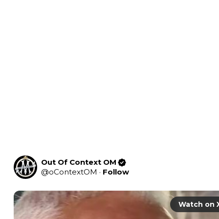
Out Of Context OM
@
oContextOM
·
Follow
Watch on 