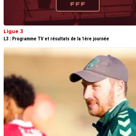
on-l-a-jouer-chez-toi
02 juillet 2026 à 18:55
+
532
Tu aurais préféré quil dise ce que toi tu veux e
quitte a mentir et a ne pas dire ce quil pense...si
un doute sur Genesio libre a lui de l'avoir et de
Ligue 3
son ressenti comme toi tu en a le droit aussi, je
L3 : Programme TV et résultats de la 1ère journée
comprend pas cette facon de vouloir forcer le
a penser comme toi
0
+
Répondre
Eisie37
02 juillet 2026 à 19:41
+
426
Je sais que toi tu l'aimes bien mais je ne vais pa
à l'encontre de ça car tu ne changeras pas d'avi
reconnais le travail des supporters, pour la sup
ambiance qu'ils mettent au stade et pour tout
qu'ils font aussi à l'extérieur... bref c'est la vie du
Mais je pense que la pression mise sur les dirig
est parfois inadaptée, de même qu'ils devraien
moins se méler de la politique sportive et strat
Chacun à sa place. Quand Zeroual dit "on atte
voir" on ne sait plus si c'est ce qu'il pense vrai