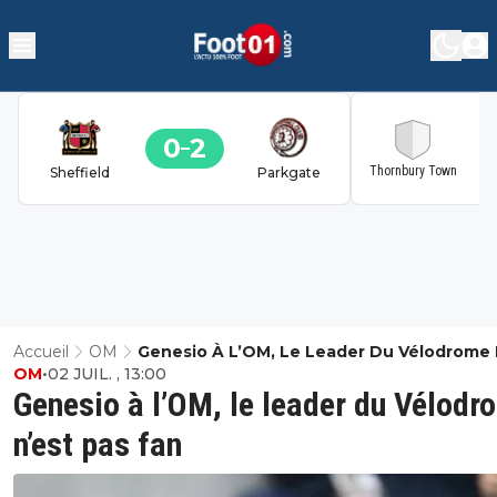
0
2
2
Thornbury Town
Sheffield
Parkgate
Accueil
OM
Genesio À L’OM, Le Leader Du Vélodrome 
OM
•
02 JUIL. , 13:00
Pas Fan
Genesio à l’OM, le leader du Vélodr
n’est pas fan