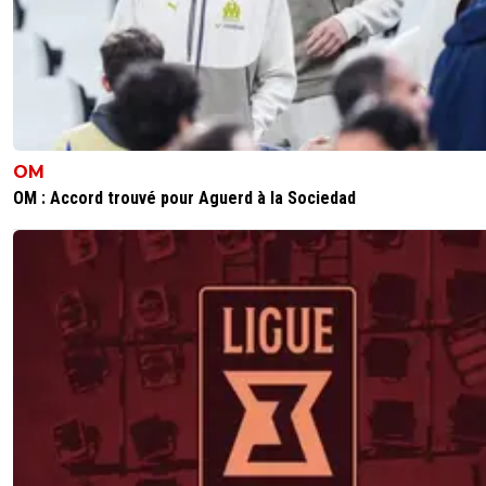
0
+
Répondre
raymond-point
02 juillet 2026 à 17:16
+
1437
Tu n'as pas tort. Après il faudra voir comment la
direction Richard et Lorenzi, vont gérer ces "ch
de virage. Il faudrait qu'ils, "les chefs de virage",
comprennent la situation dans laquelle on est.
OM
si l'OM c'est eux, alors ils ont l'obligation de tout
OM : Accord trouvé pour Aguerd à la Sociedad
pour que l'OM réussisse. C'est comme avec les
les vrais, c'est quand ça va mal qu'on les voit, p
uniquement quand tout va bien.
1
+
Répondre
on-l-a-jouer-chez-toi
02 juillet 2026 à 18:53
+
532
Ouais bah justement on comprend pas dans la
situation dans laquelle on est , parceque juste
ce nest pas normal d'être dans cette situation...
quil y a un problème.. notre situation... moralité
0
+
Répondre