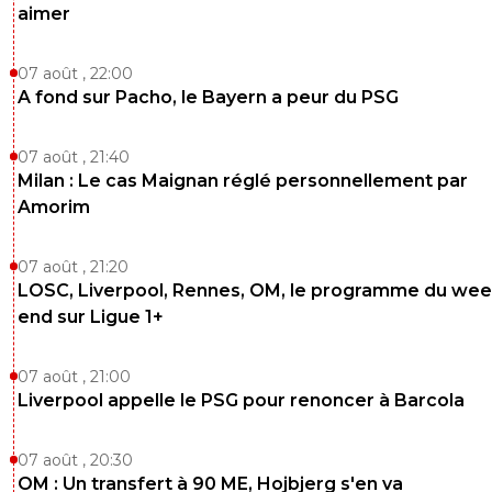
exige de la patience et du soutien, et surtout 
aimer
pas rajouter de l'huile sur le feu, les clubs de
supporters doivent faire ce qui est leur raison d'
07 août , 22:00
apporter un soutien indéfectible à leur club 
quand il y a un coup de moins bien.
A fond sur Pacho, le Bayern a peur du PSG
1
+
Répondre
07 août , 21:40
Milan : Le cas Maignan réglé personnellement par
Amorim
Lolodelaplanetemars
02 juillet 2026 à 14:57
+
0
Je ne comprends pas pourquoi vous relayez les propos d
07 août , 21:20
rageux qui ne sait rien faire d’autre que debiner dirigeant
entraineurs de quels qu’ils soient. Le club n’a pas beaoin
LOSC, Liverpool, Rennes, OM, le programme du wee
genre de supporters ni des pseudos journalistes qui ne f
end sur Ligue 1+
que du buzz. Trouvez vous un vrai metier plutot!
0
+
Répondre
07 août , 21:00
Liverpool appelle le PSG pour renoncer à Barcola
dijaya
02 juillet 2026 à 14:55
+
2161
AHHH le plus gros cancer du club. une belle pourriture , l
07 août , 20:30
gourou de certains ici.
OM : Un transfert à 90 ME, Hojbjerg s'en va