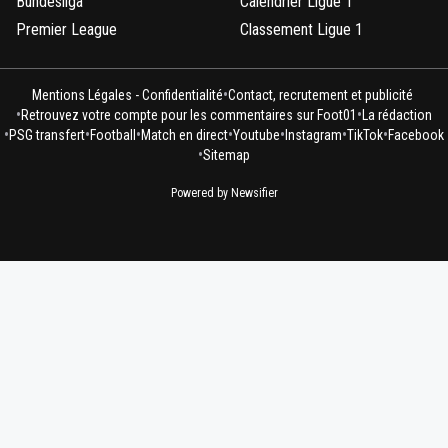
Bundesliga
Calendrier Ligue 1
Premier League
Classement Ligue 1
•
Mentions Légales - Confidentialité
Contact, recrutement et publicité
•
•
Retrouvez votre compte pour les commentaires sur Foot01
La rédaction
•
•
•
•
•
•
•
PSG transfert
Football
Match en direct
Youtube
Instagram
TikTok
Facebook
•
Sitemap
Powered by Newsifier