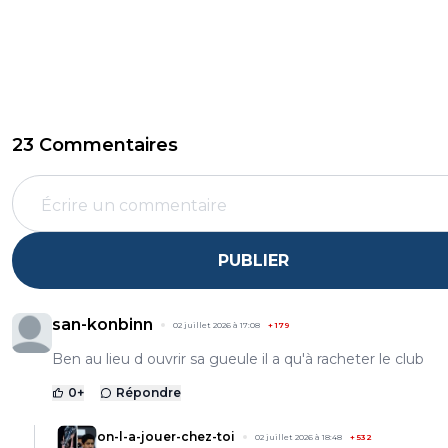
23 Commentaires
PUBLIER
san-konbinn
02 juillet 2026 à 17:08
+
179
Ben au lieu d ouvrir sa gueule il a qu'à racheter le club
0
+
Répondre
on-l-a-jouer-chez-toi
02 juillet 2026 à 18:48
+
532