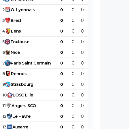
2
O
.
Lyonnais
0
0
0
0
0
0
3
Brest
0
0
0
0
0
0
4
Lens
0
0
0
0
0
0
5
Toulouse
0
0
0
0
0
0
6
Nice
0
0
0
0
0
0
7
Paris
Saint
Germain
0
0
0
0
0
0
8
Rennes
0
0
0
0
0
0
9
Strasbourg
0
0
0
0
0
0
10
LOSC
Lille
0
0
0
0
0
0
11
Angers
SCO
0
0
0
0
0
0
12
Le
Havre
0
0
0
0
0
0
13
Auxerre
0
0
0
0
0
0