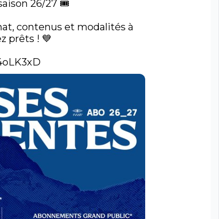
ison 26/27 🎟️

hat, contenus et modalités à 
 prêts ! 💙

/4oLK3xD