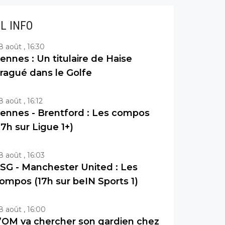
IL INFO
8 août , 16:30
ennes : Un titulaire de Haise
ragué dans le Golfe
8 août , 16:12
ennes - Brentford : Les compos
17h sur Ligue 1+)
8 août , 16:03
SG - Manchester United : Les
ompos (17h sur beIN Sports 1)
8 août , 16:00
’OM va chercher son gardien chez