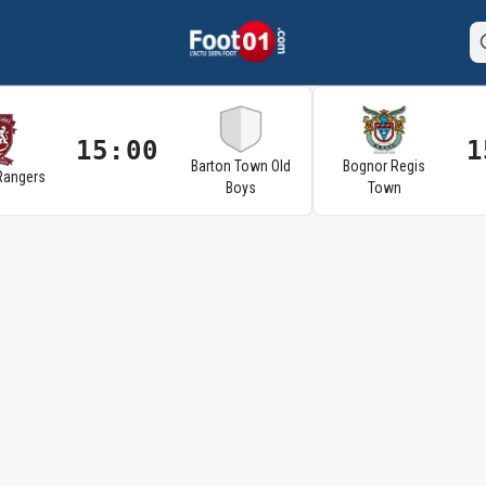
15:00
1
Barton Town Old
Bognor Regis
Rangers
Boys
Town