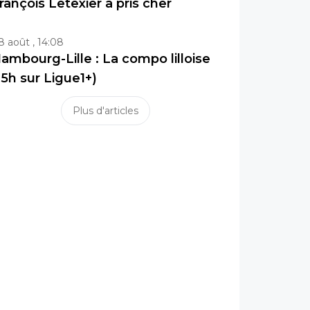
rançois Letexier a pris cher
8 août , 14:08
ambourg-Lille : La compo lilloise
15h sur Ligue1+)
Plus d'articles