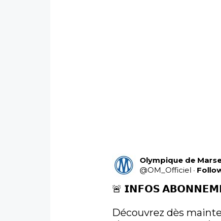
Olympique de Marsei
@
OM_Officiel
·
Follo
🚨 𝗜𝗡𝗙𝗢𝗦 𝗔𝗕𝗢𝗡𝗡𝗘𝗠
Découvrez dès mainten