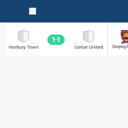
1
1
Deeping 
Horbury Town
Golcar United