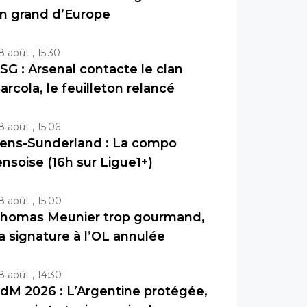
n grand d’Europe
8 août , 15:30
SG : Arsenal contacte le clan
arcola, le feuilleton relancé
8 août , 15:06
ens-Sunderland : La compo
ensoise (16h sur Ligue1+)
8 août , 15:00
homas Meunier trop gourmand,
a signature à l’OL annulée
8 août , 14:30
dM 2026 : L’Argentine protégée,