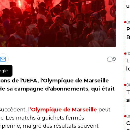
u
0
P
B
0
9
L
l
ogle
ions de l'UEFA, l'Olympique de Marseille
0
 de sa campagne d'abonnements, qui était
T
s
succèdent, l
’Olympique de Marseille
peut
0
ic. Les matchs à guichets fermés
C
mpienne, malgré des résultats souvent