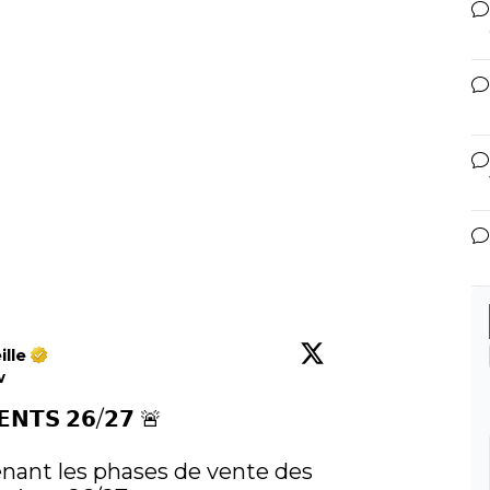
lle
w
𝗡𝗧𝗦 𝟮𝟲/𝟮𝟳 🚨

ant les phases de vente des 