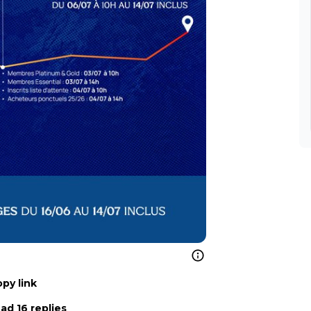
py link
ad 16 replies