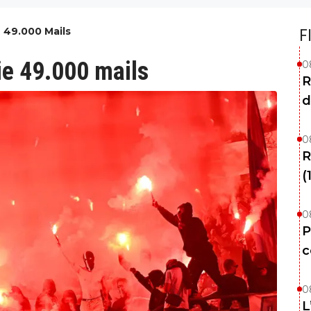
 49.000 Mails
F
ie 49.000 mails
0
R
d
0
R
(
0
P
c
0
L