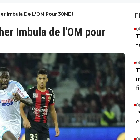
er Imbula De L'OM Pour 30ME !
F
her Imbula de l'OM pour
0
T
f
0
T
m
f
0
P
e
0