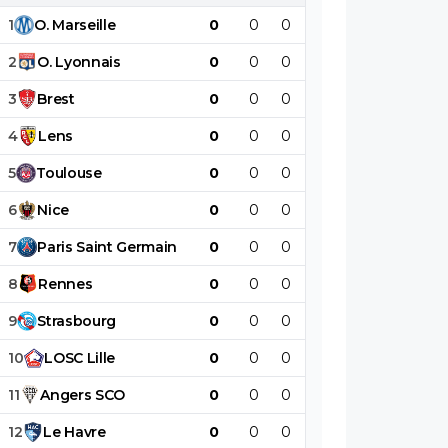
1
O
.
Marseille
0
0
0
0
0
0
2
O
.
Lyonnais
0
0
0
0
0
0
3
Brest
0
0
0
0
0
0
4
Lens
0
0
0
0
0
0
5
Toulouse
0
0
0
0
0
0
6
Nice
0
0
0
0
0
0
7
Paris
Saint
Germain
0
0
0
0
0
0
8
Rennes
0
0
0
0
0
0
9
Strasbourg
0
0
0
0
0
0
10
LOSC
Lille
0
0
0
0
0
0
11
Angers
SCO
0
0
0
0
0
0
12
Le
Havre
0
0
0
0
0
0