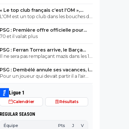
mot à dire
« Le top club français c’est l’OM »,
Adidas bouscule le PSG
L'OM est un top club dans les bouches du
Thone.Ils pourrait gagner la coupe
PSG : Première offre officielle pour
departementale en 2026
Barcola, elle est choquante
70 et il valait plus
PSG : Ferran Torres arrive, le Barça
s'avoue vaincu
Il ne sera pas remplaçant mazis dans les 16
joueurs pouvant demarrer un match en
PSG : Dembélé annule ses vacances, il
fonction de la tactique de L.E
veut tout casser
Pour un joueur qui devait partir il a l'air
plutot motivé.une fois de plus on a pu lire
un tas de conneries
Ligue 1
Calendrier
Résultats
REGULAR SEASON
Équipe
Pts
J
V
N
D
BP
B