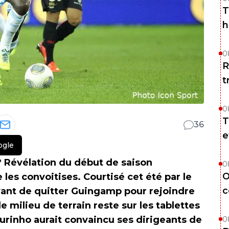
T
h
0
R
t
0
T
36
e
ogle
 ? Révélation du début de saison
0
O
e les convoitises. Courtisé cet été par le
c
vant de quitter Guingamp pour rejoindre
e milieu de terrain reste sur les tablettes
urinho aurait convaincu ses dirigeants de
0