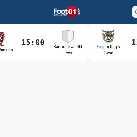
15:00
1
Barton Town Old
Bognor Regis
Rangers
Boys
Town