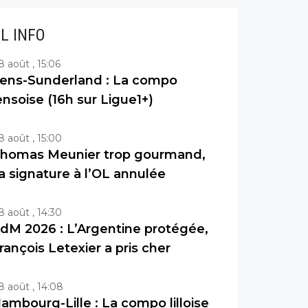
IL INFO
8 août , 15:06
ens-Sunderland : La compo
ensoise (16h sur Ligue1+)
8 août , 15:00
homas Meunier trop gourmand,
a signature à l’OL annulée
8 août , 14:30
dM 2026 : L’Argentine protégée,
rançois Letexier a pris cher
8 août , 14:08
ambourg-Lille : La compo lilloise