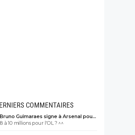
ERNIERS COMMENTAIRES
Bruno Guimaraes signe à Arsenal pour
90 ME (officiel)
8 à 10 millions pour l'OL ? ^^