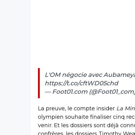
L'OM négocie avec Aubameya
https://t.co/cftWD05chd
— Foot01.com (@Foot01_com
La preuve, le compte insider
La Mi
olympien souhaite finaliser cinq r
venir. Et les dossiers sont déjà con
confrères, les dossiers Timothy We