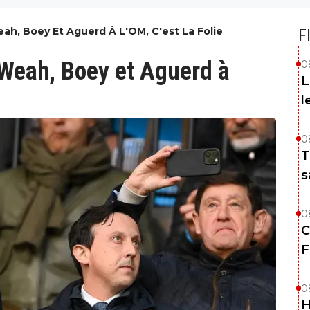
h, Boey Et Aguerd À L'OM, C'est La Folie
F
Weah, Boey et Aguerd à
0
L
l
0
T
s
0
C
F
0
H