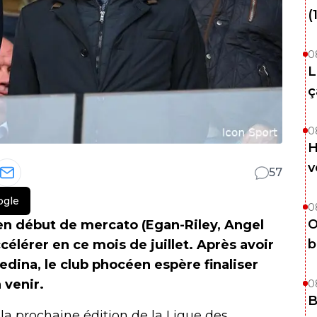
(
0
L
ç
0
H
v
57
ogle
0
O
 en début de mercato (Egan-Riley, Angel
b
élérer en ce mois de juillet. Après avoir
dina, le club phocéen espère finaliser
 venir.
0
B
la prochaine édition de la Ligue des