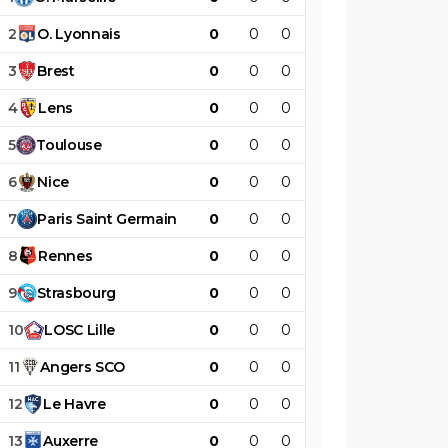
2
O
.
Lyonnais
0
0
0
0
0
0
3
Brest
0
0
0
0
0
0
4
Lens
0
0
0
0
0
0
5
Toulouse
0
0
0
0
0
0
6
Nice
0
0
0
0
0
0
7
Paris
Saint
Germain
0
0
0
0
0
0
8
Rennes
0
0
0
0
0
0
9
Strasbourg
0
0
0
0
0
0
10
LOSC
Lille
0
0
0
0
0
0
11
Angers
SCO
0
0
0
0
0
0
12
Le
Havre
0
0
0
0
0
0
13
Auxerre
0
0
0
0
0
0