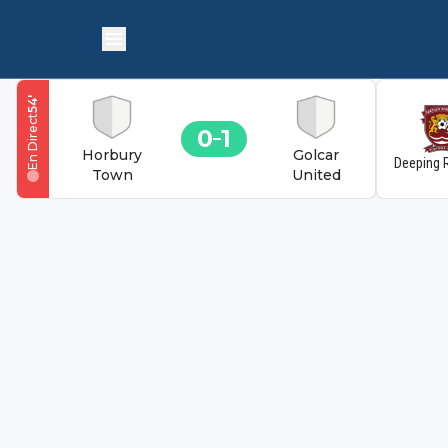
'
54
En Direct
0
1
Horbury
Golcar
Deeping 
Town
United