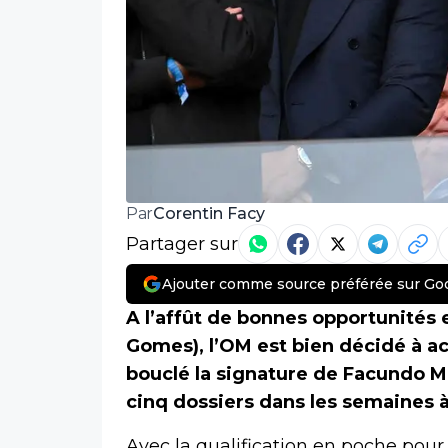
Corentin Facy
Par
Partager sur
Ajouter comme source préférée sur Go
A l’affût de bonnes opportunités
Gomes), l’OM est bien décidé à acc
bouclé la signature de Facundo Me
cinq dossiers dans les semaines à
Avec la qualification en poche pour 