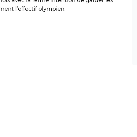
 fois avec la ferme intention de garder les
ent l’effectif olympien.