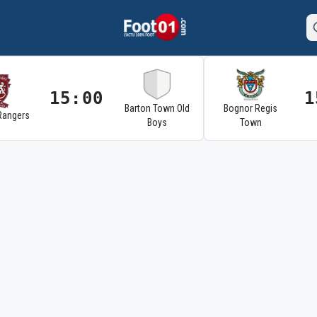
15:00
1
Barton Town Old
Bognor Regis
Rangers
Boys
Town