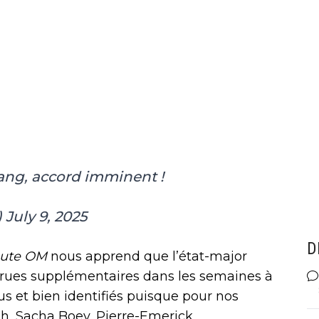
ng, accord imminent !
)
July 9, 2025
D
nute OM
nous apprend que l’état-major
ecrues supplémentaires dans les semaines à
nus et bien identifiés puisque pour nos
ah, Sacha Boey, Pierre-Emerick