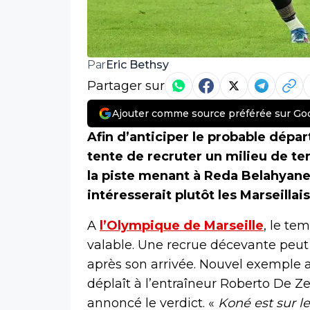
Eric Bethsy
Par
Partager sur
Ajouter comme source préférée sur Go
Afin d’anticiper le probable dépa
tente de recruter un milieu de t
la piste menant à Reda Belahyane.
intéresserait plutôt les Marseilla
A
l’Olympique de Marseille
, le te
valable. Une recrue décevante peut 
après son arrivée. Nouvel exemple
déplaît à l’entraîneur Roberto De Ze
annoncé le verdict. «
Koné est sur l