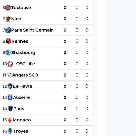
5
Toulouse
0
0
0
0
0
0
6
Nice
0
0
0
0
0
0
7
Paris
Saint
Germain
0
0
0
0
0
0
8
Rennes
0
0
0
0
0
0
9
Strasbourg
0
0
0
0
0
0
10
LOSC
Lille
0
0
0
0
0
0
11
Angers
SCO
0
0
0
0
0
0
12
Le
Havre
0
0
0
0
0
0
13
Auxerre
0
0
0
0
0
0
14
Paris
0
0
0
0
0
0
15
Monaco
0
0
0
0
0
0
16
Troyes
0
0
0
0
0
0