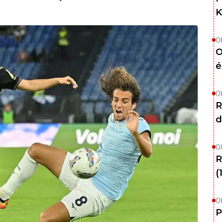
K
0
O
é
0
R
d
0
R
(
0
P