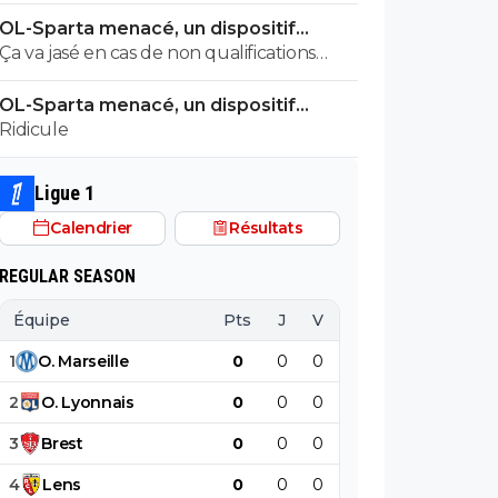
gentil.!
OL-Sparta menacé, un dispositif
énorme mis en place
Ça va jasé en cas de non qualifications
Sinon j'aime bien votre maillot
OL-Sparta menacé, un dispositif
énorme mis en place
Ridicule
Ligue 1
Calendrier
Résultats
REGULAR SEASON
Équipe
Pts
J
V
N
D
BP
B
1
O
.
Marseille
0
0
0
0
0
0
2
O
.
Lyonnais
0
0
0
0
0
0
3
Brest
0
0
0
0
0
0
4
Lens
0
0
0
0
0
0