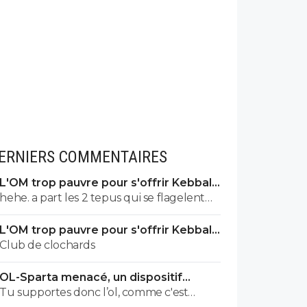
ERNIERS COMMENTAIRES
L'OM trop pauvre pour s'offrir Kebbal,
c'est officiel
hehe. a part les 2 tepus qui se flagelent
en passant systematiquement pour ds
L'OM trop pauvre pour s'offrir Kebbal,
blaireaux.... pas grd chose
c'est officiel
Club de clochards
OL-Sparta menacé, un dispositif
énorme mis en place
Tu supportes donc l’ol, comme c'est