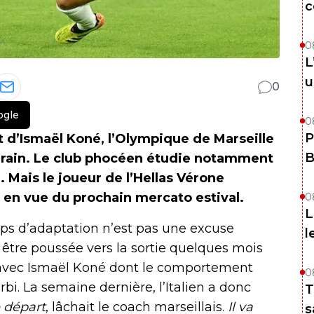
c
0
L
u
0
ogle
0
P
rt d’Ismaël Koné, l’Olympique de Marseille
B
errain. Le club phocéen étudie notamment
 Mais le joueur de l’Hellas Vérone
is en vue du prochain mercato estival.
0
L
mps d’adaptation n’est pas une excuse
l
être poussée vers la sortie quelques mois
 avec Ismaël Koné dont le comportement
0
rbi. La semaine dernière, l’Italien a donc
T
e départ
, lâchait le coach marseillais.
Il va
s