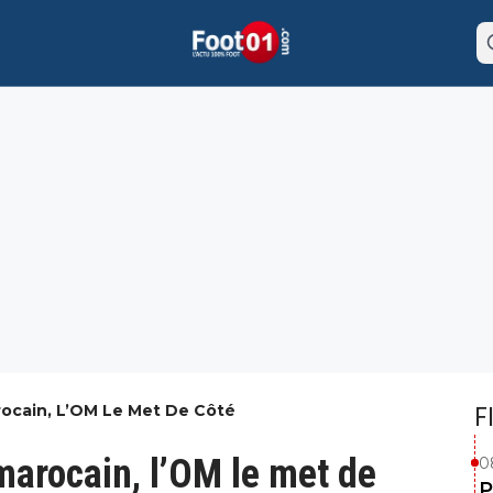
rocain, L’OM Le Met De Côté
F
marocain, l’OM le met de
0
P