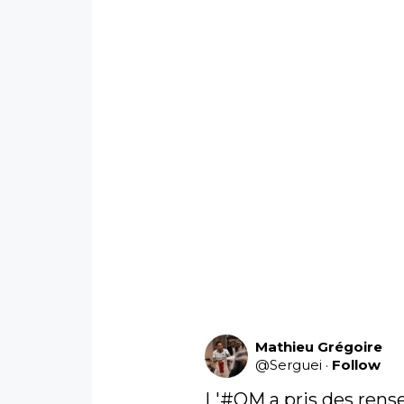
Mathieu Grégoire
@
Serguei
·
Follow
L'
#OM
 a pris des re