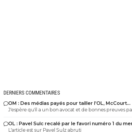
DERNIERS COMMENTAIRES
OM : Des médias payés pour tailler l’OL, McCourt
accusé
J'espère qu'il a un bon avocat et de bonnes preuves p
qu'il va vite exploser en vol avec ses différentes révélat
OL : Pavel Sulc recalé par le favori numéro 1 du me
L'article est sur Pavel Sulz abruti