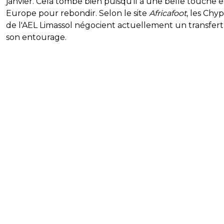
janvier. Cela tombe bien puisqu'il a une belle touche 
Europe pour rebondir. Selon le site
Africafoot
, les Chyp
de l'AEL Limassol négocient actuellement un transfert
son entourage.