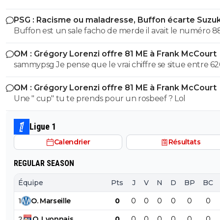
PSG : Racisme ou maladresse, Buffon écarte Suzuk
Buffon est un sale facho de merde il avait le numéro 8
cetait pas un hasard...
OM : Grégory Lorenzi offre 81 ME à Frank McCourt
sammypsg Je pense que le vrai chiffre se situe entre 62
700 M
OM : Grégory Lorenzi offre 81 ME à Frank McCourt
Une " cup" tu te prends pour un rosbeef ? Lol
Ligue 1
Calendrier
Résultats
REGULAR SEASON
Équipe
Pts
J
V
N
D
BP
BC
1
O
.
Marseille
0
0
0
0
0
0
0
2
O
.
Lyonnais
0
0
0
0
0
0
0