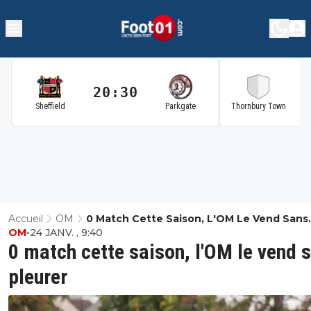
20:30
2
Sheffield
Parkgate
Thornbury Town
Accueil
OM
0 Match Cette Saison, L'OM Le Vend Sans
OM
•
24 JANV. , 9:40
Pleurer
0 match cette saison, l'OM le vend 
pleurer