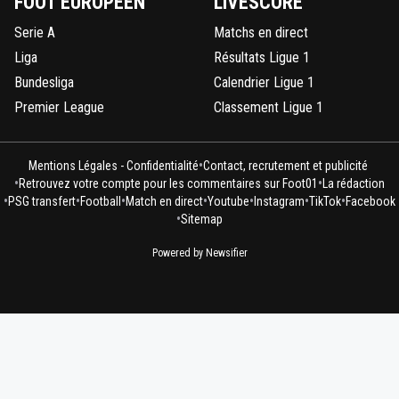
FOOT EUROPÉEN
LIVESCORE
Serie A
Matchs en direct
Liga
Résultats Ligue 1
Bundesliga
Calendrier Ligue 1
Premier League
Classement Ligue 1
•
Mentions Légales - Confidentialité
Contact, recrutement et publicité
•
•
Retrouvez votre compte pour les commentaires sur Foot01
La rédaction
•
•
•
•
•
•
•
PSG transfert
Football
Match en direct
Youtube
Instagram
TikTok
Facebook
•
Sitemap
Powered by Newsifier