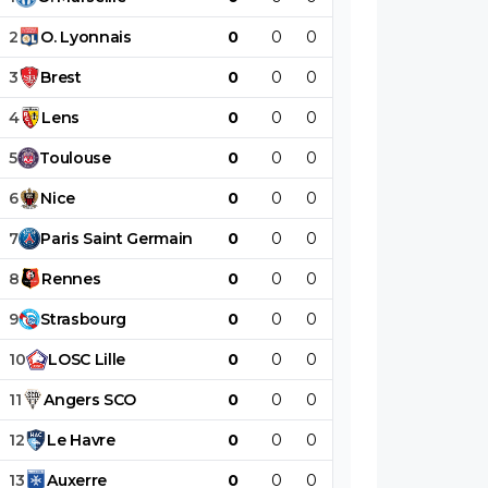
2
O
.
Lyonnais
0
0
0
0
0
0
3
Brest
0
0
0
0
0
0
4
Lens
0
0
0
0
0
0
5
Toulouse
0
0
0
0
0
0
6
Nice
0
0
0
0
0
0
7
Paris
Saint
Germain
0
0
0
0
0
0
8
Rennes
0
0
0
0
0
0
9
Strasbourg
0
0
0
0
0
0
10
LOSC
Lille
0
0
0
0
0
0
11
Angers
SCO
0
0
0
0
0
0
12
Le
Havre
0
0
0
0
0
0
13
Auxerre
0
0
0
0
0
0