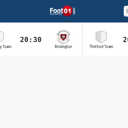
20:30
2
ry Town
Brislington
Thetford Town