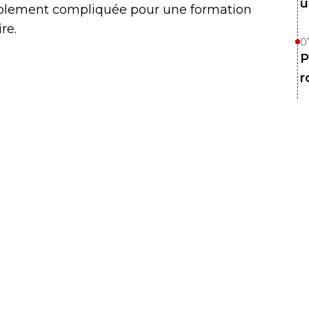
u
bablement compliquée pour une formation
re.
0
P
r