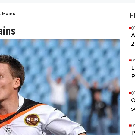
s Mains
F
ains
0
A
2
0
L
P
0
O
s
0
P