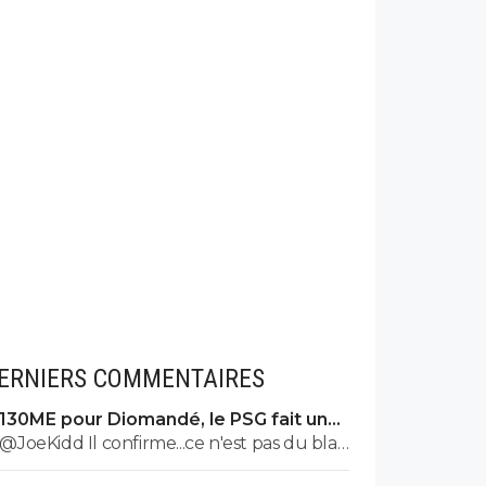
ERNIERS COMMENTAIRES
130ME pour Diomandé, le PSG fait une
nouvelle offre
@JoeKidd Il confirme...ce n'est pas du bla
bla bla quand c'est le PSG...le gars n'a