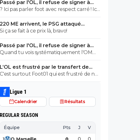
Passé par l'OL, il refuse de signer à
honte de rien, surtout quand il s'agit
l'OM
? Ici pas parler foot avec respect carré ! Ici
d'étaler publiquement sa bêtise ^^
le pire site de foot avec des infos rancies et
220 ME arrivent, le PSG attaqué
inutiles plus ou moins pompées sur
comme jamais
Si ça se fait à ce prix là, bravo!
d'autres sites plus sérieux entremêlées de
pub macronesques, avec des bandeaux à
Passé par l'OL, il refuse de signer à
coolies mal cuits ! Donc les lecteurs sont
l'OM
Quand tu vois systématiquement l'OM
parmi les pires abrutis que l'on puisse
manger le mur saison après saison, il y a de
rencontrer sur terre, peut-être même
L’OL est frustré par le transfert de
quoi refuser d'y aller. ^^
des trolls mandatés par l'union
Pavel Sulc
C'est surtout Foot01 qui est frustré de ne
européenne pour déstabiliser l'Islande !!
rien savoir. ^^
Le foot ici : ce n'est pas le pied !!!
Ligue 1
Calendrier
Résultats
REGULAR SEASON
Équipe
Pts
J
V
N
D
BP
B
1
O
.
Marseille
0
0
0
0
0
0