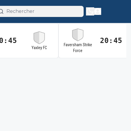
0:45
20:45
Faversham Strike
Yaxley FC
Force