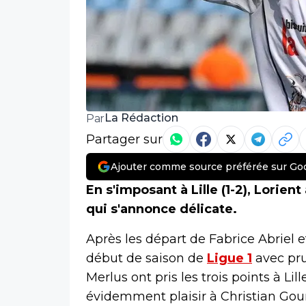
La Rédaction
Par
Partager sur
Ajouter comme source préférée sur Go
En s'imposant à Lille (1-2), Lorien
qui s'annonce délicate.
Après les départ de Fabrice Abriel e
début de saison de
Ligue 1
avec pru
Merlus ont pris les trois points à Lil
évidemment plaisir à Christian Gourc