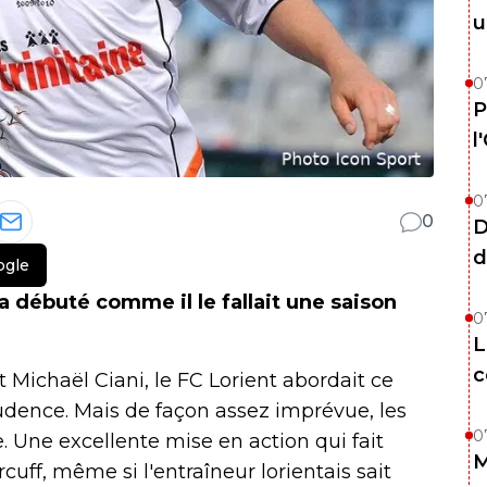
u
0
P
l
0
0
D
d
ogle
t a débuté comme il le fallait une saison
0
L
c
t Michaël Ciani, le FC Lorient abordait ce
dence. Mais de façon assez imprévue, les
0
le. Une excellente mise en action qui fait
M
uff, même si l'entraîneur lorientais sait