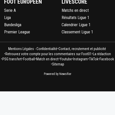
FOOT EUROPÉEN
LIVESCORE
Serie A
Matchs en direct
Liga
Résultats Ligue 1
Bundesliga
Calendrier Ligue 1
Premier League
Classement Ligue 1
•
Mentions Légales - Confidentialité
Contact, recrutement et publicité
•
•
Retrouvez votre compte pour les commentaires sur Foot01
La rédaction
•
•
•
•
•
•
•
PSG transfert
Football
Match en direct
Youtube
Instagram
TikTok
Facebook
•
Sitemap
Powered by Newsifier