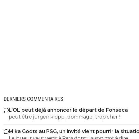
DERNIERS COMMENTAIRES
L’OL peut déjà annoncer le départ de Fonseca
peut être jürgen klopp , dommage , trop cher !
Mika Godts au PSG, un invité vient pourrir la situati
Le joueur veut venir à Paris donc il a son mot à dire