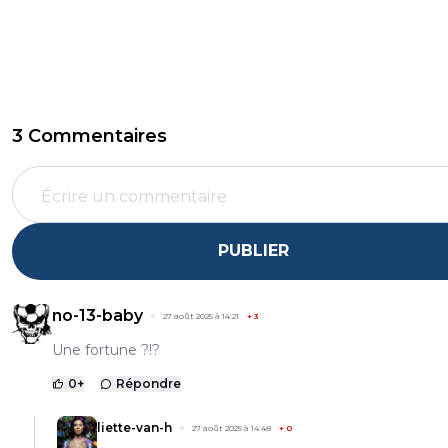
3 Commentaires
PUBLIER
no-13-baby
27 août 2025 à 14:21
+
3
Une fortune ?!?
0
+
Répondre
liette-van-h
27 août 2025 à 14:48
+
0