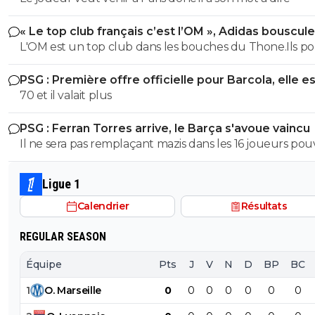
« Le top club français c’est l’OM », Adidas bouscule
PSG
L'OM est un top club dans les bouches du Thone.Ils po
gagner la coupe departementale en 2026
PSG : Première offre officielle pour Barcola, elle e
choquante
70 et il valait plus
PSG : Ferran Torres arrive, le Barça s'avoue vaincu
Il ne sera pas remplaçant mazis dans les 16 joueurs po
demarrer un match en fonction de la tactique de L.E
Ligue 1
Calendrier
Résultats
REGULAR SEASON
Équipe
Pts
J
V
N
D
BP
BC
1
O
.
Marseille
0
0
0
0
0
0
0