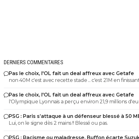
DERNIERS COMMENTAIRES
Pas le choix, l'OL fait un deal affreux avec Getafe
non 40M c'est avec recette stade ... c'est 21M en finissant
et en sortant en 8eme alors que marseile c'est 53M jus
Pas le choix, l'OL fait un deal affreux avec Getafe
recette uefa
l'Olympique Lyonnais a perçu environ 21,9 millions d'eu
droits TV et de primes versés directement par l'UEFA e
PSG : Paris s’attaque à un défenseur blessé à 50 M
finissant 1er des poules et en sortant en 8eme. contre 
Lui, on le signe dès 2 mains !! Blessé ou pas.
pour marseille en ldc en etant sortie direct Le montant des
40M de 2025/2026 c'est avec la billetterie et recette st
PSG : Racisme ou maladresse, Buffon écarte Suzuk