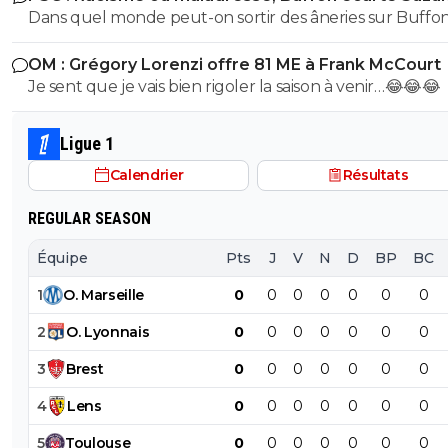
Dans quel monde peut-on sortir des âneries sur Buffon
dire qu'il est raciste? Buffon connait très bien Suzuki ce
OM : Grégory Lorenzi offre 81 ME à Frank McCourt
dernier évoluant Parme, l'un de sclubs cher à Buffon
Je sent que je vais bien rigoler la saison à venir…😂😂😂
(puisqu'il y a débuté). Vous ne vous dites juste pas qu'il 
des choses (comme le style de vie ou l'hygiène ou tout
chose qui fait d'un jouer un vrai professionnel). Non vo
Ligue 1
partez direct sur des considérations racistes... Ah la la...
Calendrier
Résultats
REGULAR SEASON
Équipe
Pts
J
V
N
D
BP
BC
1
O
.
Marseille
0
0
0
0
0
0
0
2
O
.
Lyonnais
0
0
0
0
0
0
0
3
Brest
0
0
0
0
0
0
0
4
Lens
0
0
0
0
0
0
0
5
Toulouse
0
0
0
0
0
0
0