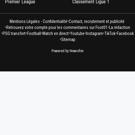
Premier League
Classement Ligue 1
•
Mentions Légales - Confidentialité
Contact, recrutement et publicité
•
•
Retrouvez votre compte pour les commentaires sur Foot01
La rédaction
•
•
•
•
•
•
•
PSG transfert
Football
Match en direct
Youtube
Instagram
TikTok
Facebook
•
Sitemap
Powered by Newsifier