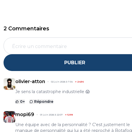
2 Commentaires
PUBLIER
olivier-atton
02 juin 2026 à 7:34
+
2436
Je sens la catastrophe industrielle 😱
0
+
Répondre
mopi69
01 juin 2026 à 22:07
+
1299
Une équipe avec de la personnalité ? C'est justement le
manque de personnalité qui lui a été reproché à Botafog