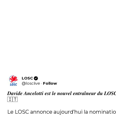
LOSC
@
losclive
·
Follow
𝑫𝒂𝒗𝒊𝒅𝒆 𝑨𝒏𝒄𝒆𝒍𝒐𝒕𝒕𝒊 𝒆𝒔𝒕 𝒍𝒆 𝒏𝒐𝒖𝒗𝒆𝒍 𝒆𝒏𝒕𝒓𝒂𝒊̂𝒏𝒆𝒖𝒓 𝒅𝒖 𝑳𝑶
🇮🇹

Le LOSC annonce aujourd’hui la nominatio