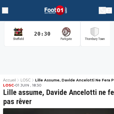
20:30
2
Sheffield
Parkgate
Thornbury Town
Accueil
LOSC
Lille Assume, Davide Ancelotti Ne Fera 
LOSC
•
01 JUIN , 18:30
Rêver
Lille assume, Davide Ancelotti ne f
pas rêver